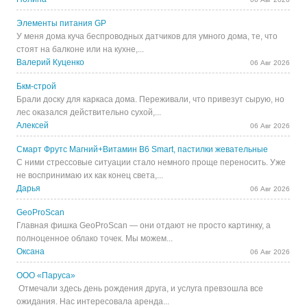
Элементы питания GP
У меня дома куча беспроводных датчиков для умного дома, те, что
стоят на балконе или на кухне,...
Валерий Куценко
06 Авг 2026
Бкм-строй
Брали доску для каркаса дома. Переживали, что привезут сырую, но
лес оказался действительно сухой,...
Алексей
06 Авг 2026
Смарт Фрутс Магний+Витамин В6 Smart, пастилки жевательные
С ними стрессовые ситуации стало немного проще переносить. Уже
не воспринимаю их как конец света,...
Дарья
06 Авг 2026
GeoProScan
Главная фишка GeoProScan — они отдают не просто картинку, а
полноценное облако точек. Мы можем...
Оксана
06 Авг 2026
ООО «Паруса»
Отмечали здесь день рождения друга, и услуга превзошла все
ожидания. Нас интересовала аренда...