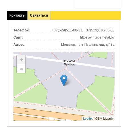
Контакты
Связаться
(активная
вкладка)
Телефон:
+37(529)511-80-21, +37(529)610-88-65
Сайт:
https://vintagemetal.by
Адрес:
Могилев, пр-т Пушкинский, д.43а
+
-
Leaflet
| OSM Mapnik