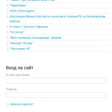
"Лаинс", детективное агентство
"ОфисМакс"
ООО «Рапсодия»
Инспекция Министерства по налогам и сборам РБ по Несвижскому
району
А плюс С Консалт Украина
"Н.Селла"
"Мухтоловская спецодежда", фирма
"Инсофт Полар"
"Чассервис-М"
Вход на сайт
E-mail или логин
Пароль
Забыли пароль?