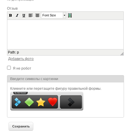
Отзыв
Font Size
Path
:
p
Добавить фото
Я не робот
Я спамер
Введите символы с картинки
Кликните или перетащите фигуру правильной формы.