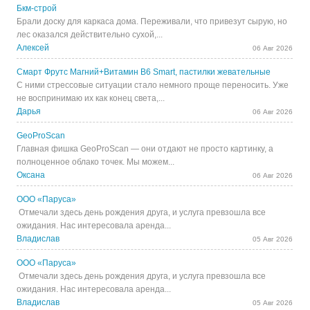
Бкм-строй
Брали доску для каркаса дома. Переживали, что привезут сырую, но
лес оказался действительно сухой,...
Алексей
06 Авг 2026
Смарт Фрутс Магний+Витамин В6 Smart, пастилки жевательные
С ними стрессовые ситуации стало немного проще переносить. Уже
не воспринимаю их как конец света,...
Дарья
06 Авг 2026
GeoProScan
Главная фишка GeoProScan — они отдают не просто картинку, а
полноценное облако точек. Мы можем...
Оксана
06 Авг 2026
ООО «Паруса»
Отмечали здесь день рождения друга, и услуга превзошла все
ожидания. Нас интересовала аренда...
Владислав
05 Авг 2026
ООО «Паруса»
Отмечали здесь день рождения друга, и услуга превзошла все
ожидания. Нас интересовала аренда...
Владислав
05 Авг 2026