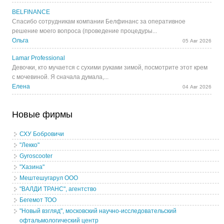
BELFINANCE
Спасибо сотрудникам компании Белфинанс за оперативное
решение моего вопроса (проведение процедуры...
Ольга
05 Авг 2026
Lamar Professional
Девочки, кто мучается с сухими руками зимой, посмотрите этот крем
с мочевиной. Я сначала думала,...
Елена
04 Авг 2026
Новые фирмы
СХУ Бобровичи
"Лекко"
Gyroscooter
"Хазина"
Мештешугарул ООО
"ВАЛДИ ТРАНС", агентство
Бегемот ТОО
"Новый взгляд", московский научно-исследовательский
офтальмологический центр