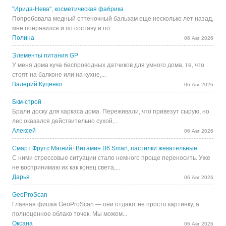
"Ирида-Нева", косметическая фабрика
Попробовала медный оттеночный бальзам еще несколько лет назад,
мне понравился и по составу и по...
Полина
06 Авг 2026
Элементы питания GP
У меня дома куча беспроводных датчиков для умного дома, те, что
стоят на балконе или на кухне,...
Валерий Куценко
06 Авг 2026
Бкм-строй
Брали доску для каркаса дома. Переживали, что привезут сырую, но
лес оказался действительно сухой,...
Алексей
06 Авг 2026
Смарт Фрутс Магний+Витамин В6 Smart, пастилки жевательные
С ними стрессовые ситуации стало немного проще переносить. Уже
не воспринимаю их как конец света,...
Дарья
06 Авг 2026
GeoProScan
Главная фишка GeoProScan — они отдают не просто картинку, а
полноценное облако точек. Мы можем...
Оксана
06 Авг 2026