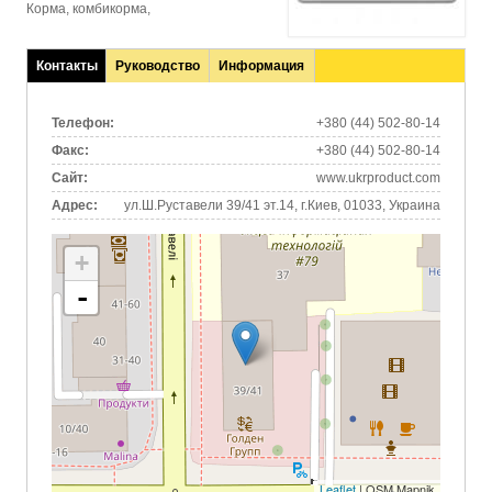
Корма, комбикорма,
Контакты
Руководство
Информация
(активная
вкладка)
Телефон:
+380 (44) 502-80-14
Факс:
+380 (44) 502-80-14
Сайт:
www.ukrproduct.com
Адрес:
ул.Ш.Руставели 39/41 эт.14, г.Киев, 01033, Украина
+
-
Leaflet
| OSM Mapnik