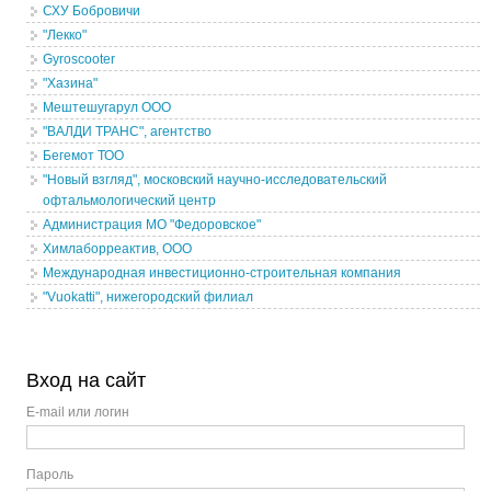
СХУ Бобровичи
"Лекко"
Gyroscooter
"Хазина"
Мештешугарул ООО
"ВАЛДИ ТРАНС", агентство
Бегемот ТОО
"Новый взгляд", московский научно-исследовательский
офтальмологический центр
Администрация МО "Федоровское"
Химлаборреактив, ООО
Международная инвестиционно-строительная компания
"Vuokatti", нижегородский филиал
Вход на сайт
E-mail или логин
Пароль