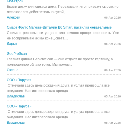
Бкм-строй
Брали доску для каркаса дома. Переживали, что привезут сырую, но
лес оказался действительно сухой,...
Алексей
06 Авг 2026
Смарт Фрутс Магний+Витамин В6 Smart, пастилки жевательные
С ними стрессовые ситуации стало немного проще переносить. Уже
не воспринимаю их как конец света,...
Дарья
06 Авг 2026
GeoProScan
Главная фишка GeoProScan — они отдают не просто картинку, а
полноценное облако точек. Мы можем...
Оксана
06 Авг 2026
ООО «Паруса»
Отмечали здесь день рождения друга, и услуга превзошла все
ожидания. Нас интересовала аренда...
Владислав
05 Авг 2026
ООО «Паруса»
Отмечали здесь день рождения друга, и услуга превзошла все
ожидания. Нас интересовала аренда...
Владислав
05 Авг 2026