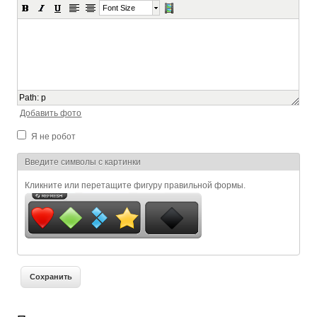
Font Size
Path
:
p
Добавить фото
Я не робот
Я спамер
Введите символы с картинки
Кликните или перетащите фигуру правильной формы.