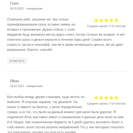
Глеб
28.03.2022 - понедельник
Отменили рейс, решение а/к. Как только
проинформировали сразу оставил заявку на
Средняя оценка:
5
(
2
голосов)
возврат в приложении. Думал сейчас с этим
бардаком буду минимум месяц ждать ответ, потом столько же возврат. А нет,
ответили сразу и деньги вернули в течение пары дней. Скорее всего
скорость заслуга тинькофф, они же в праве возвращать деньги, им а/к дают
разрешение. Короче, спасибо
ответить
Иван
28.02.2022 - понедельник
Был выбор между двумя странами, куда лететь на
майские. Я покупаю заранее, так дешевле. Но
Средняя оценка:
5
(
4
голосов)
нюанс в лимите на билеты, у меня определенная
сумма, а из тех, что были на данный момент для меня были дорогие. Я
подключил бота, выставил лимит и направления и дальше дело было за ним.
И в общем, при ограниченном бюджете за 5 дней удалось выловить билет и
собственно, воля случая решила направления) Что у них выгоднее покупать
это однозначно, потому что еще есть кешбек