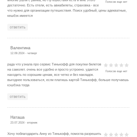
Голосов еще нет
достаточно. Есть отели, есть авиабилеты, страховка - все
что нужно для организации путешествия. Поиск удобный, цены адекватные,
кешбэк имеется
ответить
Валентина
12.09.2024 - четверг
рада что узнала про сервис Тинькофф для покупки билетов
на самолет. очень все удобно и просто устроено. удается
Голосов еще нет
находить по хорошим ценам, все четко и без накладок.
выгоднее пользоваться, если платишь картой Тинькофф, больше получаешь
кэшбэка тогда
ответить
Наташа
23.07.2024 - вторник
Хочу поблагодарить Анну из Тинькофф, помогла разрешить