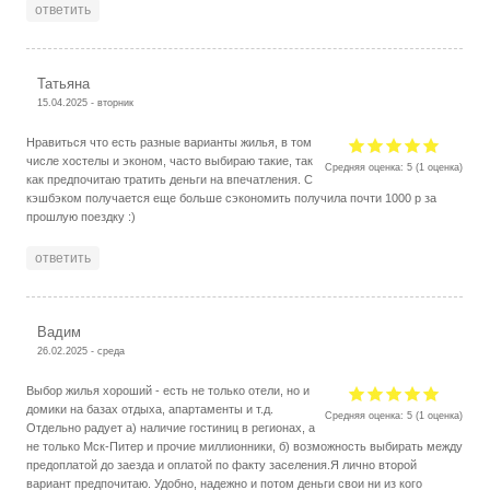
ответить
Татьяна
15.04.2025 - вторник
Нравиться что есть разные варианты жилья, в том
числе хостелы и эконом, часто выбираю такие, так
Средняя оценка:
5
(
1
оценка)
как предпочитаю тратить деньги на впечатления. С
кэшбэком получается еще больше сэкономить получила почти 1000 р за
прошлую поездку :)
ответить
Вадим
26.02.2025 - среда
Выбор жилья хороший - есть не только отели, но и
домики на базах отдыха, апартаменты и т.д.
Средняя оценка:
5
(
1
оценка)
Отдельно радует а) наличие гостиниц в регионах, а
не только Мск-Питер и прочие миллионники, б) возможность выбирать между
предоплатой до заезда и оплатой по факту заселения.Я лично второй
вариант предпочитаю. Удобно, надежно и потом деньги свои ни из кого