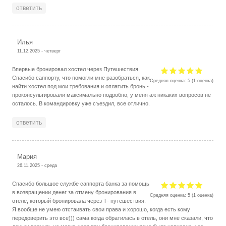
ответить
Илья
11.12.2025 - четверг
Впервые бронировал хостел через Путешествия.
Спасибо саппорту, что помогли мне разобраться, как
Средняя оценка:
5
(
1
оценка)
найти хостел под мои требования и оплатить бронь -
проконсультировали максимально подробно, у меня аж никаких вопросов не
осталось. В командировку уже съездил, все отлично.
ответить
Мария
26.11.2025 - среда
Спасибо большое службе саппорта банка за помощь
в возвращении денег за отмену бронирования в
Средняя оценка:
5
(
1
оценка)
отеле, который бронировала через Т- путешествия.
Я вообще не умею отстаивать свои права и хорошо, когда есть кому
передоверить это все))) сама когда обратилась в отель, они мне сказали, что