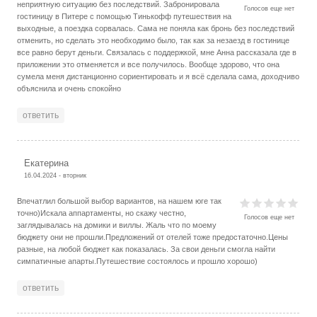
неприятную ситуацию без последствий. Забронировала
Голосов еще нет
гостиницу в Питере с помощью Тинькофф путешествия на
выходные, а поездка сорвалась. Сама не поняла как бронь без последствий
отменить, но сделать это необходимо было, так как за незаезд в гостинице
все равно берут деньги. Связалась с поддержкой, мне Анна рассказала где в
приложении это отменяется и все получилось. Вообще здорово, что она
сумела меня дистанционно сориентировать и я всё сделала сама, доходчиво
объяснила и очень спокойно
ответить
Екатерина
16.04.2024 - вторник
Впечатлил большой выбор вариантов, на нашем юге так
точно)Искала аппартаменты, но скажу честно,
Голосов еще нет
заглядывалась на домики и виллы. Жаль что по моему
бюджету они не прошли.Предложений от отелей тоже предостаточно.Цены
разные, на любой бюджет как показалась. За свои деньги смогла найти
симпатичные апарты.Путешествие состоялось и прошло хорошо)
ответить