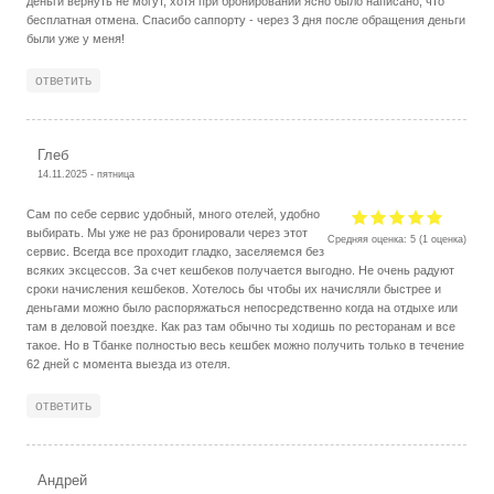
деньги вернуть не могут, хотя при бронировании ясно было написано, что
бесплатная отмена. Спасибо саппорту - через 3 дня после обращения деньги
были уже у меня!
ответить
Глеб
14.11.2025 - пятница
Сам по себе сервис удобный, много отелей, удобно
выбирать. Мы уже не раз бронировали через этот
Средняя оценка:
5
(
1
оценка)
сервис. Всегда все проходит гладко, заселяемся без
всяких эксцессов. За счет кешбеков получается выгодно. Не очень радуют
сроки начисления кешбеков. Хотелось бы чтобы их начисляли быстрее и
деньгами можно было распоряжаться непосредственно когда на отдыхе или
там в деловой поездке. Как раз там обычно ты ходишь по ресторанам и все
такое. Но в Тбанке полностью весь кешбек можно получить только в течение
62 дней с момента выезда из отеля.
ответить
Андрей