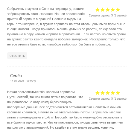
Собрались с мужем в Сочи на годовщину, решили
забронировать отель заранее. Нашли вполне себе
Средняя оценка:
5
(
1
оценка)
приятный вариант в Красной Поляне с видом на
горы. Что интересно, в других сервисах на этот отель цены были прям выше.
И еще момент - когда пришлось менять даты из-за работы, то сделали это
буквально в пару кликов и прямо в приложении. Если честно, из опыта брони
на других сайтах как-то ожидала поболее заморочек. Расстроило только, что
не все отели в базе есть, и вообще выбор мог бы быть и побольше.
ответить
Семён
15.01.2026 - четверг
Начал пользоваться тбанковским сервисом
Путешествий, так как много летаю по работе. Что
Средняя оценка:
5
(
1
оценка)
понравилось: не надо каждый раз вводить
паспортные данные, все подтягивается автоматически + билеты в личном
кабинете хранятся, в почте их не откапываешь потом. В прошлом месяце
летал в командировки в Екб и Новосиб, так было мега-удобно отслеживать
все брони в одном месте. Что не понравилось: иногда цены чуть выше, чем
напрямую у авиакомпаний. Но кэшбэк в этом плане решает, конечно.