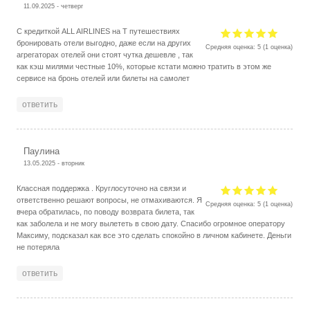
11.09.2025 - четверг
С кредиткой ALL AIRLINES на Т путешествиях
бронировать отели выгодно, даже если на других
Средняя оценка:
5
(
1
оценка)
агрегаторах отелей они стоят чутка дешевле , так
как кэш милями честные 10%, которые кстати можно тратить в этом же
сервисе на бронь отелей или билеты на самолет
ответить
Паулина
13.05.2025 - вторник
Классная поддержка . Круглосуточно на связи и
ответственно решают вопросы, не отмахиваются. Я
Средняя оценка:
5
(
1
оценка)
вчера обратилась, по поводу возврата билета, так
как заболела и не могу вылететь в свою дату. Спасибо огромное оператору
Максиму, подсказал как все это сделать спокойно в личном кабинете. Деньги
не потеряла
ответить