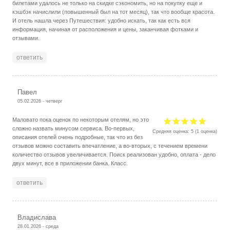
билетами удалось не только на скидке сэкономить, но на покупку еще и
кэшбэк начислили (повышенный был на тот месяц), так что вообще красота.
И отель нашла через Путешествия: удобно искать, так как есть вся
информация, начиная от расположения и цены, заканчивая фотками и
отзывами.
ответить
Павел
05.02.2026 - четверг
Маловато пока оценок по некоторым отелям, но это
сложно назвать минусом сервиса. Во-первых,
Средняя оценка:
5
(
1
оценка)
описания отелей очень подробные, так что из без
отзывов можно составить впечатление, а во-вторых, с течением времени
количество отзывов увеличивается. Поиск реализован удобно, оплата - дело
двух минут, все в приложении банка. Класс.
ответить
Владислава
28.01.2026 - среда