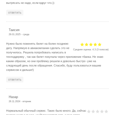
вытрясать не надо, если вдруг что.))
ответить
Таисия
29.01.2025 - среда
Нужно было поменять билет на более позднюю
дату. Напрямую в авиакомпании сделать это не
Средняя оценка:
4.3
(
3
голосов)
получилось. Решила попробовать написать в
техподдержку , так как билет покупала через приложение тбанка. Не знаю
каким образом, но они проблему решили и довольно быстро -уже на
следующий день после обращения. Спасибо, буду пользоваться вашим
сервисом и дальше!)
ответить
Назар
26.11.2024 - вторник
Нормальный обычный сервис. Таких было много. Да, сейчас
многие ушли с рынка, но Путешествия есть и мне этого