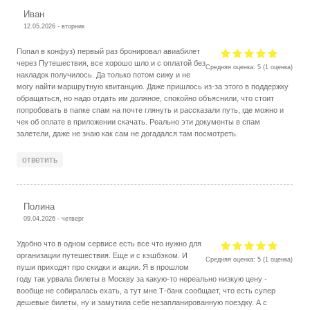
Иван
12.05.2026 - вторник
Попал в конфуз) первый раз бронировал авиабилет
через Путешествия, все хорошо шло и с оплатой без
Средняя оценка:
5
(
1
оценка)
накладок получилось. Да только потом сижу и не
могу найти маршрутную квитанцию. Даже пришлось из-за этого в поддержку
обращаться, но надо отдать им должное, спокойно объяснили, что стоит
попробовать в папке спам на почте глянуть и рассказали путь, где можно и
чек об оплате в приложении скачать. Реально эти документы в спам
залетели, даже не знаю как сам не догадался там посмотреть.
ответить
Полина
09.04.2026 - четверг
Удобно что в одном сервисе есть все что нужно для
организации путешествия. Еще и с кэшбэком. И
Средняя оценка:
5
(
1
оценка)
пуши приходят про скидки и акции. Я в прошлом
году так урвала билеты в Москву за какую-то нереально низкую цену -
вообще не собиралась ехать, а тут мне Т-банк сообщает, что есть супер
дешевые билеты, ну и замутила себе незапланированную поездку. А с