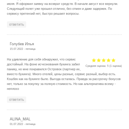
июля. Я оформил заявку на возврат средств. В начале август все вернули.
Следующий полет уже прошел отлично, без отмен и даже задержек. По
сервису претензий нет, быстро решают вопросы.
ответить
Голубев Илья
15.07.2022 - пятница
На удивление для себя обнаружил, что сервис
достойный. На фоне исчезнования букинга забил
Средняя оценка:
5
(
1
оценка)
панику, но мне понравился Островок (партнер их,
вместо букинга). Много отелей, цены разные, сервис разный, выбор есть.
Кэшбек как на букинге было. Выгода осталась. Правда за рассрочку бонусов
нет, только за покупку за полную стоимость. Но как альтернатива всему -
неплохо
ответить
ALINA_MAL
01.07.2022 - пятница