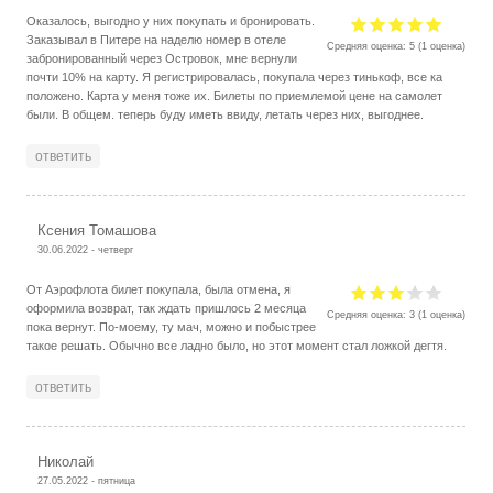
Оказалось, выгодно у них покупать и бронировать.
Заказывал в Питере на наделю номер в отеле
Средняя оценка:
5
(
1
оценка)
забронированный через Островок, мне вернули
почти 10% на карту. Я регистрировалась, покупала через тинькоф, все ка
положено. Карта у меня тоже их. Билеты по приемлемой цене на самолет
были. В общем. теперь буду иметь ввиду, летать через них, выгоднее.
ответить
Ксения Томашова
30.06.2022 - четверг
От Аэрофлота билет покупала, была отмена, я
оформила возврат, так ждать пришлось 2 месяца
Средняя оценка:
3
(
1
оценка)
пока вернут. По-моему, ту мач, можно и побыстрее
такое решать. Обычно все ладно было, но этот момент стал ложкой дегтя.
ответить
Николай
27.05.2022 - пятница