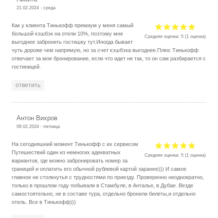
21.02.2024 - среда
Как у клиента Тинькофф премиум у меня самый
большой кэшбэк на отели 10%, поэтому мне
Средняя оценка:
5
(
1
оценка)
выгоднее забронить гостишку тут.Иногда бывает
чуть дороже чем напрямую, но за счет кэшбэка выгоднее.Плюс Тинькофф
отвечает за мое бронирование, если что идет не так, то он сам разбирается с
гостиницей.
ответить
Антон Вихров
09.02.2024 - пятница
На сегодняшний момент Тинькофф с их сервисом
Путешествий один из немногих адекватных
Средняя оценка:
5
(
1
оценка)
вариантов, где можно забронировать номер за
границей и оплатить его обычной рублевой картой заранее))) И самое
главное не столкнутья с трудностями по приезду. Проверенно неоднократно,
только в прошлом году побывали в Стамбуле, в Анталье, в Дубае. Везде
самостоятельно, не в составе тура, отдельно бронили билеты,и отдельно
отель. Все в Тинькофф)))