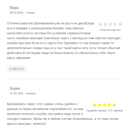
Вера
28.03.2024 - четверг
Отлично работает,бронировали уже не раз и не два.Всегда
все в порядке с размещением.Кешбек тоже обычно
Голосов еще нет
начисляют,хотя и частями.По условиям сервиса вторая
часть кешбека приходит максимум через 2 месяца,но нам обычно приходит
кешбек быстрее.Если есть карта Олл Эирлайнс то там бывают какие-то
дополнительные скидки еще,но у нас такой карты нету есть только обычная
дебетовка.Если будем чаще путешествовать,то обязательно себе такую
карту оформим.
ответить
Борис
12.03.2024 - вторник
Бронировать через этот сервис очень удобно и
данные из банка автоматом подтягиваются, но еще
Средняя оценка:
5
(
1
оценка)
приятнее получить кэшбек, все равно надо отель в
поездке снимать, бронь же в любом случае оплачиваешь, а тут еще потом
деньга приходит, приятно)