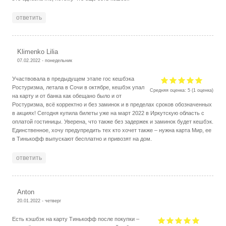
ответить
Klimenko Lilia
07.02.2022 - понедельник
Участвовала в предыдущем этапе гос кешбэка
Ростуризма, летала в Сочи в октябре, кешбэк упал
Средняя оценка:
5
(
1
оценка)
на карту и от банка как обещано было и от
Ростуризма, всё корректно и без заминок и в пределах сроков обозначенных
в акциях! Сегодня купила билеты уже на март 2022 в Иркутскую область с
оплатой гостиницы. Уверена, что также без задержек и заминок будет кешбэк.
Единственное, хочу предупредить тех кто хочет также – нужна карта Мир, ее
в Тинькофф выпускают бесплатно и привозят на дом.
ответить
Anton
20.01.2022 - четверг
Есть кэшбэк на карту Тинькофф после покупки –