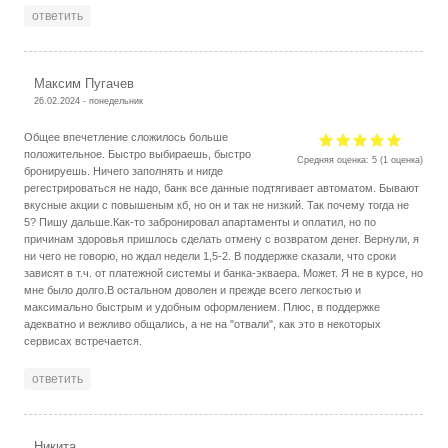
ответить
Максим Пугачев
26.02.2024 - понедельник
Общее впечетление сложилось больше
положительное. Быстро выбираешь, быстро
Средняя оценка:
5
(
1
оценка)
бронируешь. Ничего заполнять и нигде
регестрироваться не надо, банк все данные подтягивает автоматом. Бывают
вкусные акции с повышеным кб, но он и так не низкий. Так почему тогда не
5? Пишу дальше.Как-то забронировал апартаменты и оплатил, но по
причинам здоровья пришлось сделать отмену с возвратом денег. Вернули, я
ни чего не говорю, но ждал недели 1,5-2. В поддержке сказали, что сроки
зависят в т.ч. от платежной системы и банка-экваера. Может. Я не в курсе, но
мне было долго.В остальном доволен и прежде всего легкостью и
максимально быстрым и удобным оформлением. Плюс, в поддержке
адекватно и вежливо общались, а не на "отвали", как это в некоторых
сервисах встречается.
ответить
Никита