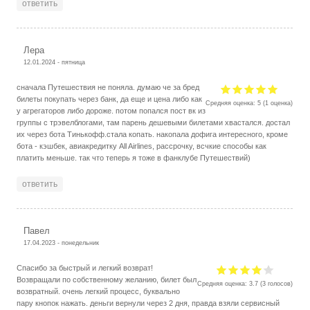
ответить
Лера
12.01.2024 - пятница
сначала Путешествия не поняла. думаю че за бред
билеты покупать через банк, да еще и цена либо как
Средняя оценка:
5
(
1
оценка)
у агрегаторов либо дороже. потом попался пост вк из
группы с трэвелблогами, там парень дешевыми билетами хвастался. достал
их через бота Тинькофф.стала копать. накопала дофига интересного, кроме
бота - кэшбек, авиакредитку All Airlines, рассрочку, всчкие способы как
платить меньше. так что теперь я тоже в фанклубе Путешествий)
ответить
Павел
17.04.2023 - понедельник
Спасибо за быстрый и легкий возврат!
Возвращали по собственному желанию, билет был
Средняя оценка:
3.7
(
3
голосов)
возвратный. очень легкий процесс, буквально
пару кнопок нажать. деньги вернули через 2 дня, правда взяли сервисный