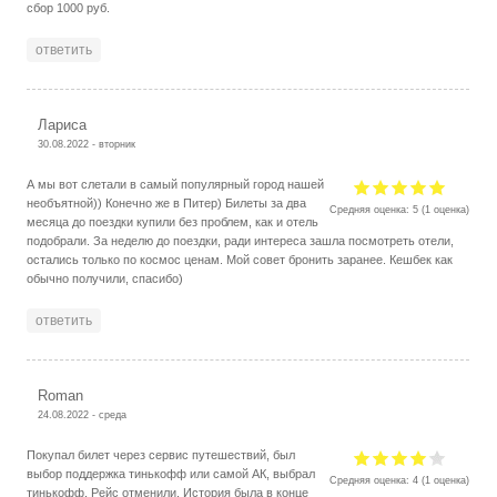
сбор 1000 руб.
ответить
Лариса
30.08.2022 - вторник
А мы вот слетали в самый популярный город нашей
необъятной)) Конечно же в Питер) Билеты за два
Средняя оценка:
5
(
1
оценка)
месяца до поездки купили без проблем, как и отель
подобрали. За неделю до поездки, ради интереса зашла посмотреть отели,
остались только по космос ценам. Мой совет бронить заранее. Кешбек как
обычно получили, спасибо)
ответить
Roman
24.08.2022 - среда
Покупал билет через сервис путешествий, был
выбор поддержка тинькофф или самой АК, выбрал
Средняя оценка:
4
(
1
оценка)
тинькофф. Рейс отменили. История была в конце