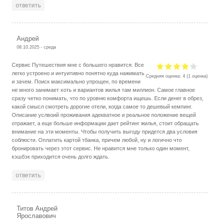
ответить
Андрей
08.10.2025 - среда
Сервис Путешествия мне с большего нравится. Все
легко устроено и интуитивно понятно куда нажимать
Средняя оценка:
4
(
1
оценка)
и зачем. Поиск максимально упрощен, по времени
не много занимает хоть и вариантов жилья там миллион. Самое главное
сразу четко понимать, что по уровню комфорта ищешь. Если денег в обрез,
какой смысл смотреть дорогие отели, когда самое то дешевый кемпинг.
Описание услвоий проживания адекватное и реальное положение вещей
отражает, а еще больше информации дает рейтинг жилья, стоит обращать
внимание на эти моменты. Чтобы получить выгоду придется два условия
соблюсти. Оплатить картой тбанка, причем любой, ну и логично что
бронировать через этот сервис. Не нравится мне только один момент,
кэшбэк приходится очень долго ждать.
ответить
Титов Андрей
Ярославович