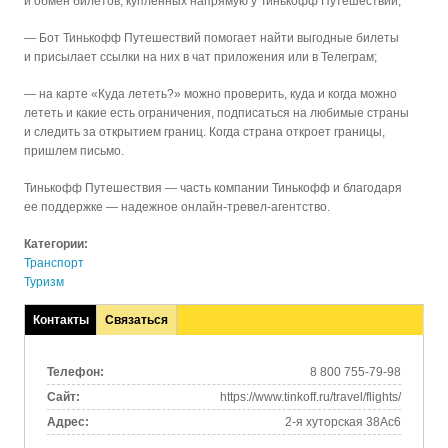
и обмен билетов, купленных напрямую у Тинькофф Путешествий;
— Бот Тинькофф Путешествий помогает найти выгодные билеты
и присылает ссылки на них в чат приложения или в Телеграм;
— на карте «Куда лететь?» можно проверить, куда и когда можно
лететь и какие есть ограничения, подписаться на любимые страны
и следить за открытием границ. Когда страна откроет границы,
пришлем письмо.
Тинькофф Путешествия — часть компании Тинькофф и благодаря
ее поддержке — надежное онлайн-тревел-агентство.
Категории:
Транспорт
Туризм
Контакты
Связаться
(активная
вкладка)
Телефон:
8 800 755-79-98
Сайт:
https://www.tinkoff.ru/travel/flights/
Адрес:
2-я хуторская 38Ас6