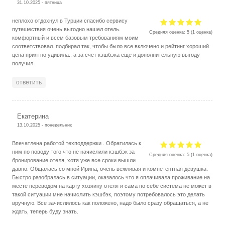
31.10.2025 - пятница
неплохо отдохнул в Турции спасибо сервису
путешествия очень выгодно нашел отель.
Средняя оценка:
5
(
1
оценка)
комфортный и всем базовым требованиям моим
соответствовал. подбирал так, чтобы было все включено и рейтинг хороший.
цена приятно удивила.. а за счет кэшбэка еще и дополнительную выгоду
получил
ответить
Екатерина
13.10.2025 - понедельник
Впечатлена работой техподдержки . Обратилась к
ним по поводу того что не начислили кэшбэк за
Средняя оценка:
5
(
1
оценка)
бронирование отеля, хотя уже все сроки вышли
давно. Общалась со мной Ирина, очень вежливая и компетентная девушка.
Быстро разобралась в ситуации, оказалось что я оплачивала проживание на
месте переводом на карту хозяину отеля и сама по себе система не может в
такой ситуации мне начислить кэшбэк, поэтому потребовалось это делать
вручную. Все зачислилось как положено, надо было сразу обращаться, а не
ждать, теперь буду знать.