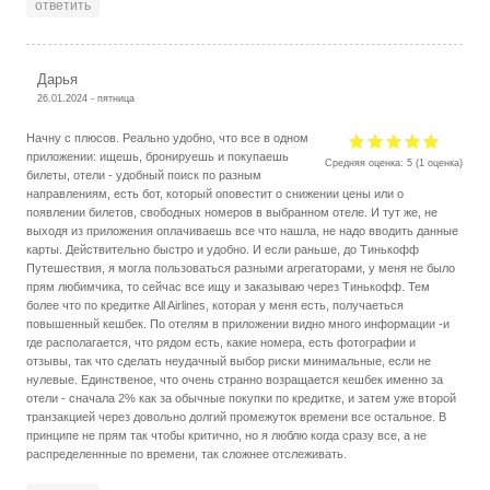
ответить
Дарья
26.01.2024 - пятница
Начну с плюсов. Реально удобно, что все в одном
приложении: ищешь, бронируешь и покупаешь
Средняя оценка:
5
(
1
оценка)
билеты, отели - удобный поиск по разным
направлениям, есть бот, который оповестит о снижении цены или о
появлении билетов, свободных номеров в выбранном отеле. И тут же, не
выходя из приложения оплачиваешь все что нашла, не надо вводить данные
карты. Действительно быстро и удобно. И если раньше, до Тинькофф
Путешествия, я могла пользоваться разными агрегаторами, у меня не было
прям любимчика, то сейчас все ищу и заказываю через Тинькофф. Тем
более что по кредитке All Airlines, которая у меня есть, получаеться
повышенный кешбек. По отелям в приложении видно много информации -и
где располагается, что рядом есть, какие номера, есть фотографии и
отзывы, так что сделать неудачный выбор риски минимальные, если не
нулевые. Единственое, что очень странно возращается кешбек именно за
отели - сначала 2% как за обычные покупки по кредитке, и затем уже второй
транзакцией через довольно долгий промежуток времени все остальное. В
принципе не прям так чтобы критично, но я люблю когда сразу все, а не
распределеннные по времени, так сложнее отслеживать.