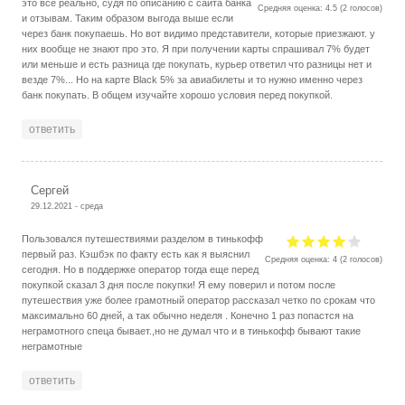
это всё реально, судя по описанию с сайта банка
Средняя оценка:
4.5
(
2
голосов)
и отзывам. Таким образом выгода выше если
через банк покупаешь. Но вот видимо представители, которые приезжают. у
них вообще не знают про это. Я при получении карты спрашивал 7% будет
или меньше и есть разница где покупать, курьер ответил что разницы нет и
везде 7%... Но на карте Black 5% за авиабилеты и то нужно именно через
банк покупать. В общем изучайте хорошо условия перед покупкой.
ответить
Сергей
29.12.2021 - среда
Пользовался путешествиями разделом в тинькофф
первый раз. Кэшбэк по факту есть как я выяснил
Средняя оценка:
4
(
2
голосов)
сегодня. Но в поддержке оператор тогда еще перед
покупкой сказал 3 дня после покупки! Я ему поверил и потом после
путешествия уже более грамотный оператор рассказал четко по срокам что
максимально 60 дней, а так обычно неделя . Конечно 1 раз попастся на
неграмотного спеца бывает.,но не думал что и в тинькофф бывают такие
неграмотные
ответить