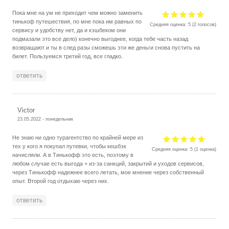
Пока мне на ум не приходит чем можно заменить
тинькоф путешествия, по мне пока им равных по
Средняя оценка:
5
(
2
голосов)
сервису и удобству нет, да и кэшбеком они
подмазали это все дело) конечно выгоднее, когда тебе часть назад
возвращают и ты в след разы сможешь эти же деньги снова пустить на
билет. Пользуемся третий год, все гладко.
ответить
Victor
23.05.2022 - понедельник
Не знаю ни одно турагентство по крайней мере из
тех у кого я покупал путевки, чтобы кешбэк
Средняя оценка:
5
(
1
оценка)
начисляли. А в Тинькофф это есть, поэтому в
любом случае есть выгода + из-за санкций, закрытий и уходов сервисов,
через Тинькофф надежнее всего летать, мое мнение через собственный
опыт. Второй год отдыхаю через них.
ответить