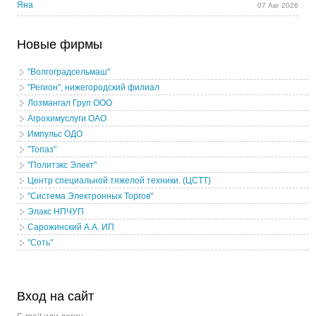
Яна
07 Авг 2026
Новые фирмы
"Волгоградсельмаш"
"Регион", нижегородский филиал
Лозмангал Груп ООО
Агрохимуслуги ОАО
Импульс ОДО
"Топаз"
"Политэкс Элект"
Центр специальной тяжелой техники. (ЦСТТ)
"Система Электронных Торгов"
Элакс НПЧУП
Сарожинский А.А. ИП
"Соть"
Вход на сайт