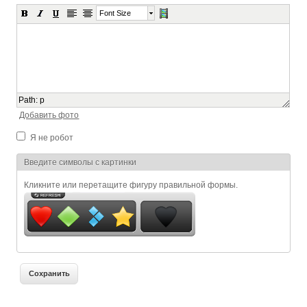
Font Size
Path
:
p
Добавить фото
Я не робот
Я спамер
Введите символы с картинки
Кликните или перетащите фигуру правильной формы.