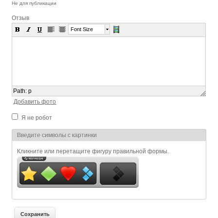
Не для публикации
Отзыв
Font Size
Path
:
p
Добавить фото
Я не робот
Я спамер
Введите символы с картинки
Кликните или перетащите фигуру правильной формы.