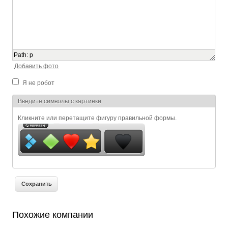
Path
:
p
Добавить фото
Я не робот
Я спамер
Введите символы с картинки
Кликните или перетащите фигуру правильной формы.
Похожие компании