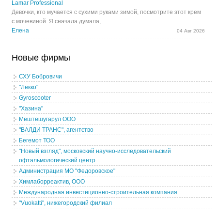
Lamar Professional
Девочки, кто мучается с сухими руками зимой, посмотрите этот крем
с мочевиной. Я сначала думала,...
Елена
04 Авг 2026
Новые фирмы
СХУ Бобровичи
"Лекко"
Gyroscooter
"Хазина"
Мештешугарул ООО
"ВАЛДИ ТРАНС", агентство
Бегемот ТОО
"Новый взгляд", московский научно-исследовательский
офтальмологический центр
Администрация МО "Федоровское"
Химлаборреактив, ООО
Международная инвестиционно-строительная компания
"Vuokatti", нижегородский филиал