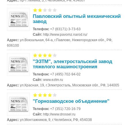
Адрес:
пр-т Ленина, 3, г.Челябинск, РФ, 454007
Павловский опытный механический
завод
Телефон:
+7 (83171) 3-73-63
Сайт:
http://www.pavomz.narod.ru/
Адрес:
ул.Вокзальная, 64-а, г.Павлово, Нижегородская обл., РФ,
606100
"ЭЗТМ", электростальский завод
тяжелого машиностроения
Телефон:
+7 (495) 702-94-02
Сайт:
www.eztm.ru
Адрес:
ул.Красная, 19, г.Электросталь, Московская обл., РФ, 144005
"Горнозаводское объединение"
Телефон:
+7 (351) 720-16-79
Сайт:
http://www.drossel.ru
Адрес:
ул.Монтажников, 9, г.Челябинск, РФ, 454038