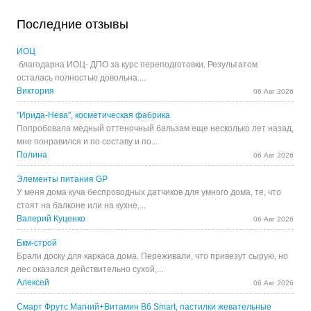
Последние отзывы
ИОЦ
благодарна ИОЦ- ДПО за курс переподготовки. Результатом
осталась полностью довольна....
Виктория
06 Авг 2026
"Ирида-Нева", косметическая фабрика
Попробовала медный оттеночный бальзам еще несколько лет назад,
мне понравился и по составу и по...
Полина
06 Авг 2026
Элементы питания GP
У меня дома куча беспроводных датчиков для умного дома, те, что
стоят на балконе или на кухне,...
Валерий Куценко
06 Авг 2026
Бкм-строй
Брали доску для каркаса дома. Переживали, что привезут сырую, но
лес оказался действительно сухой,...
Алексей
06 Авг 2026
Смарт Фрутс Магний+Витамин В6 Smart, пастилки жевательные