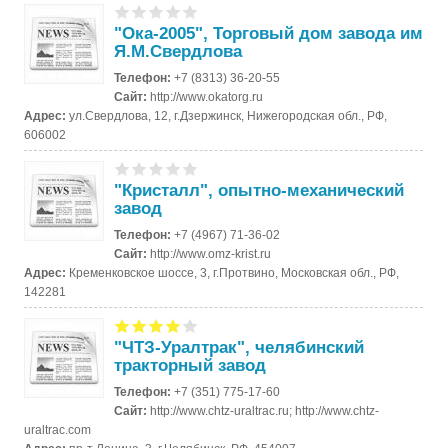
"Ока-2005", Торговый дом завода им
Я.М.Свердлова
Телефон:
+7 (8313) 36-20-55
Сайт:
http://www.okatorg.ru
Адрес:
ул.Свердлова, 12, г.Дзержинск, Нижегородская обл., РФ,
606002
"Кристалл", опытно-механический
завод
Телефон:
+7 (4967) 71-36-02
Сайт:
http://www.omz-krist.ru
Адрес:
Кременковское шоссе, 3, г.Протвино, Московская обл., РФ,
142281
"ЧТЗ-Уралтрак", челябинский
тракторный завод
Телефон:
+7 (351) 775-17-60
Сайт:
http://www.chtz-uraltrac.ru; http://www.chtz-
uraltrac.com