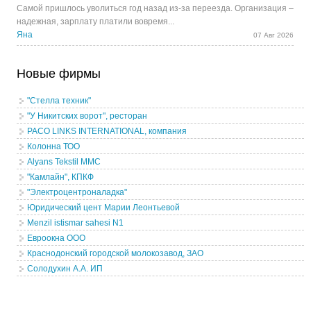
Самой пришлось уволиться год назад из-за переезда. Организация –
надежная, зарплату платили вовремя...
Яна
07 Авг 2026
Новые фирмы
"Стелла техник"
"У Никитских ворот", ресторан
PACO LINKS INTERNATIONAL, компания
Колонна ТОО
Alyans Tekstil MMC
"Камлайн", КПКФ
"Электроцентроналадка"
Юридический цент Марии Леонтьевой
Menzil istismar sahesi N1
Евроокна ООО
Краснодонский городской молокозавод, ЗАО
Солодухин А.А. ИП