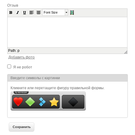
Отзыв
Font Size
Path
:
p
Добавить фото
Я не робот
Я спамер
Введите символы с картинки
Кликните или перетащите фигуру правильной формы.