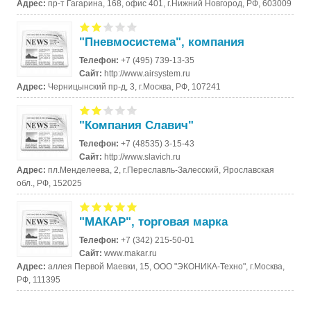
Адрес:
пр-т Гагарина, 168, офис 401, г.Нижний Новгород, РФ, 603009
"Пневмосистема", компания
Телефон:
+7 (495) 739-13-35
Сайт:
http://www.airsystem.ru
Адрес:
Черницынский пр-д, 3, г.Москва, РФ, 107241
"Компания Славич"
Телефон:
+7 (48535) 3-15-43
Сайт:
http://www.slavich.ru
Адрес:
пл.Менделеева, 2, г.Переславль-Залесский, Ярославская
обл., РФ, 152025
"МАКАР", торговая марка
Телефон:
+7 (342) 215-50-01
Сайт:
www.makar.ru
Адрес:
аллея Первой Маевки, 15, ООО "ЭКОНИКА-Техно", г.Москва,
РФ, 111395