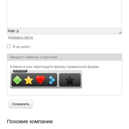
Path
:
p
Добавить фото
Я не робот
Я спамер
Введите символы с картинки
Кликните или перетащите фигуру правильной формы.
Похожие компании