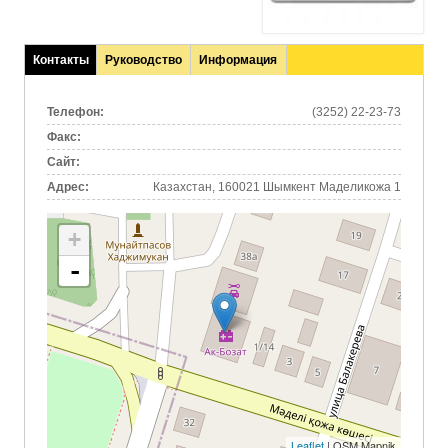
Контакты
Руководство
Информация
(активная
вкладка)
Телефон:
(3252) 22-23-73
Факс:
Сайт:
Адрес:
Казахстан, 160021 Шымкент Маделикожа 1
+
-
Leaflet
| OSM Mapnik