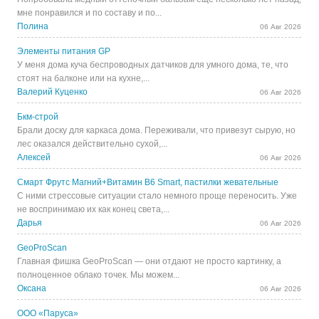
мне понравился и по составу и по...
Полина
06 Авг 2026
Элементы питания GP
У меня дома куча беспроводных датчиков для умного дома, те, что
стоят на балконе или на кухне,...
Валерий Куценко
06 Авг 2026
Бкм-строй
Брали доску для каркаса дома. Переживали, что привезут сырую, но
лес оказался действительно сухой,...
Алексей
06 Авг 2026
Смарт Фрутс Магний+Витамин В6 Smart, пастилки жевательные
С ними стрессовые ситуации стало немного проще переносить. Уже
не воспринимаю их как конец света,...
Дарья
06 Авг 2026
GeoProScan
Главная фишка GeoProScan — они отдают не просто картинку, а
полноценное облако точек. Мы можем...
Оксана
06 Авг 2026
ООО «Паруса»