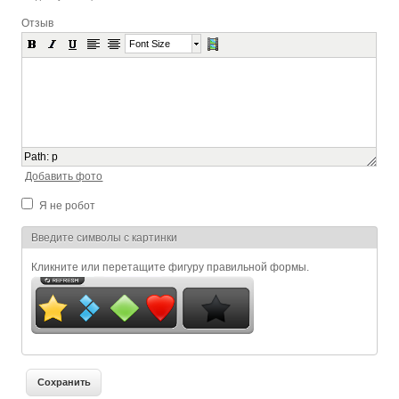
Отзыв
Font Size
Path
:
p
Добавить фото
Я не робот
Я спамер
Введите символы с картинки
Кликните или перетащите фигуру правильной формы.