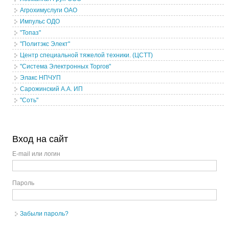
Агрохимуслуги ОАО
Импульс ОДО
"Топаз"
"Политэкс Элект"
Центр специальной тяжелой техники. (ЦСТТ)
"Система Электронных Торгов"
Элакс НПЧУП
Сарожинский А.А. ИП
"Соть"
Вход на сайт
E-mail или логин
Пароль
Забыли пароль?