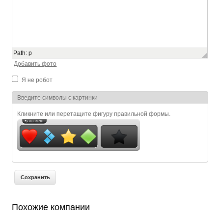
Path
:
p
Добавить фото
Я не робот
Я спамер
Введите символы с картинки
Кликните или перетащите фигуру правильной формы.
Похожие компании