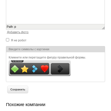
Path
:
p
Добавить фото
Я не робот
Я спамер
Введите символы с картинки
Кликните или перетащите фигуру правильной формы.
Похожие компании