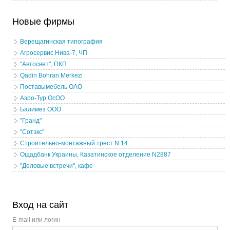
Новые фирмы
Верещагинская типография
Агросервис Нива-7, ЧП
"Автосвет", ПКП
Qadin Bohran Merkezi
Поставымебель ОАО
Аэро-Тур ОсОО
Балимез ООО
"Гранд"
"Сотэкс"
Строительно-монтажный трест N 14
Ощадбанк Украины, Казатинское отделение N2887
"Деловые встречи", кафе
Вход на сайт
E-mail или логин