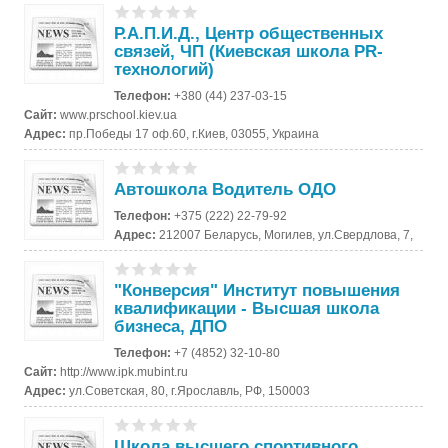
Р.А.П.И.Д., Центр общественных
связей, ЧП (Киевская школа PR-
технологий)
Телефон:
+380 (44) 237-03-15
Сайт:
www.prschool.kiev.ua
Адрес:
пр.Победы 17 оф.60, г.Киев, 03055, Украина
Автошкола Водитель ОДО
Телефон:
+375 (222) 22-79-92
Адрес:
212007 Беларусь, Могилев, ул.Свердлова, 7,
"Конверсия" Институт повышения
квалификации - Высшая школа
бизнеса, ДПО
Телефон:
+7 (4852) 32-10-80
Сайт:
http://www.ipk.mubint.ru
Адрес:
ул.Советская, 80, г.Ярославль, РФ, 150003
Школа высшего спортивного