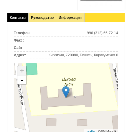
Контакты
Руководство
Информация
(активная
вкладка)
Телефон:
+996 (312) 65-72-14
Факс:
Сайт:
Адрес:
Киргизия, 720080, Бишкек, Каракумская 6
+
-
Leaflet
| OSM Mapnik