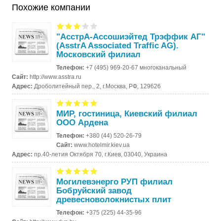
Похожие компании
"АсстрА-Ассошиэйтед Трэффик АГ"
(AsstrA Associated Traffic AG).
Московский филиал
Телефон:
+7 (495) 969-20-67 многоканальный
Сайт:
http://www.asstra.ru
Адрес:
Дроболитейный пер., 2, г.Москва, РФ, 129626
МИР, гостиница, Киевский филиал
ООО Ардена
Телефон:
+380 (44) 520-26-79
Сайт:
www.hotelmir.kiev.ua
Адрес:
пр.40-летия Октября 70, г.Киев, 03040, Украина
Могилевэнерго РУП филиал
Бобруйский завод
древесноволокнистых плит
Телефон:
+375 (225) 44-35-96