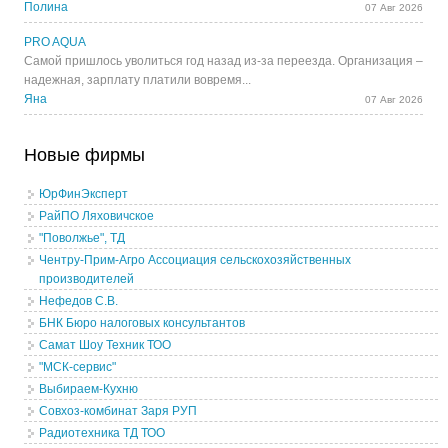
Полина
07 Авг 2026
PRO AQUA
Самой пришлось уволиться год назад из-за переезда. Организация –
надежная, зарплату платили вовремя...
Яна
07 Авг 2026
Новые фирмы
ЮрФинЭксперт
РайПО Ляховичское
"Поволжье", ТД
Чентру-Прим-Агро Ассоциация сельскохозяйственных
производителей
Нефедов С.В.
БНК Бюро налоговых консультантов
Самат Шоу Техник ТОО
"МСК-сервис"
Выбираем-Кухню
Совхоз-комбинат Заря РУП
Радиотехника ТД ТОО