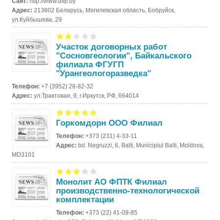
Сайт:
http://www.dvp.by
Адрес:
213802 Беларусь, Могилевская область, Бобруйск,
ул.Куйбышева, 29
Участок договорных работ
"Сосновгеологии", Байкальского
филиала ФГУГП
"Урангеологоразведка"
Телефон:
+7 (3952) 28-82-32
Адрес:
ул.Трактовая, 9, г.Иркутск, РФ, 664014
Горкомдорн ООО Филиал
Телефон:
+373 (231) 4-33-11
Адрес:
bd. Negruzzi, 6, Balti, Municipiul Balti, Moldova,
MD3101
Монолит АО ФПТК Филиал
производственно-технологической
комплектации
Телефон:
+373 (22) 41-09-85