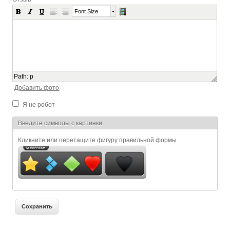
Font Size
Path
:
p
Добавить фото
Я не робот
Я спамер
Введите символы с картинки
Кликните или перетащите фигуру правильной формы.