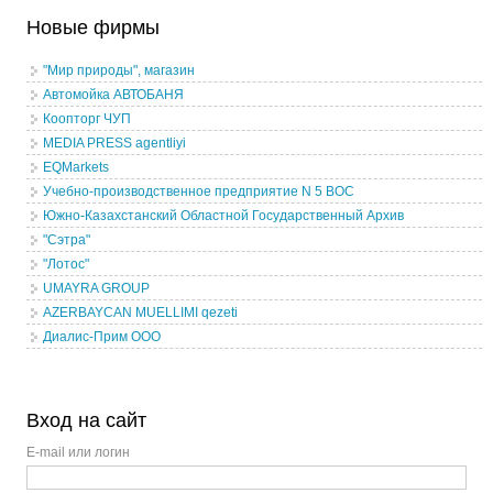
Новые фирмы
"Мир природы", магазин
Автомойка АВТОБАНЯ
Коопторг ЧУП
MEDIA PRESS agentliyi
EQMarkets
Учебно-производственное предприятие N 5 ВОС
Южно-Казахстанский Областной Государственный Архив
"Сэтра"
"Лотос"
UMAYRA GROUP
AZERBAYCAN MUELLIMI qezeti
Диалис-Прим ООО
Вход на сайт
E-mail или логин