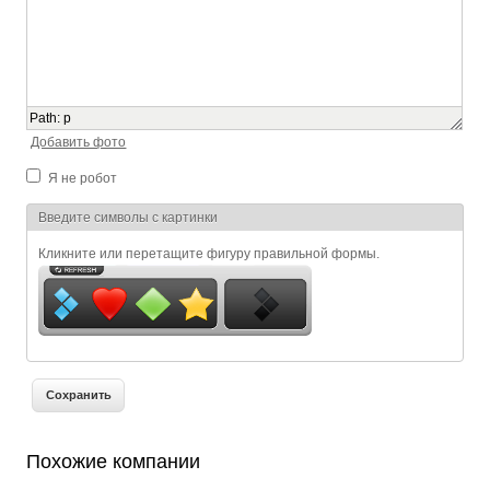
Path
:
p
Добавить фото
Я не робот
Я спамер
Введите символы с картинки
Кликните или перетащите фигуру правильной формы.
Похожие компании