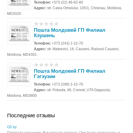
Телефон:
+373 (22) 46-82-80
Адрес:
str. Calea Orheiului, 105/1, Chisinau, Moldova,
MD2020
Пошта Молдовей ГП Филиал
Кэушень
Телефон:
+373 (243) 2-22-70
Адрес:
str. Mateevici, 16, Causeni, Raionul Causeni,
Moldova, MD4301
Пошта Молдовей ГП Филиал
Гэгэузии
Телефон:
+373 (298) 2-22-70
Адрес:
str. Pobeda, 46, Comrat, UTA Gagauzia,
Moldova, MD3800
Последние отзывы
G5 by
Покупала наушники. Все прошло хорошо. Они были запечатаны и