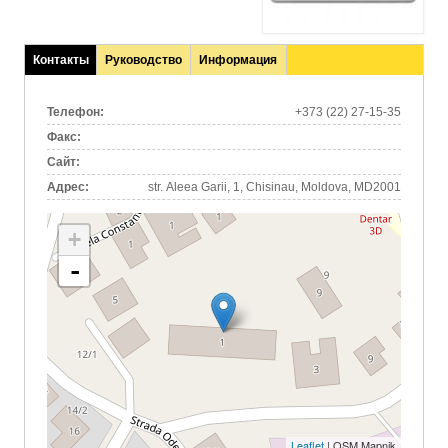
Контакты
Руководство
Информация
(активная
вкладка)
Телефон:
+373 (22) 27-15-35
Факс:
Сайт:
Адрес:
str. Aleea Garii, 1, Chisinau, Moldova, MD2001
+
-
Leaflet
| OSM Mapnik