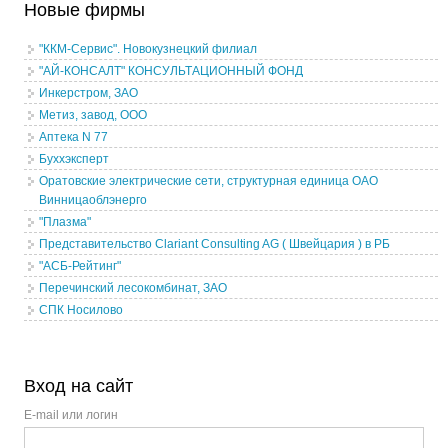
Новые фирмы
"ККМ-Сервис". Новокузнецкий филиал
"АЙ-КОНСАЛТ" КОНСУЛЬТАЦИОННЫЙ ФОНД
Инкерстром, ЗАО
Метиз, завод, ООО
Аптека N 77
Буххэксперт
Оратовские электрические сети, структурная единица ОАО
Винницаоблэнерго
"Плазма"
Представительство Clariant Consulting AG ( Швейцария ) в РБ
"АСБ-Рейтинг"
Перечинский лесокомбинат, ЗАО
СПК Носилово
Вход на сайт
E-mail или логин