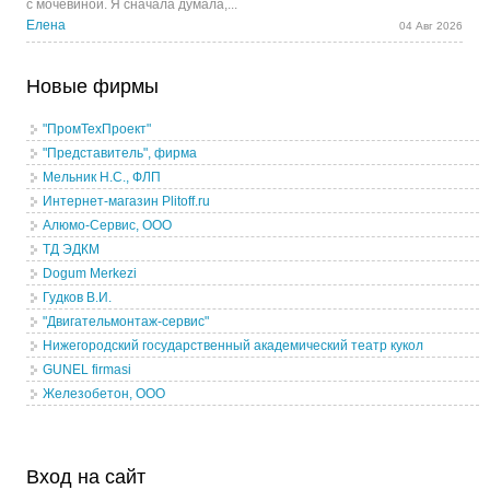
с мочевиной. Я сначала думала,...
Елена
04 Авг 2026
Новые фирмы
"ПромТехПроект"
"Представитель", фирма
Мельник Н.С., ФЛП
Интернет-магазин Plitoff.ru
Алюмо-Сервис, ООО
ТД ЭДКМ
Dogum Merkezi
Гудков В.И.
"Двигательмонтаж-сервис"
Нижегородский государственный академический театр кукол
GUNEL firmasi
Железобетон, ООО
Вход на сайт