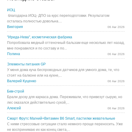
ИОЦ
благодарна ИОЦ- ДПО за курс переподготовки. Результатом
осталась полностью довольна....
Виктория
06 Авг 2026
"Ирида-Нева", косметическая фабрика
Попробовала медный оттеночный бальзам еще несколько лет назад,
мне понравился и по составу и по...
Полина
06 Авг 2026
Элементы питания GP
У меня дома куча беспроводных датчиков для умного дома, те, что
стоят на балконе или на кухне,...
Валерий Куценко
06 Авг 2026
Бкм-строй
Брали доску для каркаса дома. Переживали, что привезут сырую, но
лес оказался действительно сухой,...
Алексей
06 Авг 2026
Смарт Фрутс Магний+Витамин В6 Smart, пастилки жевательные
С ними стрессовые ситуации стало немного проще переносить. Уже
не воспринимаю их как конец света,...