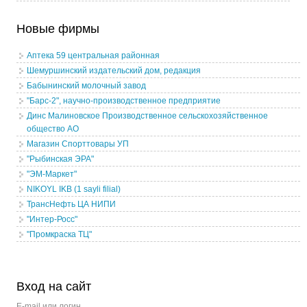
Новые фирмы
Аптека 59 центральная районная
Шемуршинский издательский дом, редакция
Бабынинский молочный завод
"Барс-2", научно-производственное предприятие
Динс Малиновское Производственное сельскохозяйственное
общество АО
Магазин Спорттовары УП
"Рыбинская ЭРА"
"ЭМ-Маркет"
NIKOYL IKB (1 sayli filial)
ТрансНефть ЦА НИПИ
"Интер-Росс"
"Промкраска ТЦ"
Вход на сайт
E-mail или логин