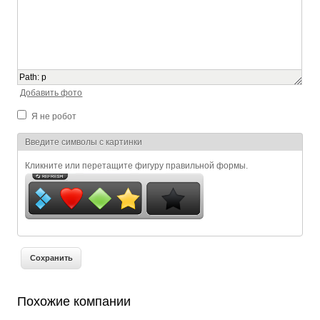
Path
:
p
Добавить фото
Я не робот
Я спамер
Введите символы с картинки
Кликните или перетащите фигуру правильной формы.
Похожие компании