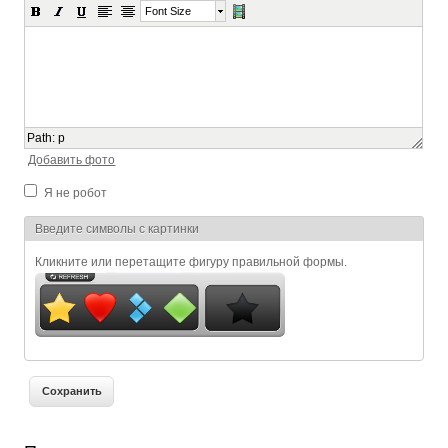
Font Size
Path
:
p
Добавить фото
Я не робот
Я спамер
Введите символы с картинки
Кликните или перетащите фигуру правильной формы.