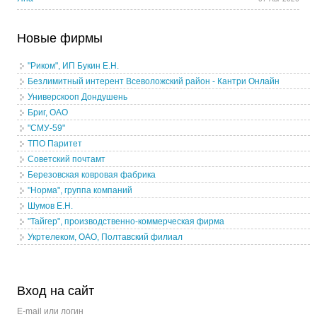
Новые фирмы
"Риком", ИП Букин Е.Н.
Безлимитный интерент Всеволожский район - Кантри Онлайн
Универскооп Дондушень
Бриг, ОАО
"СМУ-59"
ТПО Паритет
Советский почтамт
Березовская ковровая фабрика
"Норма", группа компаний
Шумов Е.Н.
"Тайгер", производственно-коммерческая фирма
Укртелеком, ОАО, Полтавский филиал
Вход на сайт
E-mail или логин