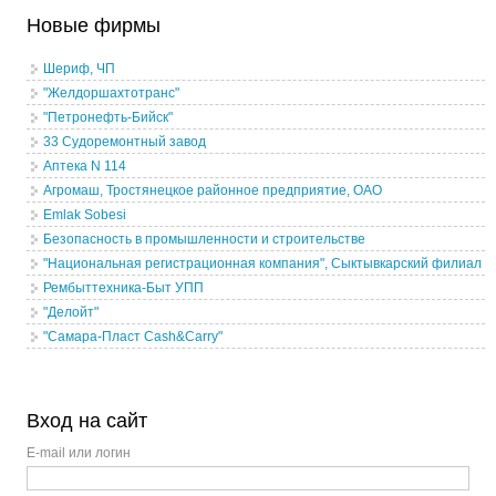
Новые фирмы
Шериф, ЧП
"Желдоршахтотранс"
"Петронефть-Бийск"
33 Судоремонтный завод
Аптека N 114
Агромаш, Тростянецкое районное предприятие, ОАО
Emlak Sobesi
Безопасность в промышленности и строительстве
"Национальная регистрационная компания", Сыктывкарский филиал
Рембыттехника-Быт УПП
"Делойт"
"Самара-Пласт Cash&Carry"
Вход на сайт
E-mail или логин