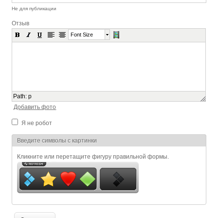
Не для публикации
Отзыв
Font Size
Path
:
p
Добавить фото
Я не робот
Я спамер
Введите символы с картинки
Кликните или перетащите фигуру правильной формы.