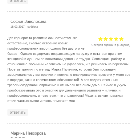
ответить
Софья Заволокина
18.03.2017 - суббота
Для карьериста развитие личности столь же
естественно, сколько освоение новых
Средняя оценка:
5
(
1
оценка)
профессиональных высот, одного без другого не
бывает. Однако выдержать возрастающую нагрузку и остаться при этом
женщиной в лучшем ее понимании довольно трудно. Совмещать работу и
отношения с любимым человеком не удавалось, и я решилась на перемены.
Посетив тренинг по методу Марка Пальчика, который был посвящен
эмоциональному выгоранию, я поняла: с планированием времени у меня все
в порядке, как и с количеством обязанностей. А вот подсознательные
тревоги создавали напряжение и отнимали все силы дома. Сейчас я учусь
преобразовывать это в энергию для дальнейшего развития – и лично, и
профессионально, и чувствую, что справляюсь! Медитативные практики
стали частью жизни и очень помогают мне.
ответить
Марина Невзорова