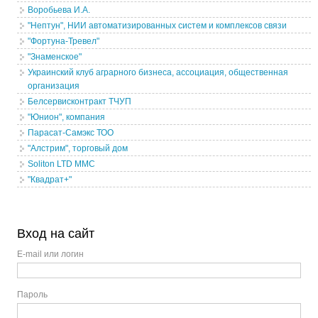
Воробьева И.А.
"Нептун", НИИ автоматизированных систем и комплексов связи
"Фортуна-Тревел"
"Знаменское"
Украинский клуб аграрного бизнеса, ассоциация, общественная
организация
Белсервисконтракт ТЧУП
"Юнион", компания
Парасат-Самэкс ТОО
"Алстрим", торговый дом
Soliton LTD MMC
"Квадрат+"
Вход на сайт
E-mail или логин
Пароль