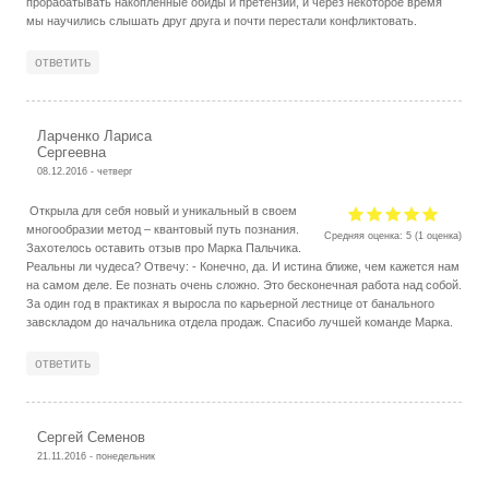
прорабатывать накопленные обиды и претензии, и через некоторое время
мы научились слышать друг друга и почти перестали конфликтовать.
ответить
Ларченко Лариса
Сергеевна
08.12.2016 - четверг
Открыла для себя новый и уникальный в своем
многообразии метод – квантовый путь познания.
Средняя оценка:
5
(
1
оценка)
Захотелось оставить отзыв про Марка Пальчика.
Реальны ли чудеса? Отвечу: - Конечно, да. И истина ближе, чем кажется нам
на самом деле. Ее познать очень сложно. Это бесконечная работа над собой.
За один год в практиках я выросла по карьерной лестнице от банального
завскладом до начальника отдела продаж. Спасибо лучшей команде Марка.
ответить
Сергей Семенов
21.11.2016 - понедельник