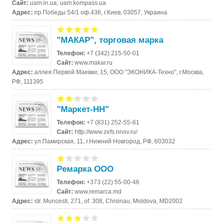
Сайт:
uam.in.ua; uam.kompass.ua
Адрес:
пр.Победы 54/1 оф.436, г.Киев, 03057, Украина
"МАКАР", торговая марка
Телефон:
+7 (342) 215-50-01
Сайт:
www.makar.ru
Адрес:
аллея Первой Маевки, 15, ООО "ЭКОНИКА-Техно", г.Москва,
РФ, 111395
"Маркет-НН"
Телефон:
+7 (831) 252-55-81
Сайт:
http://www.zefs.nnov.ru/
Адрес:
ул.Памирская, 11, г.Нижний Новгород, РФ, 603032
Ремарка ООО
Телефон:
+373 (22) 55-00-46
Сайт:
www.remarca.md
Адрес:
str. Muncesti, 271, of. 308, Chisinau, Moldova, MD2002