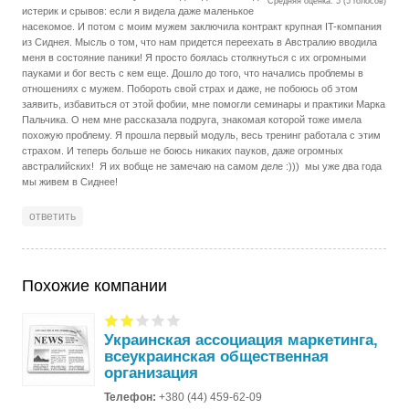
Средняя оценка:
5
(
5
голосов)
истерик и срывов: если я видела даже маленькое
насекомое. И потом с моим мужем заключила контракт крупная IT-компания
из Сиднея. Мысль о том, что нам придется переехать в Австралию вводила
меня в состояние паники! Я просто боялась столкнуться с их огромными
пауками и бог весть с кем еще. Дошло до того, что начались проблемы в
отношениях с мужем. Побороть свой страх и даже, не побоюсь об этом
заявить, избавиться от этой фобии, мне помогли семинары и практики Марка
Пальчика. О нем мне рассказала подруга, знакомая которой тоже имела
похожую проблему. Я прошла первый модуль, весь тренинг работала с этим
страхом. И теперь больше не боюсь никаких пауков, даже огромных
австралийских! Я их вобще не замечаю на самом деле :))) мы уже два года
мы живем в Сиднее!
ответить
Похожие компании
Украинская ассоциация маркетинга,
всеукраинская общественная
организация
Телефон:
+380 (44) 459-62-09