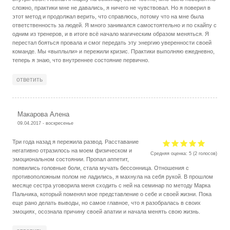
сложно, практики мне не давались, я ничего не чувствовал. Но я поверил в
этот метод и продолжал верить, что справлюсь, потому что на мне была
ответственность за людей. Я много занимался самостоятельно и по скайпу с
одним из тренеров, и в итоге всё начало магическим образом меняться. Я
перестал бояться провала и смог передать эту энергию уверенности своей
команде. Мы «выплыли» и пережили кризис. Практики выполняю ежедневно,
теперь я знаю, что внутреннее состояние первично.
ответить
Макарова Алена
09.04.2017 - воскресенье
Три года назад я пережила развод. Расставание
негативно отразилось на моем физическом и
Средняя оценка:
5
(
2
голосов)
эмоциональном состоянии. Пропал аппетит,
появились головные боли, стала мучать бессонница. Отношения с
противоположным полом не ладились, я махнула на себя рукой. В прошлом
месяце сестра уговорила меня сходить с ней на семинар по методу Марка
Пальчика, который поменял мое представление о себе и своей жизни. Пока
еще рано делать выводы, но самое главное, что я разобралась в своих
эмоциях, осознала причину своей апатии и начала менять свою жизнь.