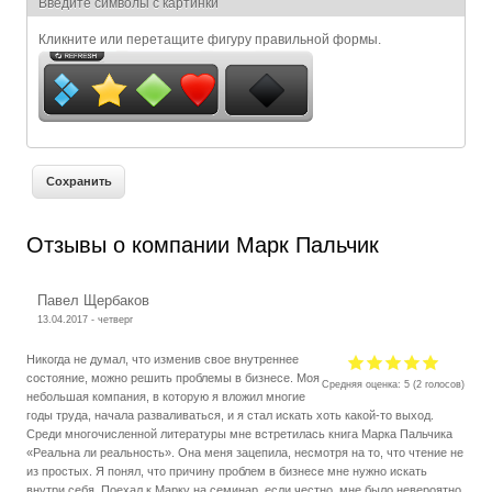
Я спамер
Введите символы с картинки
Кликните или перетащите фигуру правильной формы.
Отзывы о компании Марк Пальчик
Павел Щербаков
13.04.2017 - четверг
Никогда не думал, что изменив свое внутреннее
состояние, можно решить проблемы в бизнесе. Моя
Средняя оценка:
5
(
2
голосов)
небольшая компания, в которую я вложил многие
годы труда, начала разваливаться, и я стал искать хоть какой-то выход.
Среди многочисленной литературы мне встретилась книга Марка Пальчика
«Реальна ли реальность». Она меня зацепила, несмотря на то, что чтение не
из простых. Я понял, что причину проблем в бизнесе мне нужно искать
внутри себя. Поехал к Марку на семинар, если честно, мне было невероятно