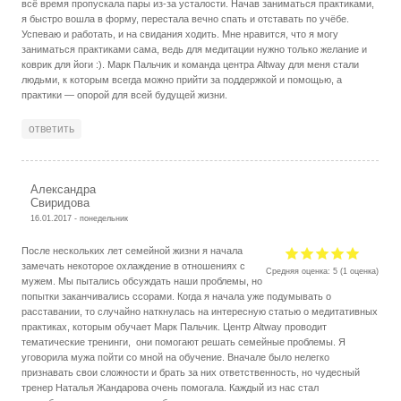
всё время пропускала пары из-за усталости. Начав заниматься практиками,
я быстро вошла в форму, перестала вечно спать и отставать по учёбе.
Успеваю и работать, и на свидания ходить. Мне нравится, что я могу
заниматься практиками сама, ведь для медитации нужно только желание и
коврик для йоги :). Марк Пальчик и команда центра Altway для меня стали
людьми, к которым всегда можно прийти за поддержкой и помощью, а
практики — опорой для всей будущей жизни.
ответить
Александра
Свиридова
16.01.2017 - понедельник
После нескольких лет семейной жизни я начала
замечать некоторое охлаждение в отношениях с
Средняя оценка:
5
(
1
оценка)
мужем. Мы пытались обсуждать наши проблемы, но
попытки заканчивались ссорами. Когда я начала уже подумывать о
расставании, то случайно наткнулась на интересную статью о медитативных
практиках, которым обучает Марк Пальчик. Центр Altway проводит
тематические тренинги, они помогают решать семейные проблемы. Я
уговорила мужа пойти со мной на обучение. Вначале было нелегко
признавать свои сложности и брать за них ответственность, но чудесный
тренер Наталья Жандарова очень помогала. Каждый из нас стал