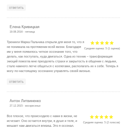
ответить
Елена Кривицкая
19.08.2016 - пятница
Тренинги Марка Пальчика открыли для меня то, что я
не понимала на протяжении всей жизни. Благодаря
Средняя оценка:
5
(
1
оценка)
им у меня появилось четкое осознание того, что
делать, как поступать, куда двигаться. Одна из техник – трансформация
эмоций помогла мне преодолеть страхи и закрытость в общении с людьми,
стало намного легче общаться с коллегами, располагать их к себе. Теперь я
могу по-настоящему осознанно управлять своей жизнью.
ответить
Антон Литвиненко
27.12.2015 - воскресенье
Все плохое, что происходило с нами в жизни, не
исчезает. Оно остается внутри, в душе и теле, и
Средняя оценка:
5
(
2
голосов)
мешает нам двигаться вперед. Это я осознал,