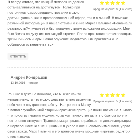
Я всегда считал, что каждый человек не должен
останавливаться на достигнутом. Только при
Средняя оценка:
5
(
1
оценка)
постоянном самосовершенствовании можно
достичь успеха, как в профессиональной сфере, так и в личной. В поисках
различной информации я нашел отзывы о книге Марка Пальчика «Реальна ли
реальность?», купил её и был поражен стилем изложения информации. Мне
был близок по духу смысл каждой строчки. После прочтения я стал посещать
тренинги и семинары, начал обучение медитативным практикам и не
собираюсь останавливаться.
ответить
Андрей Кондрашов
13.10.2016 - четверг
Раньше я даже не понимал, что мыслю как-то
неправильно, и что можно действительно изменить
Средняя оценка:
5
(
1
оценка)
себя через внутреннюю работу. На тренинг к Марку
я попал случайно, мой старший брат меня притащил почти насильно. Я мало
что понял из первого модуля, но за компанию стал делать с братом йогу, и
постепенно втянулся. Трансформация реально работает, я делал медитации
с неуверенностью с женщинами и в учёбе и очень сильно изменился, убрал
свои страхи. Марк Пальчик и его тренеры очень мощные и крутые, рад что я
с ними знаком!