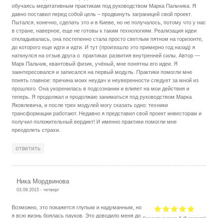
обучаясь медитативным практикам под руководством Марка Пальчика. Я
давно поставил перед собой цель – продвинуть заграницей свой проект.
Пытался, конечно, сделать это и в Киеве, но не получалось, потому что у нас
в стране, наверное, еще не готовы к таким технологиям. Реализация идеи
откладывалась, она постепенно стала просто светлым пятном на горизонте,
до которого еще идти и идти. И тут (произошло это примерно год назад) я
наткнулся на отзыв друга о практиках развития внутренней силы. Автор —
Марк Пальчик, квантовый физик, учёный, мне понятны его идеи. Я
заинтересовался и записался на первый модуль. Практики помогли мне
понять главное: причина моих неудач и неуверенности следует за мной из
прошлого. Она укоренилась в подсознании и влияет на мои действия и
теперь. Я продолжал и продолжаю заниматься под руководством Марка
Яковлевича, и после трех модулей могу сказать одно: техники
трансформации работают. Недавно я представил свой проект инвесторам и
получил положительный вердикт! И именно практики помогли мне
преодолеть страхи.
ответить
Ника Мордвинова
03.09.2015 - четверг
Возможно, это покажется глупым и надуманным, но
я всю жизнь боялась пауков. Это доводило меня до