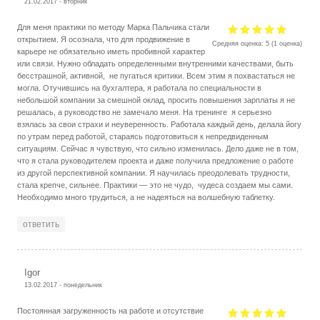
21.02.2017 - вторник
Для меня практики по методу Марка Пальчика стали
открытием. Я осознала, что для продвижение в
Средняя оценка:
5
(
1
оценка)
карьере не обязательно иметь пробивной характер
или связи. Нужно обладать определенными внутренними качествами, быть
бесстрашной, активной, не пугаться критики. Всем этим я похвастаться не
могла. Отучившись на бухгалтера, я работала по специальности в
небольшой компании за смешной оклад, просить повышения зарплаты я не
решалась, а руководство не замечало меня. На тренинге я серьезно
взялась за свои страхи и неуверенность. Работала каждый день, делала йогу
по утрам перед работой, стараясь подготовиться к непредвиденным
ситуациям. Сейчас я чувствую, что сильно изменилась. Дело даже не в том,
что я стала руководителем проекта и даже получила предложение о работе
из другой перспективной компании. Я научилась преодолевать трудности,
стала крепче, сильнее. Практики — это не чудо, чудеса создаем мы сами.
Необходимо много трудиться, а не надеяться на волшебную таблетку.
ответить
Igor
13.02.2017 - понедельник
Постоянная загруженность на работе и отсутствие