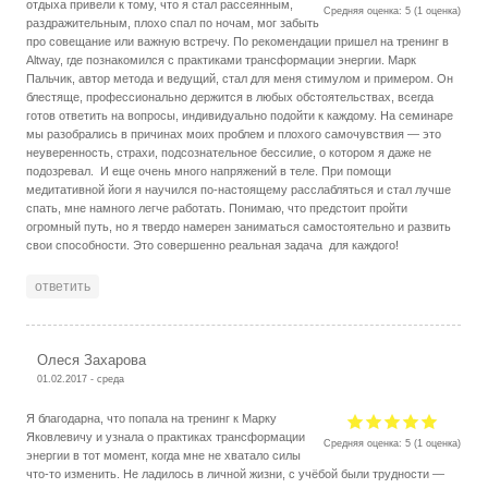
отдыха привели к тому, что я стал рассеянным,
Средняя оценка:
5
(
1
оценка)
раздражительным, плохо спал по ночам, мог забыть
про совещание или важную встречу. По рекомендации пришел на тренинг в
Altway, где познакомился с практиками трансформации энергии. Марк
Пальчик, автор метода и ведущий, стал для меня стимулом и примером. Он
блестяще, профессионально держится в любых обстоятельствах, всегда
готов ответить на вопросы, индивидуально подойти к каждому. На семинаре
мы разобрались в причинах моих проблем и плохого самочувствия — это
неуверенность, страхи, подсознательное бессилие, о котором я даже не
подозревал. И еще очень много напряжений в теле. При помощи
медитативной йоги я научился по-настоящему расслабляться и стал лучше
спать, мне намного легче работать. Понимаю, что предстоит пройти
огромный путь, но я твердо намерен заниматься самостоятельно и развить
свои способности. Это совершенно реальная задача для каждого!
ответить
Олеся Захарова
01.02.2017 - среда
Я благодарна, что попала на тренинг к Марку
Яковлевичу и узнала о практиках трансформации
Средняя оценка:
5
(
1
оценка)
энергии в тот момент, когда мне не хватало силы
что-то изменить. Не ладилось в личной жизни, с учёбой были трудности —