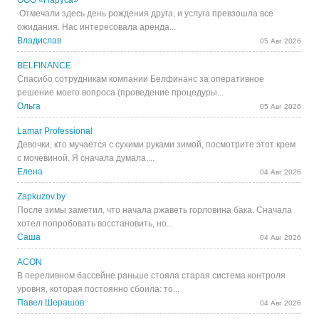
ООО «Паруса»
Отмечали здесь день рождения друга, и услуга превзошла все
ожидания. Нас интересовала аренда...
Владислав
05 Авг 2026
BELFINANCE
Спасибо сотрудникам компании Белфинанс за оперативное
решение моего вопроса (проведение процедуры...
Ольга
05 Авг 2026
Lamar Professional
Девочки, кто мучается с сухими руками зимой, посмотрите этот крем
с мочевиной. Я сначала думала,...
Елена
04 Авг 2026
Zapkuzov.by
После зимы заметил, что начала ржаветь горловина бака. Сначала
хотел попробовать восстановить, но...
Саша
04 Авг 2026
ACON
В переливном бассейне раньше стояла старая система контроля
уровня, которая постоянно сбоила: то...
Павел Шерашов
04 Авг 2026