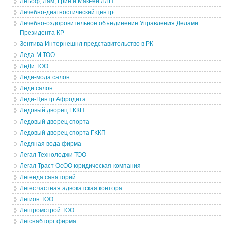
ЛеБоф, Лам, Грин и МакРей ЛЛП
Лечебно-диагностический центр
Лечебно-оздоровительное объединение Управления Делами
Президента КР
Зентива Интернешнл представительство в РК
Леда-М ТОО
ЛеДи ТОО
Леди-мода салон
Леди салон
Леди-Центр Афродита
Ледовый дворец ГККП
Ледовый дворец спорта
Ледовый дворец спорта ГККП
Ледяная вода фирма
Легал Технолоджи ТОО
Легал Траст ОсОО юридическая компания
Легенда санаторий
Легес частная адвокатская контора
Легион ТОО
Легпромстрой ТОО
Легснабторг фирма