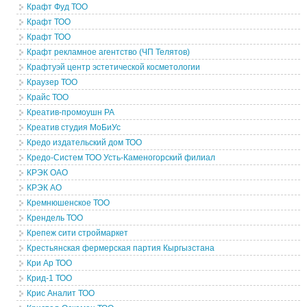
Крафт Фуд ТОО
Крафт ТОО
Крафт ТОО
Крафт рекламное агентство (ЧП Телятов)
Крафтуэй центр эстетической косметологии
Краузер ТОО
Крайс ТОО
Креатив-промоушн РА
Креатив студия МоБиУс
Кредо издательский дом ТОО
Кредо-Систем ТОО Усть-Каменогорский филиал
КРЭК ОАО
КРЭК АО
Кремнюшенское ТОО
Крендель ТОО
Крепеж сити строймаркет
Крестьянская фермерская партия Кыргызстана
Кри Ар ТОО
Крид-1 ТОО
Крис Аналит ТОО