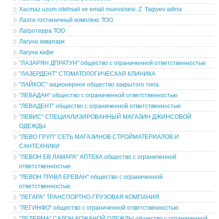
Xacmaz uzum istehsali ve emali muessisesi, Z. Tagiyev adina
Лаэти гостиничный комплекс ТОО
Лагротерра ТОО
Лагуна аквапарк
Лагуна кафе
"ЛАЗАРЯН ДПРАТУН" общество с ограниченной ответственностью
"ЛАЗЕРДЕНТ" СТОМАТОЛОГИЧЕСКАЯ КЛИНИКА
"ЛАЙКОС" акционерное общество закрытого типа
"ЛЕВАДАН" общество с ограниченной ответственностью
"ЛЕВАДЕНТ" общество с ограниченной ответственностью
"ЛЕВИС" СПЕЦИАЛИЗИРОВАННЫЙ МАГАЗИН ДЖИНСОВОЙ
ОДЕЖДЫ
"ЛЕВО ГРУП" СЕТЬ МАГАЗИНОВ СТРОЙМАТЕРИАЛОВ И
САНТЕХНИКИ
"ЛЕВОН ЕВ ЛАМАРА" АПТЕКА общество с ограниченной
ответственностью
"ЛЕВОН ТРАВЛ ЕРЕВАН" общество с ограниченной
ответственностью
"ЛЕГАРА" ТРАНСПОРТНО-ГРУЗОВАЯ КОМПАНИЯ
"ЛЕГИНФО" общество с ограниченной ответственностью
"ЛЕДЕРМА" САЛОН КОЖАНОЙ ОДЕЖДЫ общество с ограниченной