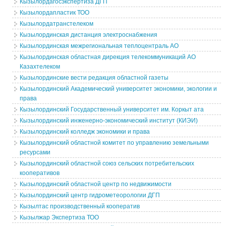
Кызылордагосэкспертиза ДГП
Кызылордапластик ТОО
Кызылордатранстелеком
Кызылординская дистанция электроснабжения
Кызылординская межрегиональная теплоцентраль АО
Кызылординская областная дирекция телекоммуникаций АО
Казахтелеком
Кызылординские вести редакция областной газеты
Кызылординский Академический университет экономики, экологии и
права
Кызылординский Государственный университет им. Коркыт ата
Кызылординский инженерно-экономический институт (КИЭИ)
Кызылординский колледж экономики и права
Кызылординский областной комитет по управлению земельными
ресурсами
Кызылординский областной союз сельских потребительских
кооперативов
Кызылординский областной центр по недвижимости
Кызылординский центр гидрометеорологии ДГП
Кызылтас производственный кооператив
Кызылжар Экспертиза ТОО