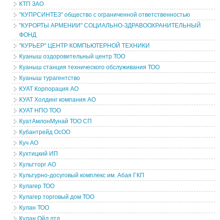
КТП ЗАО
"КУПРСИНТЕЗ" общество с ограниченной ответственностью
"КУРОРТЫ АРМЕНИИ" СОЦИАЛЬНО-ЗДРАВООХРАНИТЕЛЬНЫЙ
ФОНД
"КУРЬЕР" ЦЕНТР КОМПЬЮТЕРНОЙ ТЕХНИКИ
Куаныш оздоровительный центр ТОО
Куаныш станция технического обслуживания ТОО
Куаныш турагентство
КУАТ Корпорация АО
КУАТ Холдинг компания АО
КУАТ НПО ТОО
КуатАмлонМунай ТОО СП
Кубантрейд ОсОО
Куч АО
Кухтицкий ИП
Культторг АО
Культурно-досуговый комплекс им. Абая ГКП
Кулагер ТОО
Кулагер торговый дом ТОО
Кулан ТОО
Кулан Ойл лтд