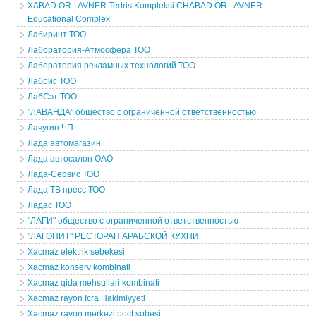
XABAD OR - AVNER Tedris Kompleksi CHABAD OR - AVNER
Educational Complex
Лабиринт ТОО
Лаборатория-Атмосфера ТОО
Лаборатория рекламных технологий ТОО
Лабрис ТОО
ЛабСэт ТОО
"ЛАВАНДА" общество с ограниченной ответственностью
Лачугин ЧП
Лада автомагазин
Лада автосалон ОАО
Лада-Сервис ТОО
Лада ТВ пресс ТОО
Ладас ТОО
"ЛАГИ" общество с ограниченной ответственностью
"ЛАГОНИТ" РЕСТОРАН АРАБСКОЙ КУХНИ
Xacmaz elektrik sebekesi
Xacmaz konserv kombinati
Xacmaz qida mehsullari kombinati
Xacmaz rayon Icra Hakimiyyeti
Xacmaz rayon merkezi poct sobesi