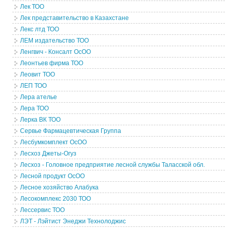
Лек ТОО
Лек представительство в Казахстане
Лекс лтд ТОО
ЛЕМ издательство ТОО
Ленгвич - Консалт ОсОО
Леонтьев фирма ТОО
Леовит ТОО
ЛЕП ТОО
Лера ателье
Лера ТОО
Лерка ВК ТОО
Сервье Фармацевтическая Группа
Лесбумкомплект ОсОО
Лесхоз Джеты-Огуз
Лесхоз - Головное предприятие лесной службы Таласской обл.
Лесной продукт ОсОО
Лесное хозяйство Алабука
Лесокомплекс 2030 ТОО
Лессервис ТОО
ЛЭТ - Лэйтист Энеджи Технолоджис