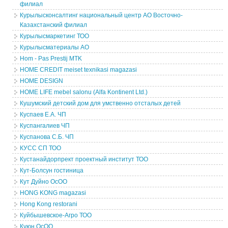
филиал
Курылысконсалтинг национальный центр АО Восточно-
Казахстанский филиал
Курылысмаркетинг ТОО
Курылысматериалы АО
Hom - Pas Prestij MTK
HOME CREDIT meiset texnikasi magazasi
HOME DESIGN
HOME LIFE mebel salonu (Alfa Kontinent Ltd.)
Кушумский детский дом для умственно отсталых детей
Куспаев Е.А. ЧП
Куспангалиев ЧП
Куспанова С.Б. ЧП
КУСС СП ТОО
Кустанайдорпрект проектный институт ТОО
Кут-Болсун гостиница
Кут Дуйно ОсОО
HONG KONG magazasi
Hong Kong restorani
Куйбышевское-Агро ТОО
Куюн ОсОО