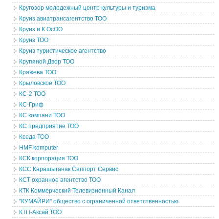
Кругозор молодежный центр культуры и туризма
Круиз авиатрансагентство ТОО
Круиз и К ОсОО
Круиз ТОО
Круиз туристическое агентство
Крупяной Двор ТОО
Кряжева ТОО
Крыловское ТОО
КС-2 ТОО
КС-Гриф
КС компани ТОО
КС предприятие ТОО
Кседа ТОО
HMF komputer
КСК корпорация ТОО
КСС Карашыганак Саппорт Сервис
КСТ охранное агентство ТОО
КТК Коммерческий Телевизионный Канал
"КУМАЙРИ" общество с ограниченной ответственностью
КТП-Аксай ТОО