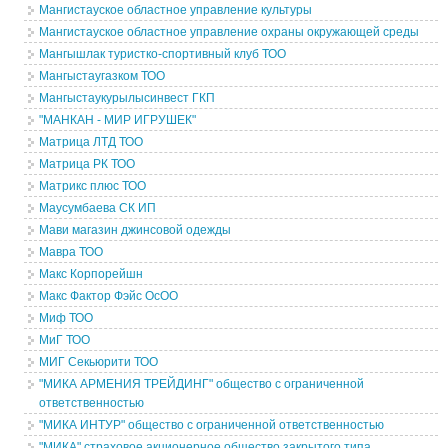
Мангистауское областное управление культуры
Мангистауское областное управление охраны окружающей среды
Мангышлак туристко-спортивный клуб ТОО
Мангыстаугазком ТОО
Мангыстаукурылысинвест ГКП
"МАНКАН - МИР ИГРУШЕК"
Матрица ЛТД ТОО
Матрица РК ТОО
Матрикс плюс ТОО
Маусумбаева СК ИП
Мави магазин джинсовой одежды
Мавра ТОО
Макс Корпорейшн
Макс Фактор Фэйс ОсОО
Миф ТОО
МиГ ТОО
МИГ Секьюрити ТОО
"МИКА АРМЕНИЯ ТРЕЙДИНГ" общество с ограниченной
ответственностью
"МИКА ИНТУР" общество с ограниченной ответственностью
"МИКА" страховое акционерное общество закрытого типа