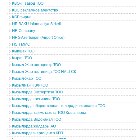
КВОиТ завод ТОО
КВС рекламное агентство
КВТ фирма
HR BAKU Informasiya Sirketi
HR Company
HRG Azerbaijan (Airport Office)
HSH MMC
Кыпшак ТОО
Кыран ТОО
Кызыл-Жар автоцентр ТОО
Кызыл-Жар гостиница ТОО НАШ-СК
Кызыл-Жар ТОО
Кызылмай НВФ ТОО
Кызылорда Экспертиза ТОО
Кызылорда гостиница ТОО
Кызылорда общественная телерадиокомпания ТОО
Кызылорда таймс газета ТОО Кызылорда
Кызылорда Водоканал ТОО
Кызылорда жолдары АО
Кызылордаэнергоцентр КГП