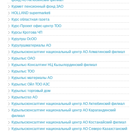
фонд АО Актюбинский филиал
Курмет пенсионный фонд ЗАО
HOLLAND supermarketi
Курс областная газета
Курс-Проект офис-центр ТОО
Курсы Кротова ЧП
Курулуш ОсОО
Курулушматериалы АО
Курылысконсалтинг национальный центр АО Алматинский филиал
Курылыс ОАО
Курылыс-Консалтинг НЦ Кызылординский филиал
Курылыс ТОО
Курылыс материалы АО
Курылыс Ойл ТОО АЗС
Курылыс торговый дом
Курылысгаз АО
Курылысконсалтинг национальный центр АО Актюбинский филиал
Курылысконсалтинг национальный центр АО Карагандинский
филиал
Курылысконсалтинг национальный центр АО Костанайский филиал
Курылысконсалтинг национальный центр АО Северо-Казахстанский