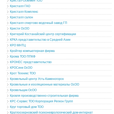
Кристал-Оскемен ТОО
Кристалл ГАО
Кристалл Комплекс
Кристалл салон
Кристалл спиртово-водочный завод ГП
Кристи ОсОО
Критерий Костанайский центр сертификации
КРКА представительство в Средней Азии
КРО МНТЦ
Кройтер компьютерная фирма
Крома ТОО ППКФ
КРОНЕС представительство
КРОСинк ОсОО
Крот Техникс ТОО
Кровельный центр Усть-Каменогорск
Кровельные и изоляционные материалы ОсОО
Кровельщик ОсОО
Кровля производственно-строительная фирма
КРС-Сервис ТОО Корпорация Регион Групп
Круг торговый дом ТОО
Круглоозерновский психоневрологический дом-интернат