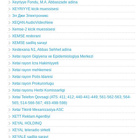
Xeyriyye Fondu, M.A. Abbaszade adina
XEYRIYYE kicik muessisesi
Эл Джи Электроникс
XEQAN AudioVideoNew
Xemse-2 kicik muessisesi
XEMSE restorani
XEMSE sadliq sarayi
Xestexana N1, Abbas Sehhet adina
Xetai rayon Gigiyena ve Epidemiologiya Merkezi
Xetai rayon Icra Hakimiyyeti
Xetai rayon mehkemesi
Xetai rayon Polis Idaresi
Xetai rayon Prokurorlugu
Xetai rayonu Herbi Komissarligi
Xetai Telefon Qovsagi (ATS: 411; 412; 440-441-449; 561-562-563; 564-
565; 514-566-567; 493-498-598)
Xetai Tikinti Mexanizasiya ASC
XETT Reklam Agentliyi
XEYAL HOLDINQ
XEYAL teleradio sirketi
XEYALE sadliq sarayi