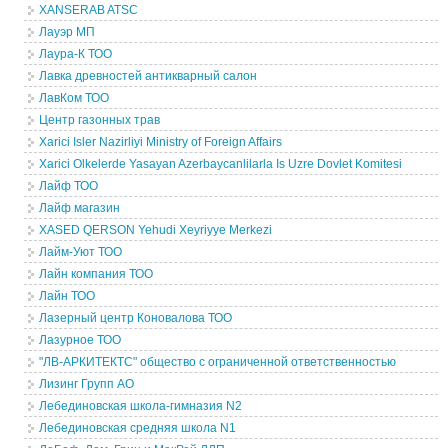
XANSERAB ATSC
Лауэр МП
Лаура-К ТОО
Лавка древностей антикварный салон
ЛавКом ТОО
Центр газонных трав
Xarici Isler Nazirliyi Ministry of Foreign Affairs
Xarici Olkelerde Yasayan Azerbaycanlilarla Is Uzre Dovlet Komitesi
Лайф ТОО
Лайф магазин
XASED QERSON Yehudi Xeyriyye Merkezi
Лайм-Уют ТОО
Лайн компания ТОО
Лайн ТОО
Лазерный центр Коновалова ТОО
Лазурное ТОО
"ЛВ-АРКИТЕКТС" общество с ограниченной ответственностью
Лизинг Групп АО
Лебединовская школа-гимназия N2
Лебединовская средняя школа N1