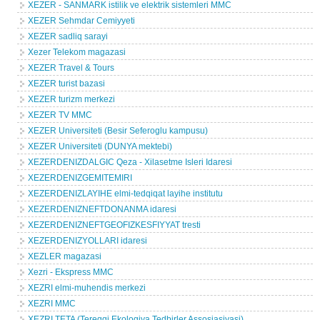
XEZER - SANMARK istilik ve elektrik sistemleri MMC
XEZER Sehmdar Cemiyyeti
XEZER sadliq sarayi
Xezer Telekom magazasi
XEZER Travel & Tours
XEZER turist bazasi
XEZER turizm merkezi
XEZER TV MMC
XEZER Universiteti (Besir Seferoglu kampusu)
XEZER Universiteti (DUNYA mektebi)
XEZERDENIZDALGIC Qeza - Xilasetme Isleri Idaresi
XEZERDENIZGEMITEMIRI
XEZERDENIZLAYIHE elmi-tedqiqat layihe institutu
XEZERDENIZNEFTDONANMA idaresi
XEZERDENIZNEFTGEOFIZKESFIYYAT tresti
XEZERDENIZYOLLARI idaresi
XEZLER magazasi
Xezri - Ekspress MMC
XEZRI elmi-muhendis merkezi
XEZRI MMC
XEZRI TETA (Tereqqi Ekologiya Tedbirler Assosiasiyasi)