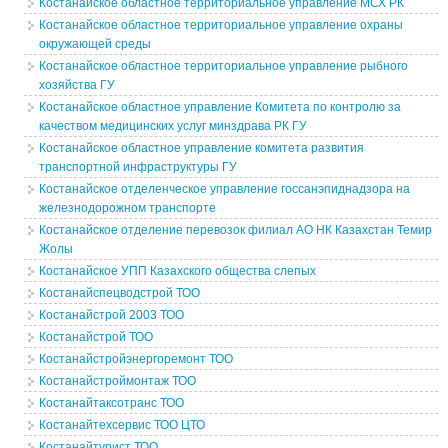
Костанайское областное территориальное управление МСХ РК
Костанайское областное территориальное управление охраны
окружающей среды
Костанайское областное территориальное управление рыбного
хозяйства ГУ
Костанайское областное управление Комитета по контролю за
качеством медицинских услуг минздрава РК ГУ
Костанайское областное управление комитета развития
транспортной инфраструктуры ГУ
Костанайское отделенческое управление госсанэпиднадзора на
железнодорожном транспорте
Костанайское отделение перевозок филиал АО НК Казахстан Темир
Жолы
Костанайское УПП Казахского общества слепых
Костанайспецводстрой ТОО
Костанайстрой 2003 ТОО
Костанайстрой ТОО
Костанайстройэнергоремонт ТОО
Костанайстроймонтаж ТОО
Костанайтаксотранс ТОО
Костанайтехсервис ТОО ЦТО
Костанайтурист ТОО