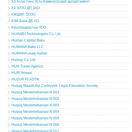
КЗ Ассистанс Усть-Каменогрский департамент
КЗ ЭЛТО ДП ЗАО
КЖШИГ ОсОО
КЗИ-Банк ДБ АО
Кзылордаастык ТОО
HUAWEI Technologies Co. Ltd
Human Capital Baku
HUMANA Baku LLC
HUMANA usaq mallari
Humay Co. Ltd
HUN Travel Agency
HURI firmasi
HUZUR PLASTIK
Huquq Maarifciliyi Cemiyyeti. Legal Education Society
Huquq Meslehetxanasi N 001
Huquq Meslehetxanasi N 002
Huquq Meslehetxanasi N 003
Huquq Meslehetxanasi N 004
Huquq Meslehetxanasi N 005
Huquq Meslehetxanasi N 006
Huquq Meslehetxanasi N 012