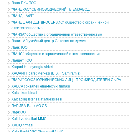
Лана ПКФ ТОО
"ЛАНДРАС" СВИНОВОДЧЕСКИЙ ПЛЕМЗАВОД
"ЛАНДШАФТ"
"ЛАНДШАФТ ДЕНДРОСЕРВИС" общество с ограниченной
ответственностью
"ЛАНЗА" общество с ограниченной ответственностью
Ланит-АЛ учебный центр Сетевая академия
Ланк ТОО
"ЛАНС" общество с ограниченной ответственностью
Ланцет ТОО
Xaqani Huseynoglu sirketi
XAQANI Ticaret Merkezi (B.S.F. Samiramis)
"ЛАРИ" СОЮЗ ЮРИДИЧЕСКИХ ЛИЦ - ПРОИЗВОДИТЕЛЕЙ СЫРА
XALCA coxsaheli elmi-texniki firmasi
Xalca kombinati
Xalcaciliq Istehsalat Muessisesi
ЛАРИБА-Банк АО СБ
Ларк ОО
Xalid ve dostlari MMC
XALIQ firmasi
Xalq Banki ASC (Sumqayit filiali)