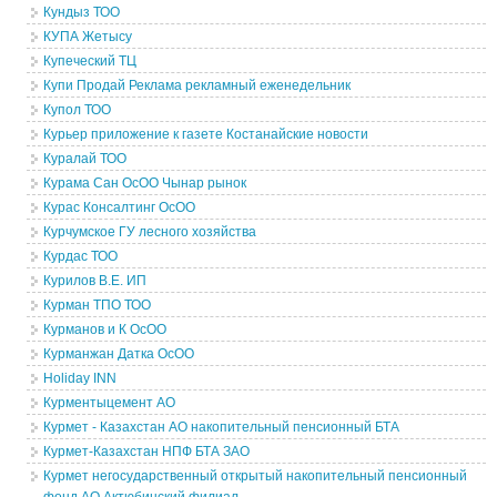
Кундыз ТОО
КУПА Жетысу
Купеческий ТЦ
Купи Продай Реклама рекламный еженедельник
Купол ТОО
Курьер приложение к газете Костанайские новости
Куралай ТОО
Курама Сан ОсОО Чынар рынок
Курас Консалтинг ОсОО
Курчумское ГУ лесного хозяйства
Курдас ТОО
Курилов В.Е. ИП
Курман ТПО ТОО
Курманов и К ОсОО
Курманжан Датка ОсОО
Holiday INN
Курментыцемент АО
Курмет - Казахстан АО накопительный пенсионный БТА
Курмет-Казахстан НПФ БТА ЗАО
Курмет негосударственный открытый накопительный пенсионный