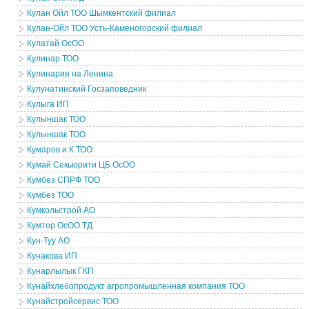
Кулан Ойл ТОО Шымкентский филиал
Кулан-Ойл ТОО Усть-Каменогорский филиал
Кулатай ОсОО
Кулинар ТОО
Кулинария на Ленина
Кулунатинский Госзаповедник
Кулыга ИП
Кулыншак ТОО
Кулыншак ТОО
Кумаров и К ТОО
Кумай Секьюрити ЦБ ОсОО
Кумбез СПРФ ТОО
Кумбез ТОО
Кумкольстрой АО
Кумтор ОсОО ТД
Кун-Туу АО
Кунакова ИП
Кунарлылык ГКП
Кунайхлебопродукт агропромышленная компания ТОО
Кунайстройсервис ТОО