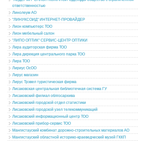
ответственностью
Линолеум АО
"ЛИНУКСОИД" ИНТЕРНЕТ-ПРОВАЙДЕР
Лион компьютерс ТОО
Лион мебельный салон
"ЛИПО ОПТИК" СЕРВИС-ЦЕНТР ОПТИКИ
Лира аудиторская фирма ТОО
Лира дирекция центрального парка ТОО
Лира ТОО
Лириус ОсОО
Лирус магазин
Лирус Трэвел туристическая фирма
Лисаковская центральная библиотечная система ГУ
Лисаковский филиал облгосархива
Лисаковский городской отдел статистики
Лисаковский городской узел телекоммуникаций
Лисаковский информационный центр ТОО
Лисаковский прибор-сервис ТОО
Мангистауский комбинат дорожно-строительных материалов АО
Мангистауский областной историко-краеведческий музей ГККП