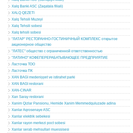
Xalq Banki ASC (Zaqatala filiali)
XALQ QEZETI
Xalq Tehsili Muzeyi
Xalq Tehsili sobesi
Xalq tehsili sobesi
"ЛАТАР" РЕСТОРАННО-ГОСТИНИЧНЫЙ КОМПЛЕКС открытое
акционерное общество
"ЛАТЕС" общество с ограниченной ответственностью
"ЛАТИНО" КОФЕПЕРЕРАБАТЫВАЮЩЕЕ ПРЕДПРИЯТИЕ
Ласточка ТОО
Ласточка ПК
XAN BAGI medeniyyet ve istirahet parki
XAN BAGI restorani
XAN-CINAR
Xan Saray restorani
Xanim Qizlar Pansionu, Hemide Xanim Memmedquluzade adina
Xanlar Aqrosenaye ASC
Xanlar elektrik sebekesi
Xanlar rayon merkezi poct sobesi
Xanlar serab mehsullari muessisesi