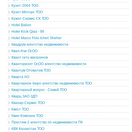
Кузет-2004 ТОО
Кузет-Моторс ТОО
Кужат-Сервис СК ТОО
Hotel Balion
Hotel Kicik Qala - 98
Hotel Marco Polo Icheri Sheher
Квадрум агентство недвижимости
Квал-Ачи ОсОО
Квант сеть магазинов
Кванториэлт ОсОО агентство недвижимости
Квантум Отомотив ТОО
Кварта АО
Квартирное бюро агентство недвижимости ТОО
Квартирный вопрос - Семей ТОО
Кварц ЗАО ЗДП
Квазар-Сервис ТОО
Квест ТОО
Квин Компани ТОО
Престиж-2 агентство по недвижимости ПК
КВК Казахстан ТОО