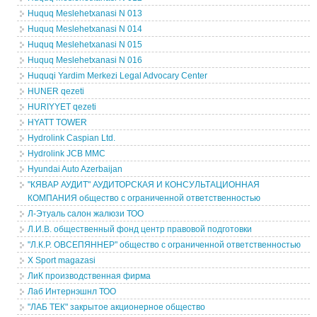
Huquq Meslehetxanasi N 013
Huquq Meslehetxanasi N 014
Huquq Meslehetxanasi N 015
Huquq Meslehetxanasi N 016
Huquqi Yardim Merkezi Legal Advocary Center
HUNER qezeti
HURIYYET qezeti
HYATT TOWER
Hydrolink Caspian Ltd.
Hydrolink JCB MMC
Hyundai Auto Azerbaijan
"КЯВАР АУДИТ" АУДИТОРСКАЯ И КОНСУЛЬТАЦИОННАЯ
КОМПАНИЯ общество с ограниченной ответственностью
Л-Этуаль салон жалюзи ТОО
Л.И.В. общественный фонд центр правовой подготовки
"Л.К.Р. ОВСЕПЯННЕР" общество с ограниченной ответственностью
X Sport magazasi
ЛиК производственная фирма
Лаб Интернэшнл ТОО
"ЛАБ ТЕК" закрытое акционерное общество