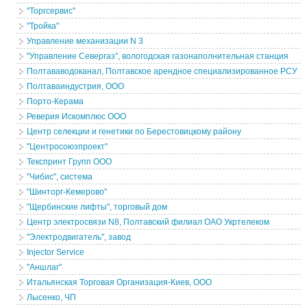
"Торгсервис"
"Тройка"
Управление механизации N 3
"Управление Севергаз", вологодская газонаполнительная станция
Полтававодоканал, Полтавское арендное специализированное РСУ
Полтаваиндустрия, ООО
Порто-Керама
Реверия Искомплюс ООО
Центр селекции и генетики по Берестовицкому району
"Центросоюзпроект"
Текспринт Групп ООО
"Чибис", система
"Шинторг-Кемерово"
"Щербинские лифты", торговый дом
Центр электросвязи N8, Полтавский филиал ОАО Укртелеком
"Электродвигатель", завод
Injector Service
"Аншлаг"
Итальянская Торговая Организация-Киев, ООО
Лысенко, ЧП