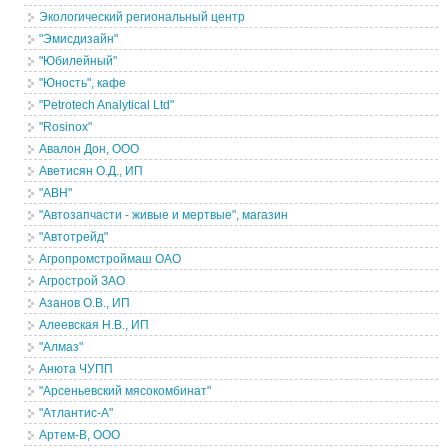
Экологический региональный центр
"Эмисдизайн"
"Юбилейный"
"Юность", кафе
"Petrotech Analytical Ltd"
"Rosinox"
Авалон Дон, ООО
Аветисян О.Д., ИП
"АВН"
"Автозапчасти - живые и мертвые", магазин
"Автотрейд"
Агропромстроймаш ОАО
Агрострой ЗАО
Азанов О.В., ИП
Алеевская Н.В., ИП
"Алмаз"
Анюта ЧУПП
"Арсеньевский мясокомбинат"
"Атлантис-А"
Артем-В, ООО