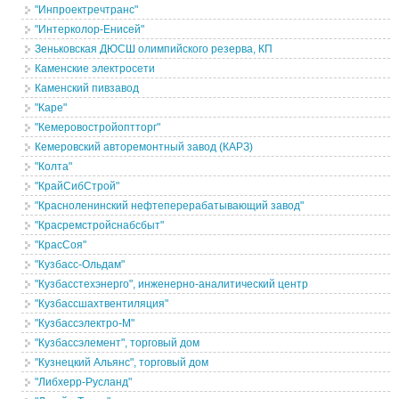
"Инпроектречтранс"
"Интерколор-Енисей"
Зеньковская ДЮСШ олимпийского резерва, КП
Каменские электросети
Каменский пивзавод
"Каре"
"Кемеровостройоптторг"
Кемеровский авторемонтный завод (КАРЗ)
"Колта"
"КрайСибСтрой"
"Красноленинский нефтеперерабатывающий завод"
"Красремстройснабсбыт"
"КрасСоя"
"Кузбасс-Ольдам"
"Кузбасстехэнерго", инженерно-аналитический центр
"Кузбассшахтвентиляция"
"Кузбассэлектро-М"
"Кузбассэлемент", торговый дом
"Кузнецкий Альянс", торговый дом
"Либхерр-Русланд"