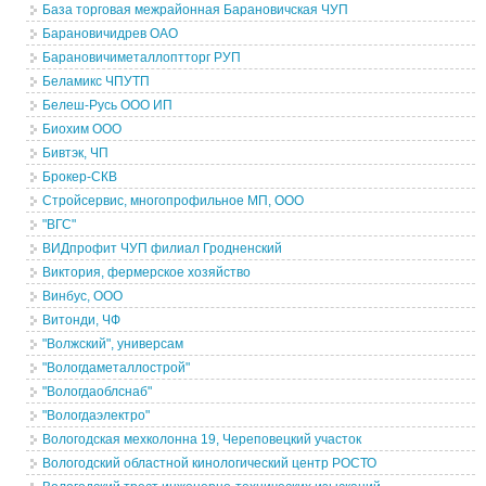
База торговая межрайонная Барановичская ЧУП
Барановичидрев ОАО
Барановичиметаллоптторг РУП
Беламикс ЧПУТП
Белеш-Русь ООО ИП
Биохим ООО
Бивтэк, ЧП
Брокер-СКВ
Стройсервис, многопрофильное МП, ООО
"ВГС"
ВИДпрофит ЧУП филиал Гродненский
Виктория, фермерское хозяйство
Винбус, ООО
Витонди, ЧФ
"Волжский", универсам
"Вологдаметаллострой"
"Вологдаоблснаб"
"Вологдаэлектро"
Вологодская мехколонна 19, Череповецкий участок
Вологодский областной кинологический центр РОСТО