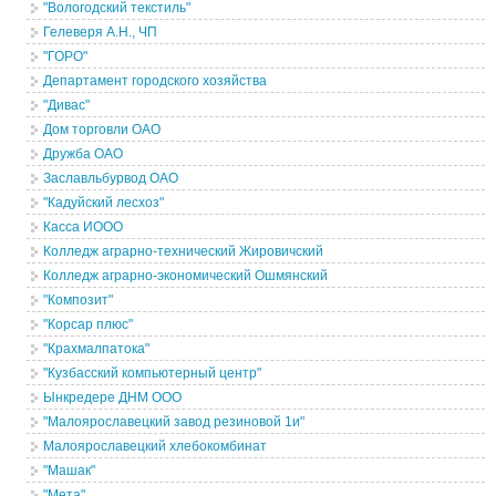
"Вологодский текстиль"
Гелеверя А.Н., ЧП
"ГОРО"
Департамент городского хозяйства
"Дивас"
Дом торговли ОАО
Дружба ОАО
Заславльбурвод ОАО
"Кадуйский лесхоз"
Касса ИООО
Колледж аграрно-технический Жировичский
Колледж аграрно-экономический Ошмянский
"Композит"
"Корсар плюс"
"Крахмалпатока"
"Кузбасский компьютерный центр"
Ынкредере ДНМ ООО
"Малоярославецкий завод резиновой 1и"
Малоярославецкий хлебокомбинат
"Машак"
"Мета"