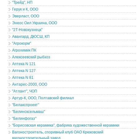
"Трейд", НП
Герук и К, ООО
Эверласт, ООО
Энеос Оил Украина, ООО
"2Т-Новокузнецк"
Авангард, ДЮСШ, КП
"Агрокорм"
Агрохимик ПК
Алексеевский рыбхоз
Аптека N 121
Аптека N 127
Аптека N 81
Антарес-2000, ООО
"Атлант", ЧОП
Артур-К, ООО, Полтавский филиал
"Белакспроект"
"Белинсксельмаш"
"Белинфогаз"
"Борисовская керамика", фабрика художественной керамики
Вагоностроитель, споривный клуб ОАО Крюковский
вагоностроительный завод