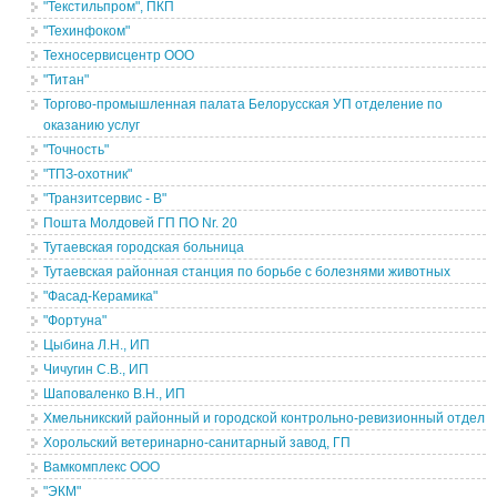
"Текстильпром", ПКП
"Техинфоком"
Техносервисцентр ООО
"Титан"
Торгово-промышленная палата Белорусская УП отделение по
оказанию услуг
"Точность"
"ТПЗ-охотник"
"Транзитсервис - В"
Пошта Молдовей ГП ПО Nr. 20
Тутаевская городская больница
Тутаевская районная станция по борьбе с болезнями животных
"Фасад-Керамика"
"Фортуна"
Цыбина Л.Н., ИП
Чичугин С.В., ИП
Шаповаленко В.Н., ИП
Хмельникский районный и городской контрольно-ревизионный отдел
Хорольский ветеринарно-санитарный завод, ГП
Вамкомплекс ООО
"ЭКМ"