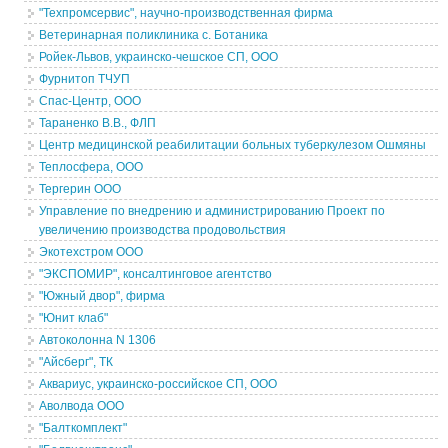
"Техпромсервис", научно-производственная фирма
Ветеринарная поликлиника с. Ботаника
Ройек-Львов, украинско-чешское СП, ООО
Фурнитоп ТЧУП
Спас-Центр, ООО
Тараненко В.В., ФЛП
Центр медицинской реабилитации больных туберкулезом Ошмяны
Теплосфера, ООО
Тергерин ООО
Управление по внедрению и администрированию Проект по
увеличению производства продовольствия
Экотехстром ООО
"ЭКСПОМИР", консалтинговое агентство
"Южный двор", фирма
"Юнит клаб"
Автоколонна N 1306
"Айсберг", ТК
Аквариус, украинско-российское СП, ООО
Аволвода ООО
"Балткомплект"