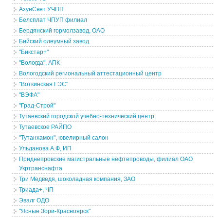
АхунСвет УЧПП
Белсплат ЧПУП филиал
Бердянский гормолзавод, ОАО
Бийский олеумный завод
"Бикстар+"
"Вологда", АПК
Вологодский региональный аттестационный центр
"Воткинская ГЭС"
"ВЭФА"
"Град-Строй"
Тутаевский городской учебно-технический центр
Тутаевское РАЙПО
"Тутанхамон", ювелирный салон
Ульданова А.Ф, ИП
Приднепровские магистральные нефтепроводы, филиал ОАО
Укртранснафта
Три Медведя, шоколадная компания, ЗАО
Триада+, ЧП
Эвалг ОДО
"Ясные Зори-Красноярск"