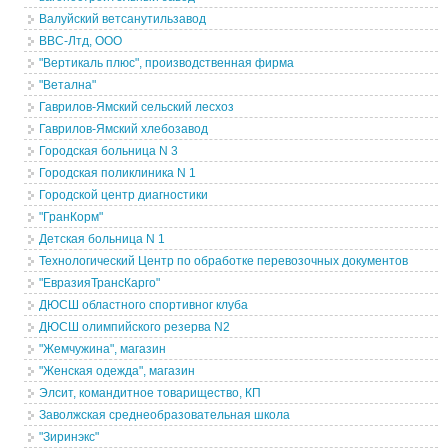
Валуйский ветсанутильзавод
ВВС-Лтд, ООО
"Вертикаль плюс", производственная фирма
"Ветална"
Гаврилов-Ямский сельский лесхоз
Гаврилов-Ямский хлебозавод
Городская больница N 3
Городская поликлиника N 1
Городской центр диагностики
"ГранКорм"
Детская больница N 1
Технологический Центр по обработке перевозочных документов
"ЕвразияТрансКарго"
ДЮСШ областного спортивног клуба
ДЮСШ олимпийского резерва N2
"Жемчужина", магазин
"Женская одежда", магазин
Элсит, командитное товарищество, КП
Заволжская среднеобразовательная школа
"Зиринэкс"