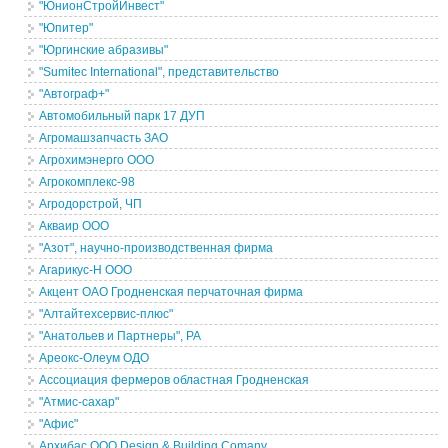
"ЮнионСтройИнвест"
"Юпитер"
"Юргинские абразивы"
"Sumitec International", представительство
"Автограф+"
Автомобильный парк 17 ДУП
Агромашзапчасть ЗАО
Агрохимэнерго ООО
Агрокомплекс-98
Агродорстрой, ЧП
Акваир ООО
"Азот", научно-производственная фирма
Агарикус-Н ООО
Акцент ОАО Гродненская перчаточная фирма
"Алтайтехсервис-плюс"
"Анатольев и Партнеры", РА
Ареокс-Олеум ОДО
Ассоциация фермеров областная Гродненская
"Атмис-сахар"
"Афис"
Архибас ООО Design & Building Comany