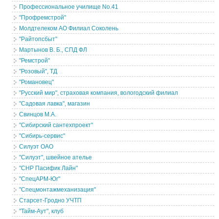
Профессиональное училище No.41
"Профремстрой"
Молдтелеком АО Филиал Соколень
"Райтопсбыт"
Мартынов В. Б., СПД ФЛ
"Ремстрой"
"Розовый", ТД
"Романовец"
"Русский мир", страховая компания, вологодский филиал
"Садовая лавка", магазин
Свинцов М.А.
"Сибирский сантехпроект"
"Сибирь-сервис"
Силуэт ОАО
"Силуэт", швейное ателье
"СНР Пасифик Лайн"
"СпецАРМ-Юг"
"Спецмонтажмеханизация"
Старсет-Гродно УЧТП
"Тайм-Аут", клуб