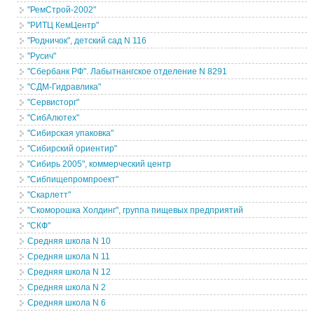
"РемСтрой-2002"
"РИТЦ КемЦентр"
"Родничок", детский сад N 116
"Русич"
"Сбербанк РФ". Лабытнангское отделение N 8291
"СДМ-Гидравлика"
"Сервисторг"
"СибАлютех"
"Сибирская упаковка"
"Сибирский ориентир"
"Сибирь 2005", коммерческий центр
"Сибпищепромпроект"
"Скарлетт"
"Скоморошка Холдинг", группа пищевых предприятий
"СКФ"
Средняя школа N 10
Средняя школа N 11
Средняя школа N 12
Средняя школа N 2
Средняя школа N 6