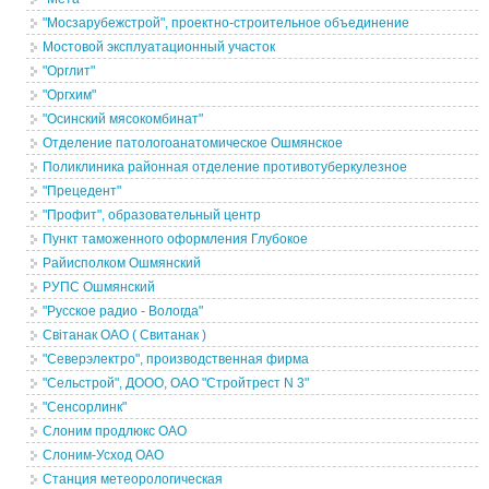
"Мосзарубежстрой", проектно-строительное объединение
Мостовой эксплуатационный участок
"Орглит"
"Оргхим"
"Осинский мясокомбинат"
Отделение патологоанатомическое Ошмянское
Поликлиника районная отделение противотуберкулезное
"Прецедент"
"Профит", образовательный центр
Пункт таможенного оформления Глубокое
Райисполком Ошмянский
РУПС Ошмянский
"Русское радио - Вологда"
Свiтанак ОАО ( Свитанак )
"Северэлектро", производственная фирма
"Сельстрой", ДООО, ОАО "Стройтрест N 3"
"Сенсорлинк"
Слоним продлюкс ОАО
Слоним-Усход ОАО
Станция метеорологическая