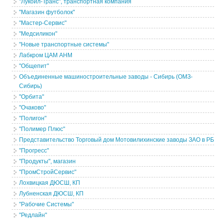
"Лукойл-Транс", транспортная компания
"Магазин футболок"
"Мастер-Сервис"
"Медсиликон"
"Новые транспортные системы"
Лабкром ЦАМ АНМ
"Общепит"
Объединенные машиностроительные заводы - Сибирь (ОМЗ-
Сибирь)
"Орбита"
"Очаково"
"Полигон"
"Полимер Плюс"
Представительство Торговый дом Мотовилихинские заводы ЗАО в РБ
"Прогресс"
"Продукты", магазин
"ПромСтройСервис"
Лохвицкая ДЮСШ, КП
Лубненская ДЮСШ, КП
"Рабочие Системы"
"Редлайн"