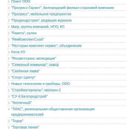
Поинт ООО
"Прогресс-Гарант", белгородский филиал страховой компании
"Прогресс", мебельное предприятие
"Продиндустрия", редакция журнала
Магр, группа компаний, НПО, КП
"Ракита", салон
"РемКомплектСнаб"
"Ресторан-комплект-сервис", объединение
Ритм УП
"Росавтотранс экспедиция"
"Северный коммунар", завод
"Скобяная лавка"
"Спорт-Центр"
Новые технологии и приборы, ООО
"Стройматериалы", магазин-2
"СУ-6 Белгородстрой"
"Тепличный"
"ТИАС", региональная общественная организация
предпринимателей
"Тодор"
"Торговая линия"