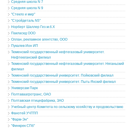
Средняя школа N 7
Средняя школа N 9
"Стекло и мир"
"Стройдеталь N5"
Норберт Шаллер Гез.м.б.Х
Пакласид ООО
Оллан, рекламное агентство, ООО
Пукалев Ион ИП
Тюменский государственный нефтегазовый университет.
Нефтеюганский филиал
Тюменский государственный нефтегазовый университет. Няганьский
филиал
Тюменский государственный университет. Пойковский филиал
Тюменский государственный университет. Пыть-Яхский филиал
Универсам Парк
Полтаваагротранс, ОАО
Полтавская птицефабрика, ЗАО
Учебный центр Комитета по сельскому хозяйству и продовольствию
Фанотей УЧТПП
"Фарм-Эн"
"Финкрек СПб"