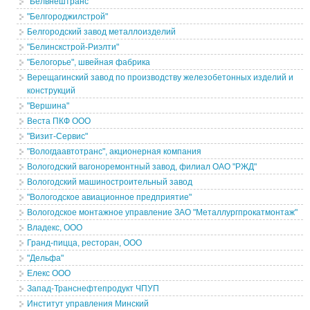
"Белвнештранс"
"Белгороджилстрой"
Белгородский завод металлоизделий
"Белинскстрой-Риэлти"
"Белогорье", швейная фабрика
Верещагинский завод по производству железобетонных изделий и
конструкций
"Вершина"
Веста ПКФ ООО
"Визит-Сервис"
"Вологдаавтотранс", акционерная компания
Вологодский вагоноремонтный завод, филиал ОАО "РЖД"
Вологодский машиностроительный завод
"Вологодское авиационное предприятие"
Вологодское монтажное управление ЗАО "Металлургпрокатмонтаж"
Владекс, ООО
Гранд-пицца, ресторан, ООО
"Дельфа"
Елекс ООО
Запад-Транснефтепродукт ЧПУП
Институт управления Минский