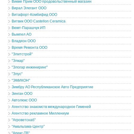
Викме Прим ООО продовольственный магазин
Вирал Элегант ООО
Витафорт-Комбифид ООО
Витвик ООО Castellon Ceramica
Вюмт-Парашчук ИП
Вымпел АО
Владион ООО
Время Ремонта ООО
"Элитстрой"
"Элкар"
"Элогар инжиниринг"
"Элус"
"ЭМИКОН"
Зимбру АО Республиканское Авто Предприятие
Зинган ООО
Автолюкс ООО
Агентство знакомств международное Гименей
Агентство рекламное Миллениум
"Агроветснаб"
"Амальгама-Центр"
"Апекс-ТВ"