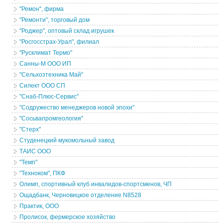
"Ремон", фирма
"Ремонти", торговый дом
"Роджер", оптовый склад игрушек
"Росгосстрах-Урал", филиал
"Русклимат Термо"
Санны-М ООО ИП
"Сельхозтехника Май"
Силект ООО СП
"Снаб-Плюс-Сервис"
"Содружество менеджеров новой эпохи"
"Сосьвапромгеология"
"Стерх"
Студенецкий мукомольный завод
ТАИС ООО
"Темп"
"Техноком", ПКФ
Олимп, спортивный клуб инвалидов-спортсменов, ЧП
Ощадбанк, Черновицкое отделение N8528
Практик, ООО
Пролисок, фермерское хозяйство