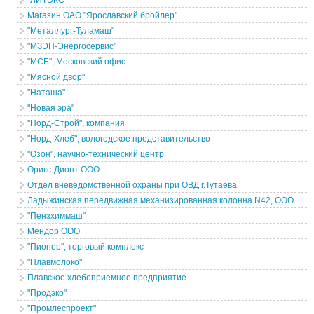
"ЛИТЭКС"
Магазин ОАО "Ярославский бройлер"
"Металлург-Туламаш"
"МЗЭП-Энергосервис"
"МСБ", Московский офис
"Мясной двор"
"Наташа"
"Новая эра"
"Норд-Строй", компания
"Норд-Хлеб", вологодское представительство
"Озон", научно-технический центр
Орикс-Дионт ООО
Отдел вневедомственной охраны при ОВД г.Тутаева
Ладыжинская передвижная механизированная колонна N42, ООО
"Пензхиммаш"
Мендор ООО
"Пионер", торговый комплекс
"Плавмолоко"
Плавское хлебоприемное предприятие
"Продэко"
"Промлеспроект"