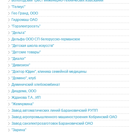
Вологодский трест инженерно-технических изысканий
"Гелиус"
Гео Гранд, ООО
Гидромаш ОАО
"Горэлектросеть"
"Дельта"
Дельфа ООО СП белорусско-германское
"Детская школа искусств"
"Детские товары"
"Диалог"
"Дивизион"
"Доктор Юдин", клиника семейной медицины
"Домино", клуб
Думиничский хлебокомбинат
Диадема, ООО
Жданова Т.А., ИП
"Жемчужина"
Завод автоматических линий Барановичский РУПП
Завод агропромышленного машиностроения Кобринский ОАО
Завод санэлектрозаготовок Барановичский ОАО
"Зарина"