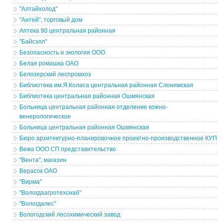
"Алтайхолод"
"Антей", торговый дом
Аптека 90 центральная районная
"Байсэлл"
Безопасность и экология ООО
Белая ромашка ОАО
Белозерский леспромхоз
Библиотека им.Я.Коласа центральная районная Слонимская
Библиотека центральная районная Ошмянская
Больница центральная районная отделение кожно-
венерологическое
Больница центральная районная Ошмянская
Бюро архитектурно-планировочное проектно-производственное КУП
Вежа ООО СП представительство
"Вента", магазин
Верасок ОАО
"Вирма"
"Вологдаагротехснаб"
"Вологдалес"
Вологодский лесохимический завод