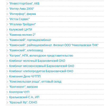
"Инвестторгбанк", АКБ
"Интер-Аква 2000"
"Интерфор", фирма
"Исток Сервис"
"Италика-Трейдинг"
Калужский ЦНТИ
"Каменка молоко-2"
"Каменский", горпищекомбинат
"Каменский", райпищекомбинат. Филиал ООО "Николаевская ТНК"
"Каменский", хлебозавод
"Катрен", НПК, вологодское представительство
Комбинат молочный Барановичский ОАО
Комбинат мясоконсервный Барановичский ОАО
Комбинат хлебопродуктов Барановичский ОАО
Компания Дело ЧУТПП
"Комсомольская роща", оптовый склад
"Континент", магазин
Кооппром ЧУП
Кральковский С.А., ИП
"Красный Яр", СХНО