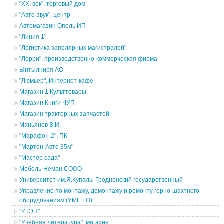
"XXI век", торговый дом
"Авто-звук", центр
Автомагазин Опель ИП
"Линия 1"
"Логистика заполярных магистралей"
"Лорри", производственно-коммерческая фирма
Ынтылниря АО
"Люмьер", Интернет-кафе
Магазин 1 Культтовары
Магазин Книги ЧУП
Магазин тракторных запчастей
Маньянов В.И.
"Марафон-2", ПК
"Мартен-Авто 35м"
"Мастер сада"
Мебель-Неман СООО
Университет им.Я.Купалы Гродненский государственный
Управление по монтажу, демонтажу и ремонту горно-шахтного
оборудованиям (УМГШО)
"УТЭП"
"Учебная литература", магазин