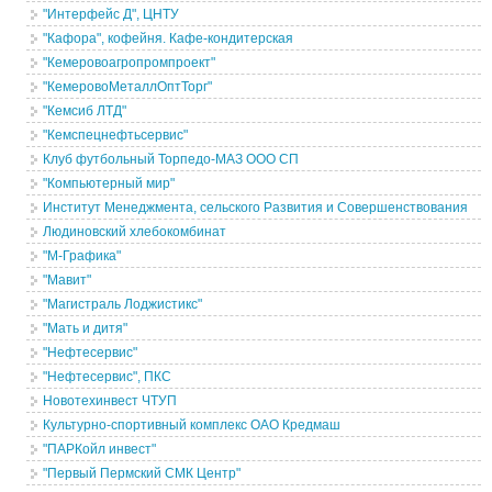
"Интерфейс Д", ЦНТУ
"Кафора", кофейня. Кафе-кондитерская
"Кемеровоагропромпроект"
"КемеровоМеталлОптТорг"
"Кемсиб ЛТД"
"Кемспецнефтьсервис"
Клуб футбольный Торпедо-МАЗ ООО СП
"Компьютерный мир"
Институт Менеджмента, сельского Развития и Совершенствования
Людиновский хлебокомбинат
"М-Графика"
"Мавит"
"Магистраль Лоджистикс"
"Мать и дитя"
"Нефтесервис"
"Нефтесервис", ПКС
Новотехинвест ЧТУП
Культурно-спортивный комплекс ОАО Кредмаш
"ПАРКойл инвест"
"Первый Пермский СМК Центр"