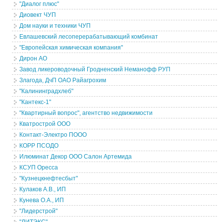
"Диалог плюс"
Диовект ЧУП
Дом науки и техники ЧУП
Евлашевский лесоперерабатывающий комбинат
"Европейская химическая компания"
Дирон АО
Завод ликероводочный Гродненский Неманофф РУП
Злагода, ДчП ОАО Райагрохим
"Калининградхлеб"
"Кантекс-1"
"Квартирный вопрос", агентство недвижимости
Кватрострой ООО
Контакт-Электро ПООО
КОРР ПСОДО
Илюминат Декор ООО Салон Артемида
КСУП Оресса
"Кузнецкнефтесбыт"
Кулаков А.В., ИП
Кунева О.А., ИП
"Лидерстрой"