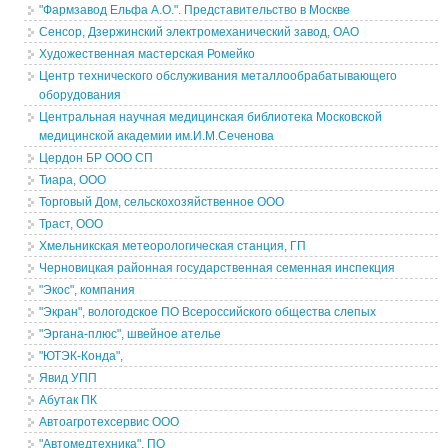
"Фармзавод Ельфа А.О.". Представительство в Москве
Сенсор, Дзержинский электромеханический завод, ОАО
Художественная мастерская Ромейко
Центр технического обслуживания металлообрабатывающего
оборудования
Центральная научная медицинская библиотека Московской
медицинской академии им.И.М.Сеченова
Цердон БР ООО СП
Тиара, ООО
Торговый Дом, сельскохозяйственное ООО
Траст, ООО
Хмельникская метеорологическая станция, ГП
Черновицкая районная государственная семенная инспекция
"Экос", компания
"Экран", вологодское ПО Всероссийского общества слепых
"Эргана-плюс", швейное ателье
"ЮТЭК-Конда",
Явид УПП
Абутак ПК
Автоагротехсервис ООО
"Автомедтехника", ПО