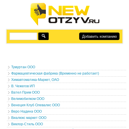
Добавить компанию
Тумуртан ООО
Фармацевтическая фабрика (Временно не работает)
Химавтоматика-Маркет, ОАО
В. Чежегов ИП
Вател Прим ООО
Велимобилком ООО
Венеция Клуб Олевалис ООО
Веро Надина ООО
Виалюкс маркет ООО
Виклор-Стиль ООО