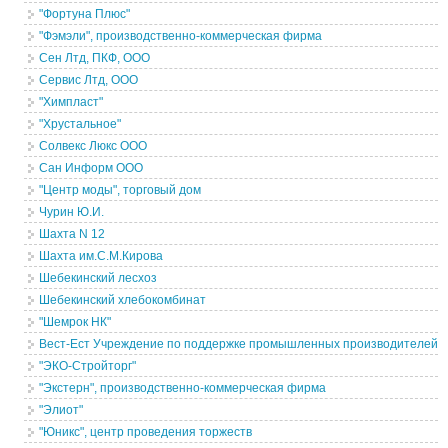
"Фортуна Плюс"
"Фэмэли", производственно-коммерческая фирма
Сен Лтд, ПКФ, ООО
Сервис Лтд, ООО
"Химпласт"
"Хрустальное"
Солвекс Люкс ООО
Сан Информ ООО
"Центр моды", торговый дом
Чурин Ю.И.
Шахта N 12
Шахта им.С.М.Кирова
Шебекинский лесхоз
Шебекинский хлебокомбинат
"Шемрок НК"
Вест-Ест Учреждение по поддержке промышленных производителей
"ЭКО-Стройторг"
"Экстерн", производственно-коммерческая фирма
"Элиот"
"Юникс", центр проведения торжеств