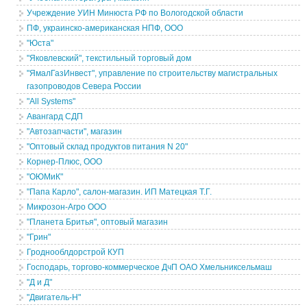
Учреждение УИН Минюста РФ по Вологодской области
ПФ, украинско-американская НПФ, ООО
"Юста"
"Яковлевский", текстильный торговый дом
"ЯмалГазИнвест", управление по строительству магистральных
газопроводов Севера России
"All Systems"
Авангард СДП
"Автозапчасти", магазин
"Оптовый склад продуктов питания N 20"
Корнер-Плюс, ООО
"ОЮМиК"
"Папа Карло", салон-магазин. ИП Матецкая Т.Г.
Микрозон-Агро ООО
"Планета Бритья", оптовый магазин
"Грин"
Гроднооблдорстрой КУП
Господарь, торгово-коммерческое ДчП ОАО Хмельниксельмаш
"Д и Д"
"Двигатель-Н"