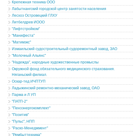
Крепежная техника ООО
Лабытнангский городской центр занятости населения
Лесхоз Островецкий ГЛХУ
Литбелдрев ИООО
"Лифтстройком"
"Манифеста"
"Матимэкс"
Измаильский судостроительный-судоремонтный завод, ЗАО
"Молочный Альянс"
"Надежда", народные художественные промыслы
Окружной фонд обязательного медицинского страхования.
Няганьский филиал.
Оскар-тед ИЧПТУП
Ладыжинский ремонтно-механический завод, ОАО
Парма и Л УП
"ПАТП-2"
"Пензэнергокомплект"
"Позитив"
"Пульс", НПП
"Раско-Менеджмент"
"Рембыттехника"