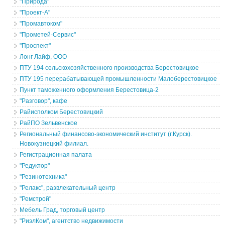
"Природа"
"Проект-А"
"Промавтоком"
"Прометей-Сервис"
"Проспект"
Лонг Лайф, ООО
ПТУ 194 сельскохозяйственного производства Берестовицкое
ПТУ 195 перерабатывающей промышленности Малоберестовицкое
Пункт таможенного оформления Берестовица-2
"Разговор", кафе
Райисполком Берестовицкий
РайПО Зельвенское
Региональный финансово-экономический институт (г.Курск).
Новокузнецкий филиал.
Регистрационная палата
"Редуктор"
"Резинотехника"
"Релакс", развлекательный центр
"Ремстрой"
Мебель Град, торговый центр
"РиэлКом", агентство недвижимости