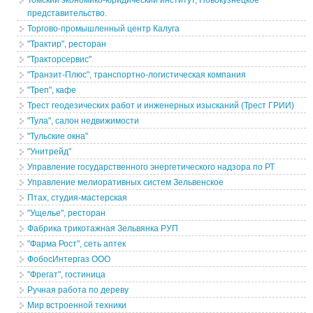
Томский экономико-юридический институт, Новокузнецкое
представительство.
Торгово-промышленный центр Калуга
"Трактир", ресторан
"Тракторсервис"
"Транзит-Плюс", транспортно-логистическая компания
"Треп", кафе
Трест геодезических работ и инженерных изысканий (Трест ГРИИ)
"Тула", салон недвижимости
"Тульские окна"
"Унитрейд"
Управление государственного энергетического надзора по РТ
Управление мелиоративных систем Зельвенское
Птах, студия-мастерская
"Ущелье", ресторан
Фабрика трикотажная Зельвянка РУП
"Фарма Рост", сеть аптек
ФобосИнтергаз ООО
"Фрегат", гостиница
Ручная работа по дереву
Мир встроенной техники