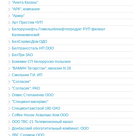
"Анита Казань"
"АРК", компания
"Аркер"
Арт Престиж ЧУП
Белоруснефть-Гомельоблнефтепродукт РУП филиал
Калинковичский
БелСервисДом ОДО
Белтранссталь НП ООО
БелТри ЗАО
Бокемин СП белорусско-польское
"ВАМИН Татарстан", магазин N 26
Смольник Т.И. ИП
"Согласие"
"Согласие", РАО
Олвис Степаненко ООО
"Спецмонтажсервис"
Спецмонтажстрой 180 ОАО
Coffee House Асвалакс-Ком ООО
ООО ТВС-21 Телевизионный канал
Донбасский обогатительный комбинат, ООО
ДВС Сервиче ООО