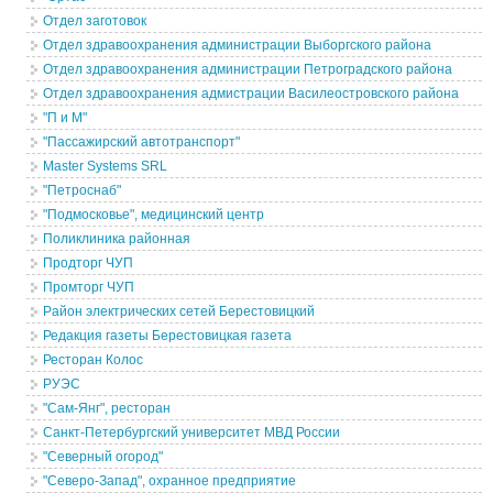
Отдел заготовок
Отдел здравоохранения администрации Выборгского района
Отдел здравоохранения администрации Петроградского района
Отдел здравоохранения адмистрации Василеостровского района
"П и М"
"Пассажирский автотранспорт"
Master Systems SRL
"Петроснаб"
"Подмосковье", медицинский центр
Поликлиника районная
Продторг ЧУП
Промторг ЧУП
Район электрических сетей Берестовицкий
Редакция газеты Берестовицкая газета
Ресторан Колос
РУЭС
"Сам-Янг", ресторан
Санкт-Петербургский университет МВД России
"Северный огород"
"Северо-Запад", охранное предприятие