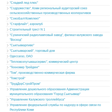
"Сладкий лед плюс"
"Содружество", Коми региональный аудиторский союз
сельскохозяйственных производственных кооперативов
"СоюзБалтКомплект"
"Старфлайт", аэроклуб
Строительный трест N 1
"Сухиничский радиоламповый завод", филиал калужского завода
"Восход"
"Сыктывкарпиво"
"Сыктывкарский", торговый дом
Одессагаз, ОАО
"Тепловозпутьмашсервис", коммерческий центр
"Техномир Трейдинг"
"Том", производственно-коммерческая фирма
"Томстрой"
"ТрудДорСтройПром"
Управление дошкольного образования Администрации
муниципального образования "Город Сыктывкар"
"Управление Калужского троллейбуса"
Управление федеральной службы по надзору в сфере связи по
Республики Коми