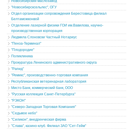
Новосибирский маслозавод
"Новосибирсксельлес", ОГУ
Отдел организации сопровождения Берестовица филиал
Белтаможконвой
Отделение лазерной физики ГОИ им.Вавилова, научно-
производственная корпорация
Людмила Слоновски Частный Нотариус
"Пенза-Терминал"
"Плодородие"
Поликлиника
Прокуратура Ленинского административного округа
"Рапид"
"Ремикс", производственно-торговая компания
Республиканская ветеринарная лаборатория
Мисто Банк, коммерческий банк, ООО
"Русская коллекция Санкт-Петербурга"
"РЭКОН"
"Северо-Западная Торговая Компания"
"Седьмое небо"
"Силикон", внедренческая фирма
"Слава", казино-клуб. Филиал ЗАО "Сет-Гейм"