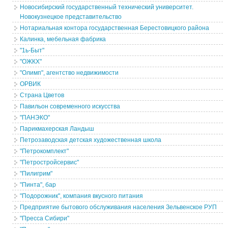
Новосибирский государственный технический университет.
Новокузнецкое представительство
Нотариальная контора государственная Берестовицкого района
Калинка, мебельная фабрика
"1ь-Быт"
"ОЖКХ"
"Олимп", агентство недвижимости
ОРВИК
Страна Цветов
Павильон современного искусства
"ПАНЭКО"
Парикмахерская Ландыш
Петрозаводская детская художественная школа
"Петрокомплект"
"Петростройсервис"
"Пилигрим"
"Пинта", бар
"Подорожник", компания вкусного питания
Предприятие бытового обслуживания населения Зельвенское РУП
"Пресса Сибири"