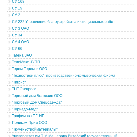
СУ 168
СУ 19
СУ 2
СУ 222 Управление благоустройства и специальных работ
СУ 3 ОАО
СУ 34
СУ 4 ОАО
СУ 66
Тагена ЗАО
ТелеМикс ЧУПП
Терем-Теремок ОДО
"Технострой плюс", производственно-коммерческая фирма
"Тигрис"
ТНТ Экспресс
Торговый дом Белкозин ООО
"Торговый Дом Спецодежда"
"Торнадо-Мед"
Трофимова Т.Г. ИП
Поликом-Прим ООО
"Тюменьстройматериалы"
Университет им.П.М.Машерова Витебский государственный