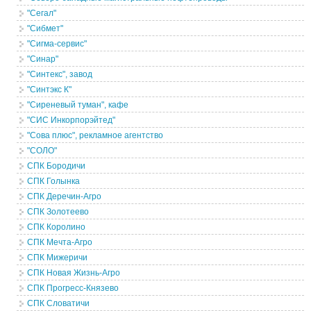
"Сегал"
"Сибмет"
"Сигма-сервис"
"Синар"
"Синтекс", завод
"Синтэкс К"
"Сиреневый туман", кафе
"СИС Инкорпорэйтед"
"Сова плюс", рекламное агентство
"СОЛО"
СПК Бородичи
СПК Голынка
СПК Деречин-Агро
СПК Золотеево
СПК Королино
СПК Мечта-Агро
СПК Мижеричи
СПК Новая Жизнь-Агро
СПК Прогресс-Князево
СПК Словатичи