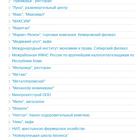
"Лукоморье", ресторан
"Луна", развлекательный центр
"Макс", "Максимал"
"МАКСИМ"
"Маритан"
"Маркет-Регион", торговая компания. Кемеровский филиал
"Медвежий угол", кафе
Международный институт экономики и права. Сибирский филиал.
Межрайонная ИФНС России по крупнейшим налогоплательщикам по
Республике Коми
"Мельница", ресторан
"Метакс"
"Металлпромснаб"
"Механобр инжиниринг"
Минпроектстрой ООО
"Миян", автосалон
"Морион"
"Нептун", банно-оздоровительный комплекс
"Нико", кафе
НИЛ, крестьянско-фермерское хозяйство
"Новокузнецкая школа бизнеса"