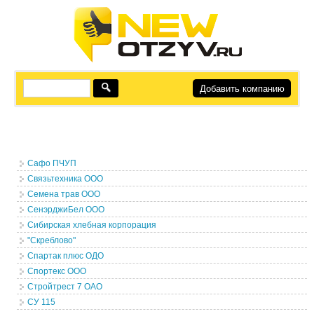
Добавить компанию
Сафо ПЧУП
Связьтехника ООО
Семена трав ООО
СенэрджиБел ООО
Сибирская хлебная корпорация
"Скреблово"
Спартак плюс ОДО
Спортекс ООО
Стройтрест 7 ОАО
СУ 115