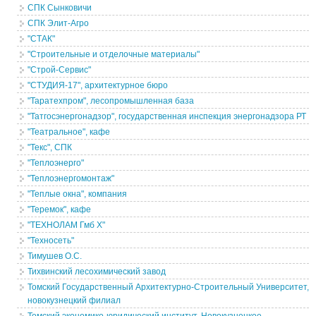
СПК Сынковичи
СПК Элит-Агро
"СТАК"
"Строительные и отделочные материалы"
"Строй-Сервис"
"СТУДИЯ-17", архитектурное бюро
"Таратехпром", лесопромышленная база
"Татгосэнергонадзор", государственная инспекция энергонадзора РТ
"Театральное", кафе
"Текс", СПК
"Теплоэнерго"
"Теплоэнергомонтаж"
"Теплые окна", компания
"Теремок", кафе
"ТЕХНОЛАМ Гмб Х"
"Техносеть"
Тимушев О.С.
Тихвинский лесохимический завод
Томский Государственный Архитектурно-Строительный Университет,
новокузнецкий филиал