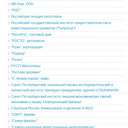
МК Очаг, ООО
"РОС"
Российская гильдия риэлторов
Российский государственный институт градостроительства и
инвестиционного развития ("Гипрогор")
"РоссИта", торговый дом
"РОСТО", автошкола
"Руан", корпорация
"Руданд"
"Русич"
РУСП Массоляны
"Русская деревня"
"С легким паром", кафе
Санкт-Петербургский зональный научно-исследовательский и
проектный институт жилищно-гражданских зданий (СПбЗНИиПИ)
Санкт-Петербургский институт внешнеэкономических связей,
экономики и права. Новокузнецкий филиал
Сбербанк России. Кемеровское отделение N 8615
"СВКТ", фирма
"Север-финанс"
"Северо-западные магистральные нефтепроводы"