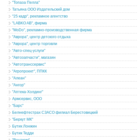
"Топаза Пелла"
Татьяна ООО Издательский дом
"25 кадр", рекламное агентство
"LABKO AB", фирма
"MoDo", рекламно-производственная фирма
"Аврора", центр детского отдыха
"Аврора", центр торговли
"Авто-спец-услуги"
"Автозапчасти", магазин
"Автотранссервис"
"Агропроект", ППКК
"Алеан"
"Ангор"
"Аптека-Холдинг"
Армсервис, ООО
"Барс"
Белнефтестрах СЗАСО филиал Берестовицкий
"Беркут МК"
Бутик Лонжин
Бутик Тедди