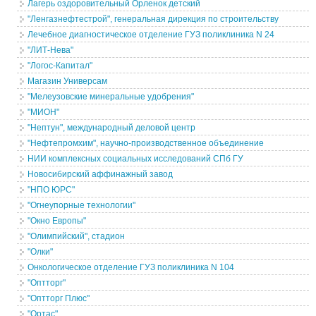
Лагерь оздоровительный Орленок детский
"Ленгазнефтестрой", генеральная дирекция по строительству
Лечебное диагностическое отделение ГУЗ поликлиника N 24
"ЛИТ-Нева"
"Логос-Капитал"
Магазин Универсам
"Мелеузовские минеральные удобрения"
"МИОН"
"Нептун", международный деловой центр
"Нефтепромхим", научно-производственное объединение
НИИ комплексных социальных исследований СПб ГУ
Новосибирский аффинажный завод
"НПО ЮРС"
"Огнеупорные технологии"
"Окно Европы"
"Олимпийский", стадион
"Олки"
Онкологическое отделение ГУЗ поликлиника N 104
"Оптторг"
"Оптторг Плюс"
"Ортас"