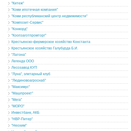
"Китеж"
"Коми ипотечная компания"
"Коми республиканский центр недвижимости"
"Композит-Сервис"
"Конкорд"
"Коопзаготпромторг"
Крестьянско-фермерское хозяйство Константа
Крестьянское хозяйство Галубурда Б.И.
"Латона"
Легенда ООО
Лесозавод КУП
"Луна", элитарный клуб
"Людиновоагроснаб"
"Максимус"
"Машпроект"
"Мега"
"МОРО"
Инвестбанк, АКБ
"НВР-Питер"
"Неохим"