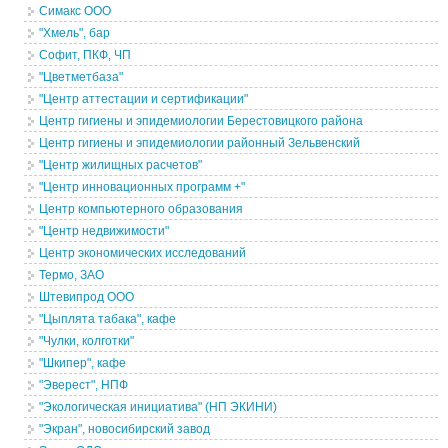
Симакс ООО
"Хмель", бар
Софит, ПКФ, ЧП
"Цветметбаза"
"Центр аттестации и сертификации"
Центр гигиены и эпидемиологии Берестовицкого района
Центр гигиены и эпидемиологии районный Зельвенский
"Центр жилищных расчетов"
"Центр инновационных программ +"
Центр компьютерного образования
"Центр недвижимости"
Центр экономических исследований
Термо, ЗАО
Штевипрод ООО
"Цыплята табака", кафе
"Чулки, колготки"
"Шкипер", кафе
"Эверест", НПФ
"Экологическая инициатива" (НП ЭКИНИ)
"Экран", новосибирский завод