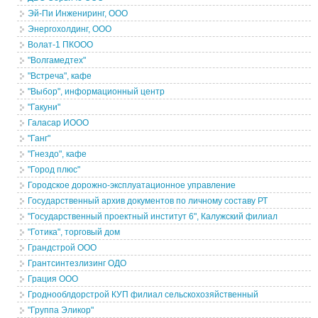
Эй-Пи Инжениринг, ООО
Энергохолдинг, ООО
Волат-1 ПКООО
"Волгамедтех"
"Встреча", кафе
"Выбор", информационный центр
"Гакуни"
Галасар ИООО
"Ганг"
"Гнездо", кафе
"Город плюс"
Городское дорожно-эксплуатационное управление
Государственный архив документов по личному составу РТ
"Государственный проектный институт 6", Калужский филиал
"Готика", торговый дом
Грандстрой ООО
Грантсинтезлизинг ОДО
Грация ООО
Гроднооблдорстрой КУП филиал сельскохозяйственный
"Группа Эликор"