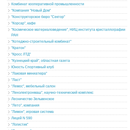
Комбинат кооперативной промышленности
"Компания "Новый Дом"
"Конструкторское бюро "Сектор"
"Корсар", кафе
"Космическое материаловедение", НИЦ института кристаллографии
РАН
"Котеджно-строительный комбинат"
"Кратон"
"Кросс ЛТД"
"Кузнецкий край", областная газета
Юность Спортивный клуб
"Лаковая миниатюра"
"Ласт"
"Лемос", мебельный салон
"Ленэлектронмаш", научно-технический комплекс
Лесничество Зельвенское
"Лето", компания
"Лимон", игровая система
Лицей N 590
"Логистик"