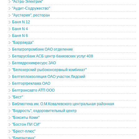
"Астра-Электрик"
"Аудит-Содружество"
"Аустерия", ресторан
Баня N 12
Баня N 4
Баня N 6
"Барракуда"
Белагропромбанк ОАО отделение
Беларусбанк АСБ центр банковских услуг 408
Белгидрохимресурс ЗАО
"Белозерский рыбоконсервный комбинат"
Белтеплоизоляция ОАО участок Лидский
Белторгреклама ОАО
Белтрансавто АТП ООО
"Бест"
Библиотека им. О.М.Ковалевского центральная районная
"Бодрость", оздоровительный центр
"Бокситы Коми"
"Бостон ПИ СИ"
"Брест-плюс"
"Бригантина"