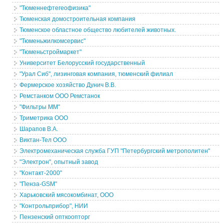
"Тюменнефтегеофизика"
Тюменская домостроительная компания
Тюменское областное общество любителей животных.
"Тюменьжилкомсервис"
"Тюменьстроймаркет"
Университет Белорусский государственный
"Урал Сиб", лизинговая компания, тюменский филиал
Фермерское хозяйство Дунич В.В.
Ремстанком ООО Ремстанок
"Фильтры ММ"
Триметрика ООО
Шарапов В.А.
Виктан-Тел ООО
Электромеханическая служба ГУП "Петербургский метрополитен"
"Электрон", опытный завод
"Контакт-2000"
"Пенза-GSM"
Харьковский мясокомбинат, ООО
"Контрольприбор", НИИ
Пензенский опткоопторг