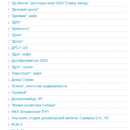
"Да Винчи", ресторан-клуб ООО "Север-Запад"
"Деловой центр"
"Джимми", кафе
"ДИА"
"Домосеть"
"Дона"
"Доско"
ДРСУ 118
"Друг", кафе
Дуолфромметал ООО
"Дуэт", салон
"Евроспорт", кафе
Декор Сервис
"Елена", агентство недвижимости
"Ерофей"
Днепрохимбуд, ЧП
"Живая косметика Сибири"
ЖКХ Зельвенское РУП
Эльтанин, студия дизайнерской мебели, Самарец О.А., ЧП
ЖЭК-5