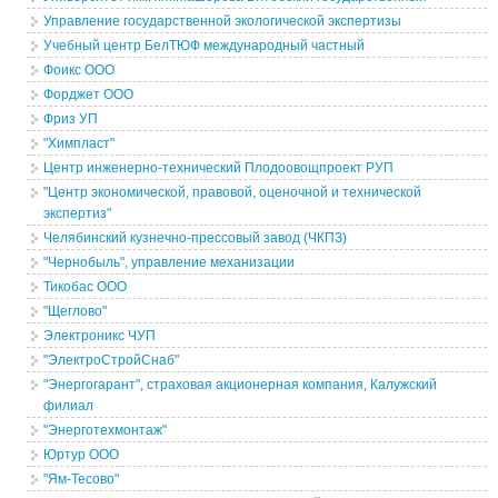
Управление государственной экологической экспертизы
Учебный центр БелТЮФ международный частный
Фоикс ООО
Форджет ООО
Фриз УП
"Химпласт"
Центр инженерно-технический Плодоовощпроект РУП
"Центр экономической, правовой, оценочной и технической
экспертиз"
Челябинский кузнечно-прессовый завод (ЧКПЗ)
"Чернобыль", управление механизации
Тикобас ООО
"Щеглово"
Электроникс ЧУП
"ЭлектроСтройСнаб"
"Энергогарант", страховая акционерная компания, Калужский
филиал
"Энерготехмонтаж"
Юртур ООО
"Ям-Тесово"