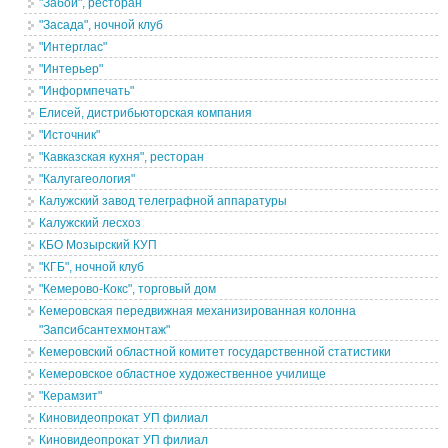
"Забой", ресторан
"Засада", ночной клуб
"Интерглас"
"Интерьер"
"Информпечать"
Елисей, дистрибьюторская компания
"Источник"
"Кавказская кухня", ресторан
"Калугагеология"
Калужский завод телеграфной аппаратуры
Калужский лесхоз
КБО Мозырский КУП
"КГБ", ночной клуб
"Кемерово-Кокс", торговый дом
Кемеровская передвижная механизированная колонна
"Запсибсантехмонтаж"
Кемеровский областной комитет государственной статистики
Кемеровское областное художественное училище
"Керамзит"
Киновидеопрокат УП филиал
Киновидеопрокат УП филиал