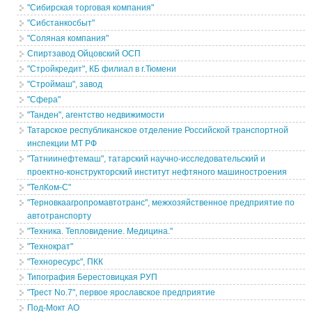
"Сибирская торговая компания"
"Сибстанкосбыт"
"Соляная компания"
Спиртзавод Ойцовский ОСП
"Стройкредит", КБ филиал в г.Тюмени
"Строймаш", завод
"Сфера"
"Танден", агентство недвижимости
Татарское республиканское отделение Российской транспортной
инспекции МТ РФ
"Татниинефтемаш", татарский научно-исследовательский и
проектно-конструкторский институт нефтяного машиностроения
"ТелКом-С"
"Терновкаагропромавтотранс", межхозяйственное предприятие по
автотранспорту
"Техника. Тепловидение. Медицина."
"Технократ"
"Техноресурс", ПКК
Типография Берестовицкая РУП
"Трест No.7", первое ярославское предприятие
Под-Мокт АО