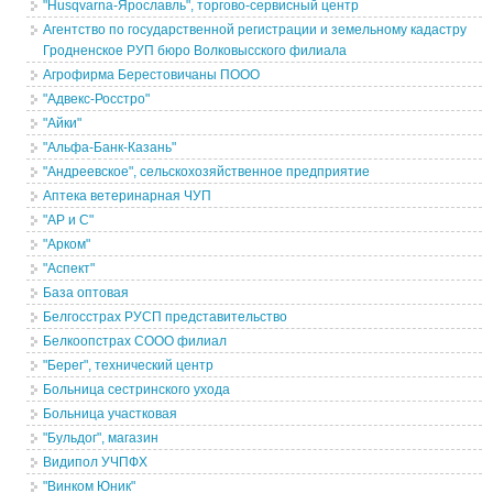
"Husqvarna-Ярославль", торгово-сервисный центр
Агентство по государственной регистрации и земельному кадастру
Гродненское РУП бюро Волковысского филиала
Агрофирма Берестовичаны ПООО
"Адвекс-Росстро"
"Айки"
"Альфа-Банк-Казань"
"Андреевское", сельскохозяйственное предприятие
Аптека ветеринарная ЧУП
"АР и С"
"Арком"
"Аспект"
База оптовая
Белгосстрах РУСП представительство
Белкоопстрах СООО филиал
"Берег", технический центр
Больница сестринского ухода
Больница участковая
"Бульдог", магазин
Видипол УЧПФХ
"Винком Юник"