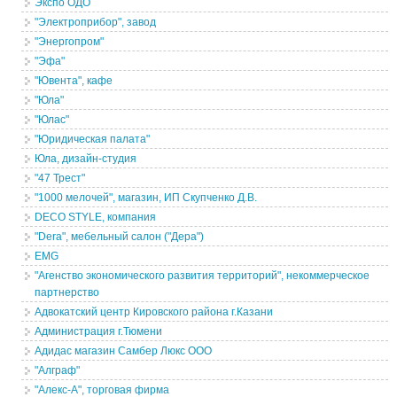
Экспо ОДО
"Электроприбор", завод
"Энергопром"
"Эфа"
"Ювента", кафе
"Юла"
"Юлас"
"Юридическая палата"
Юла, дизайн-студия
"47 Трест"
"1000 мелочей", магазин, ИП Скупченко Д.В.
DECO STYLE, компания
"Dera", мебельный салон ("Дера")
EMG
"Агенство экономического развития территорий", некоммерческое
партнерство
Адвокатский центр Кировского района г.Казани
Администрация г.Тюмени
Адидас магазин Самбер Люкс ООО
"Алграф"
"Алекс-А", торговая фирма