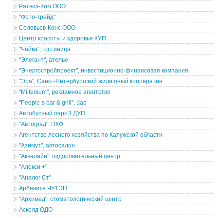
Ратвиз-Ком ООО
"Фото-трейд"
Соловьев-Конс ООО
Центр красоты и здоровья КУП
"Чайка", гостиница
"Элегант", ателье
"Энергостройпроект", инвестиционно-финансовая компания
"Эра", Санкт-Петербургский жилищный кооператив
"Millenium", рекламное агентство
"People`s bar & grill", бар
Автобусный парк 3 ДУП
"Автоград", ПКФ
Агентство лесного хозяйства по Калужской области
"Азимут", автосалон
"Аквалайн", оздоровительный центр
"Алекси +"
"Аналог Ст"
Арбавите ЧУТЭП
"Архимед", стоматологический центр
Асколд ОДО