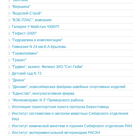
"Вентком"
"Вершина"
"Водолей-Строй"
"ВЭБ ПЛАС", компания
Галерея У Майстра ЧХВУП
"Гефест-2000"
"Гидравлика и комплектация"
Гимназия N 24 им.И.А.Крылова
"Горжилобмен"
"Гранит"
"Гудвин", казино. Филиал ЗАО "Сет-Гейм"
Детский сад N 72
"Диана"
"Динамо", новосибирская фабрика швейных спортивных изделий
"Единство", консультативная фирма
"Жилкомсервис N 3" Приморского района
Инспекция транспортная пункта пропуска Берестовица
Институт систематики и экологии животных Сибирского отделения
РАН
Институт химической кинетики и горения Сибирского отделения РАН
Институт экспериментальной ветеринарии РАСХН