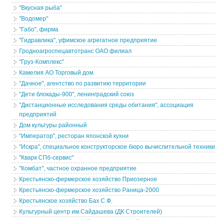
"Вкусная рыба"
"Водомер"
"Габо", фирма
"Гидравлика", уфимское агрегатное предприятие
Гродноагроспецавтотранс ОАО филиал
"Груз-Комплекс"
Камелия АО Торговый дом
"Дачное", агентство по развитию территории
"Дети блокады-900", ленинградский союз
"Дистанционные исследования среды обитания", ассоциация
предприятий
Дом культуры районный
"Император", ресторан японской кухни
"Искра", специальное конструкторское бюро вычислительной техники
"Кварк СПб-сервис"
"Комбат", частное охранное предприятие
Крестьянско-фермерское хозяйство Приозерное
Крестьянско-фермерское хозяйство Раница-2000
Крестьянское хозяйство Бах С.Ф.
Культурный центр им.Сайдашева (ДК Строителей)