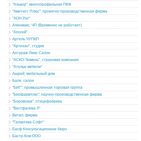
"Алькор", многопрофильная ПКФ
"Аметист Плюс", проектно-производственная фирма
"АОН Рус"
Аленмакс, ЧП (Временно не работает)
"Апогей"
Артель ЧУПКП
"Артизан", студия
Антураж-Люкс Салон
"АСКО-Тюмень", страховая компания
"Ателье мебели"
Ашрей, мебельный дом
Бали, салон
"БИГ", промышленная торговая группа
"Биофармтокс", научно-производственная фирма
"Боровская", птицефабрика
"Вестфалика Л"
Витил, фирма
"Галактика-Софт"
Басф Консультационное бюро
Бастр-Ком ООО