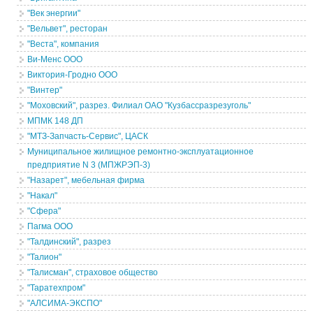
"Век энергии"
"Вельвет", ресторан
"Веста", компания
Ви-Менс ООО
Виктория-Гродно ООО
"Винтер"
"Моховский", разрез. Филиал ОАО "Кузбассразрезуголь"
МПМК 148 ДП
"МТЗ-Запчасть-Сервис", ЦАСК
Муниципальное жилищное ремонтно-эксплуатационное
предприятие N 3 (МПЖРЭП-3)
"Назарет", мебельная фирма
"Накал"
"Сфера"
Пагма ООО
"Талдинский", разрез
"Талион"
"Талисман", страховое общество
"Таратехпром"
"АЛСИМА-ЭКСПО"