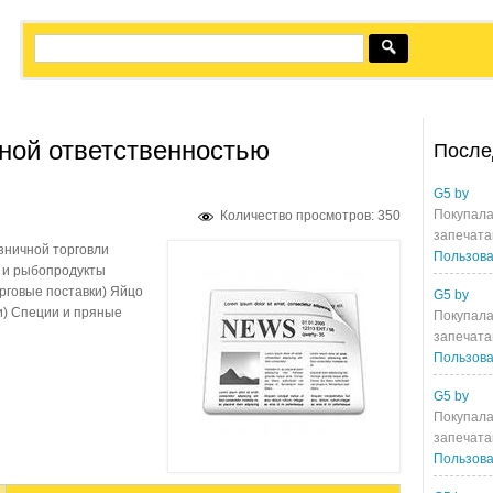
ной ответственностью
После
G5 by
Покупала
Количество просмотров: 350
запечата
зничной торговли
Пользова
 и рыбопродукты
рговые поставки) Яйцо
G5 by
и) Специи и пряные
Покупала
запечата
Пользова
G5 by
Покупала
запечата
Пользова