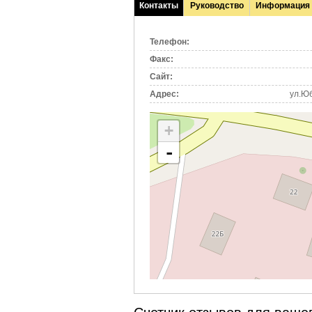
Контакты
Руководство
Информация
(активная
вкладка)
Телефон:
Факс:
Сайт:
Адрес:
ул.Юб
+
-