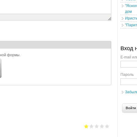
"Ясног
дом
Ирист
"Парит
Вход 
ьной формы.
E-mail ил
Пароль
Забыл