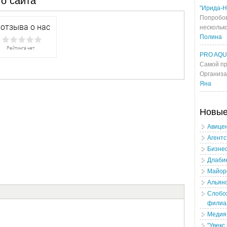
о сайта
"Ирида-Н
Попробов
несколько
Полина
PRO AQ
Самой пр
Организа
Яна
Новы
Авице
Агентс
Бизнес
Длабик
Майоро
Альянс
Слобож
филиа
Медия
"Увекс