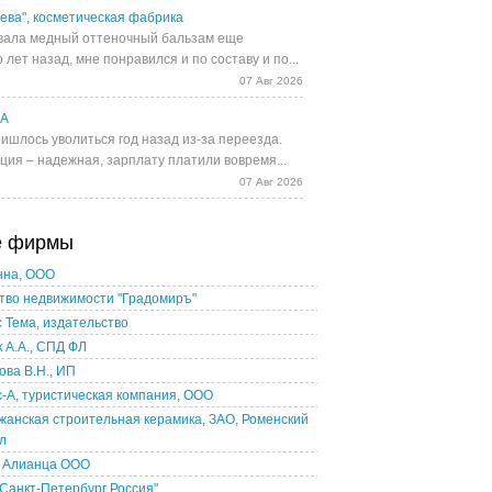
ева", косметическая фабрика
ала медный оттеночный бальзам еще
 лет назад, мне понравился и по составу и по...
07 Авг 2026
UA
ишлось уволиться год назад из-за переезда.
ция – надежная, зарплату платили вовремя...
07 Авг 2026
е фирмы
нна, ООО
тво недвижимости "Градомиръ"
 Тема, издательство
 А.А., СПД ФЛ
ва В.Н., ИП
-А, туристическая компания, ООО
анская строительная керамика, ЗАО, Роменский
л
 Алианца ООО
 Санкт-Петербург Россия"