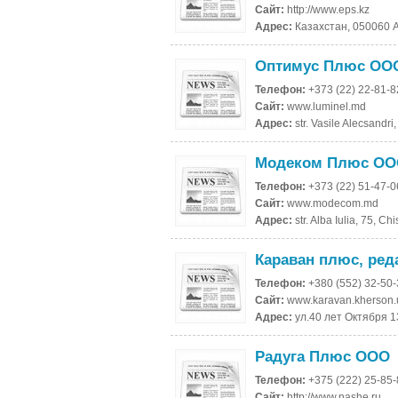
Сайт:
http://www.eps.kz
Адрес:
Казахстан, 050060 
Оптимус Плюс ОО
Телефон:
+373 (22) 22-81-8
Сайт:
www.luminel.md
Адрес:
str. Vasile Alecsandr
Модеком Плюс О
Телефон:
+373 (22) 51-47-0
Сайт:
www.modecom.md
Адрес:
str. Alba Iulia, 75, 
Караван плюс, ред
Телефон:
+380 (552) 32-50
Сайт:
www.karavan.kherson.
Адрес:
ул.40 лет Октября 1
Радуга Плюс ООО
Телефон:
+375 (222) 25-85
Сайт:
http://www.nashe.ru