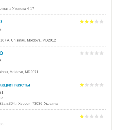
Алматы Утепова 4-17
О
2
i, 107 A, Chisinau, Moldova, MD2012
ОО
6
Chisinau, Moldova, MD2071
акция газеты
-31
ua
32а к.304, г.Херсон, 73036, Украина
-86