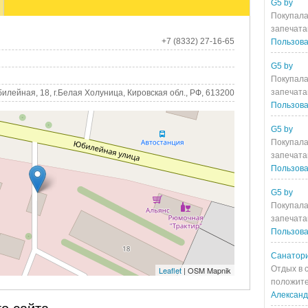
G5 by
Покупала
запечата
+7 (8332) 27-16-65
Пользова
G5 by
Покупала
запечата
илейная, 18, г.Белая Холуница, Кировская обл., РФ, 613200
Пользова
G5 by
Покупала
запечата
Пользова
G5 by
Покупала
запечата
Пользова
Санатори
Отдых в 
Leaflet
| OSM Mapnik
положите
Алексан