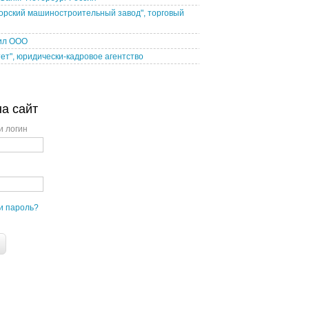
орский машиностроительный завод", торговый
ил ООО
ет", юридически-кадровое агентство
на сайт
и логин
и пароль?