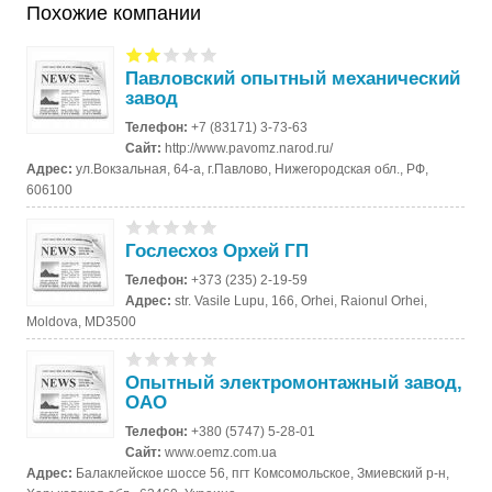
Похожие компании
Павловский опытный механический
завод
Телефон:
+7 (83171) 3-73-63
Сайт:
http://www.pavomz.narod.ru/
Адрес:
ул.Вокзальная, 64-а, г.Павлово, Нижегородская обл., РФ,
606100
Гослесхоз Орхей ГП
Телефон:
+373 (235) 2-19-59
Адрес:
str. Vasile Lupu, 166, Orhei, Raionul Orhei,
Moldova, MD3500
Опытный электромонтажный завод,
ОАО
Телефон:
+380 (5747) 5-28-01
Сайт:
www.oemz.com.ua
Адрес:
Балаклейское шоссе 56, пгт Комсомольское, Змиевский р-н,