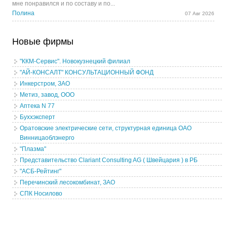
мне понравился и по составу и по...
Полина
07 Авг 2026
Новые фирмы
"ККМ-Сервис". Новокузнецкий филиал
"АЙ-КОНСАЛТ" КОНСУЛЬТАЦИОННЫЙ ФОНД
Инкерстром, ЗАО
Метиз, завод, ООО
Аптека N 77
Буххэксперт
Оратовские электрические сети, структурная единица ОАО
Винницаоблэнерго
"Плазма"
Представительство Clariant Consulting AG ( Швейцария ) в РБ
"АСБ-Рейтинг"
Перечинский лесокомбинат, ЗАО
СПК Носилово