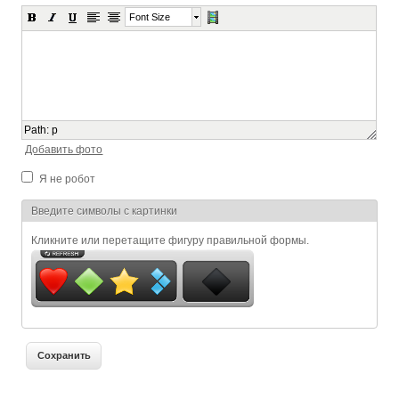
Font Size
Path
:
p
Добавить фото
Я не робот
Я спамер
Введите символы с картинки
Кликните или перетащите фигуру правильной формы.