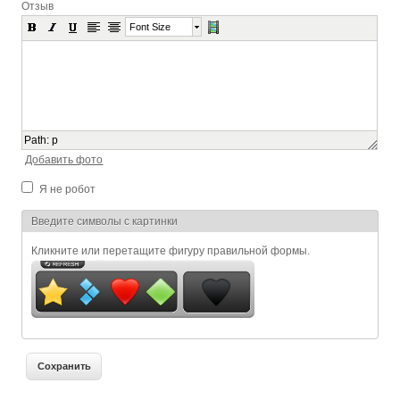
Отзыв
Font Size
Path
:
p
Добавить фото
Я не робот
Я спамер
Введите символы с картинки
Кликните или перетащите фигуру правильной формы.