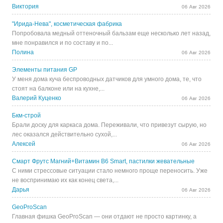
Виктория
06 Авг 2026
"Ирида-Нева", косметическая фабрика
Попробовала медный оттеночный бальзам еще несколько лет назад,
мне понравился и по составу и по...
Полина
06 Авг 2026
Элементы питания GP
У меня дома куча беспроводных датчиков для умного дома, те, что
стоят на балконе или на кухне,...
Валерий Куценко
06 Авг 2026
Бкм-строй
Брали доску для каркаса дома. Переживали, что привезут сырую, но
лес оказался действительно сухой,...
Алексей
06 Авг 2026
Смарт Фрутс Магний+Витамин В6 Smart, пастилки жевательные
С ними стрессовые ситуации стало немного проще переносить. Уже
не воспринимаю их как конец света,...
Дарья
06 Авг 2026
GeoProScan
Главная фишка GeoProScan — они отдают не просто картинку, а