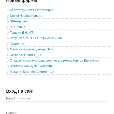
Новые фирмы
Белохолуницкая автостанция
Dovlet Notariat Kontoru
"ЛВ-Агротех"
"П-Сервис"
Тришин Д.Н. ИП
Золушка Якоб ООО Сеть магазинов
"Олимпия"
Магазин модной одежды Sela
Экспресс Принт ОДО
Отделение патологоанатомическое межрайонное Вилейское
"Римские каникулы", кофейня
Магазин Букинист фирменный
Вход на сайт
E-mail или логин
Пароль