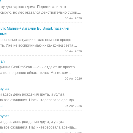
й
ску для каркаса дома. Переживали, что
сырую, но лес оказался действительно сухой,...
06 Авг 2026
утс Магний+Витамин В6 Smart, пастилки
ьные
трессовые ситуации стало немного проще
ь. Уже не воспринимаю их как конец света,...
06 Авг 2026
can
фишка GeoProScan — они отдают не просто
 а полноценное облако точек. Мы можем...
06 Авг 2026
руса»
 здесь день рождения друга, и услуга
а все ожидания. Нас интересовала аренда...
ав
05 Авг 2026
руса»
 здесь день рождения друга, и услуга
а все ожидания. Нас интересовала аренда...