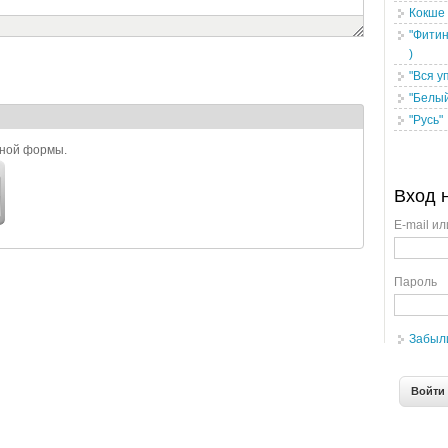
Кокше
"Фитин
)
"Вся у
"Белый
"Русь"
ьной формы.
Вход 
E-mail ил
Пароль
Забыл