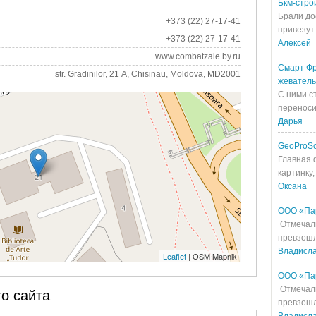
Бкм-стро
Брали до
+373 (22) 27-17-41
привезут 
+373 (22) 27-17-41
Алексей
www.combatzale.by.ru
Смарт Фр
str. Gradinilor, 21 A, Chisinau, Moldova, MD2001
жевател
С ними с
переносит
Дарья
GeoProS
Главная 
картинку,
Оксана
ООО «Па
Отмечали
превзошл
Владисл
Leaflet
| OSM Mapnik
ООО «Па
Отмечали
о сайта
превзошл