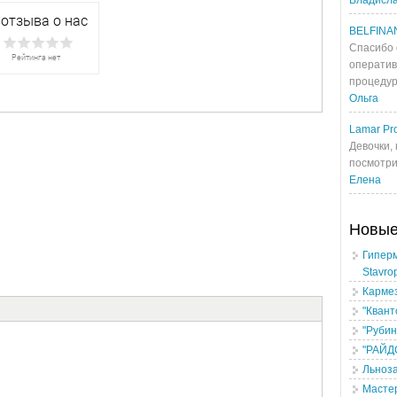
Владисл
BELFINA
Спасибо 
оператив
процедур
Ольга
Lamar Pro
Девочки, 
посмотрит
Елена
Новы
Гипер
Stavro
Карме
"Квант
"Рубин
"РАЙД
Льноз
Масте