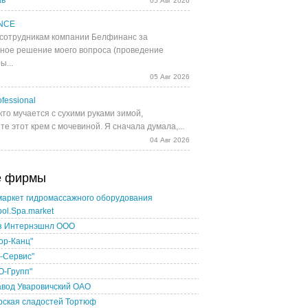
ав
05 Авг 2026
NCE
сотрудникам компании Белфинанс за
ное решение моего вопроса (проведение
ы...
05 Авг 2026
fessional
кто мучается с сухими руками зимой,
е этот крем с мочевиной. Я сначала думала,...
04 Авг 2026
е фирмы
маркет гидромассажного оборудования
pol.Spa.market
з Интернэшнл ООО
ор-Канц"
-Сервис"
О-Групп"
авод Уваровичский ОАО
рская сладостей Тортюф