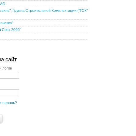
 АО
гвиль", Группа Строительной Комплектации ("ГСК"
паковка"
 Свет 2000"
на сайт
и логин
и пароль?