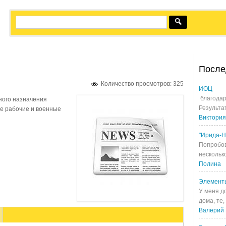
После
Количество просмотров: 325
ИОЦ
благодар
ного назначения
Результа
е рабочие и военные
Виктория
"Ирида-Н
Попробов
несколько
Полина
Элемент
У меня д
дома, те,
Валерий 