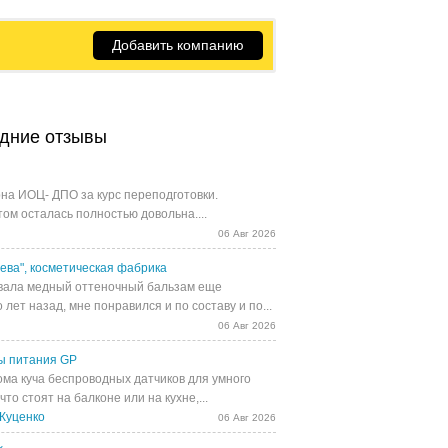
Добавить компанию
дние отзывы
на ИОЦ- ДПО за курс переподготовки.
том осталась полностью довольна....
06 Авг 2026
ева", косметическая фабрика
ала медный оттеночный бальзам еще
 лет назад, мне понравился и по составу и по...
06 Авг 2026
ы питания GP
ома куча беспроводных датчиков для умного
 что стоят на балконе или на кухне,...
Куценко
06 Авг 2026