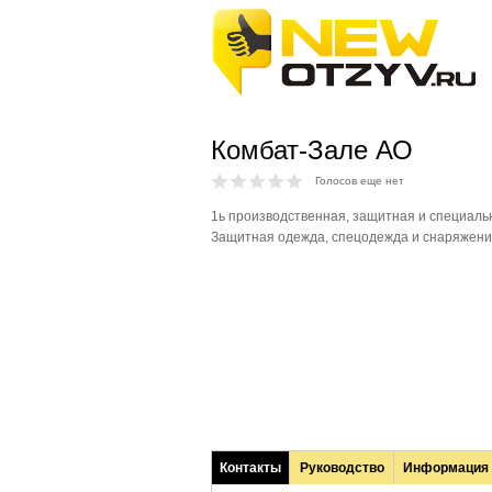
Комбат-Зале АО
Голосов еще нет
1ь производственная, защитная и специаль
Защитная одежда, спецодежда и снаряжени
Контакты
Руководство
Информация
(активная