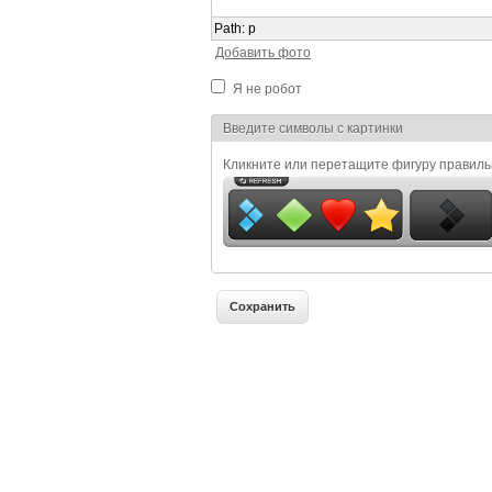
Path
:
p
Добавить фото
Я не робот
Я спамер
Введите символы с картинки
Кликните или перетащите фигуру правил