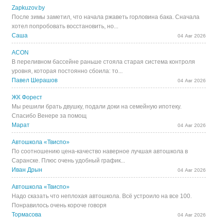
Zapkuzov.by
После зимы заметил, что начала ржаветь горловина бака. Сначала
хотел попробовать восстановить, но...
Саша
04 Авг 2026
ACON
В переливном бассейне раньше стояла старая система контроля
уровня, которая постоянно сбоила: то...
Павел Шерашов
04 Авг 2026
ЖК Форест
Мы решили брать двушку, подали доки на семейную ипотеку.
Спасибо Венере за помощ
Марат
04 Авг 2026
Автошкола «Твиспо»
По соотношению цена-качество наверное лучшая автошкола в
Саранске. Плюс очень удобный график...
Иван Дрын
04 Авг 2026
Автошкола «Твиспо»
Надо сказать что неплохая автошкола. Всё устроило на все 100.
Понравилось очень короче говоря
Тормасова
04 Авг 2026