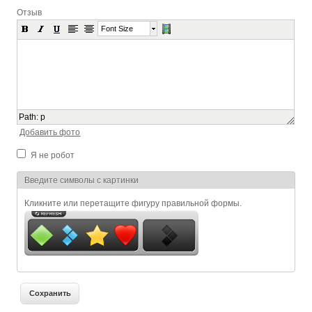
Отзыв
Font Size
Path
:
p
Добавить фото
Я не робот
Я спамер
Введите символы с картинки
Кликните или перетащите фигуру правильной формы.