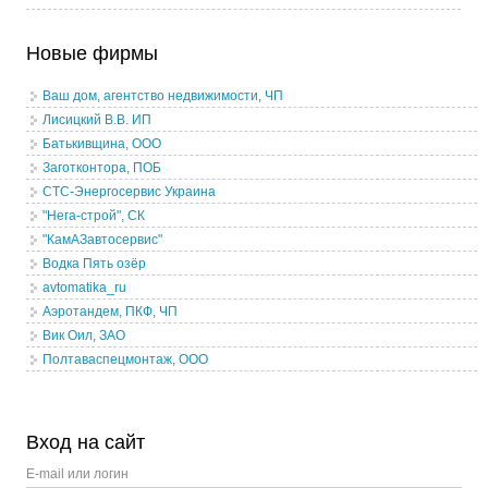
Новые фирмы
Ваш дом, агентство недвижимости, ЧП
Лисицкий В.В. ИП
Батькивщина, ООО
Заготконтора, ПОБ
СТС-Энергосервис Украина
"Нега-строй", СК
"КамАЗавтосервис"
Водка Пять озёр
avtomatika_ru
Аэротандем, ПКФ, ЧП
Вик Оил, ЗАО
Полтаваспецмонтаж, ООО
Вход на сайт
E-mail или логин