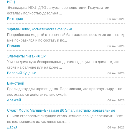
ИОЦ
благодарна ИОЦ- ДПО за курс переподготовки. Результатом
осталась полностью довольна....
Виктория
06 Авг 2026
"Ирида-Нева", косметическая фабрика
Попробовала медный оттеночный бальзам еще несколько лет назад,
мне понравился и по составу и по...
Полина
06 Авг 2026
Элементы питания GP
У меня дома куча беспроводных датчиков для умного дома, те, что
стоят на балконе или на кухне,...
Валерий Куценко
06 Авг 2026
Бкм-строй
Брали доску для каркаса дома. Переживали, что привезут сырую, но
лес оказался действительно сухой,...
Алексей
06 Авг 2026
Смарт Фрутс Магний+Витамин В6 Smart, пастилки жевательные
С ними стрессовые ситуации стало немного проще переносить. Уже
не воспринимаю их как конец света,...
Дарья
06 Авг 2026