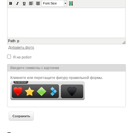
Font Size
Path
:
p
Добавить фото
Я не робот
Я спамер
Введите символы с картинки
Кликните или перетащите фигуру правильной формы.