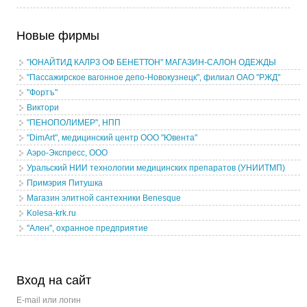
Новые фирмы
"ЮНАЙТИД КАЛРЗ ОФ БЕНЕТТОН" МАГАЗИН-САЛОН ОДЕЖДЫ
"Пассажирское вагонное депо-Новокузнецк", филиал ОАО "РЖД"
"Фортъ"
Виктори
"ПЕНОПОЛИМЕР", НПП
"DimArt", медицинский центр ООО "Ювента"
Аэро-Экспресс, ООО
Уральский НИИ технологии медицинских препаратов (УНИИТМП)
Примэрия Питушка
Магазин элитной сантехники Benesque
Kolesa-krk.ru
"Ален", охранное предприятие
Вход на сайт
E-mail или логин