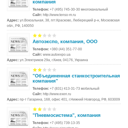
компания
Телефон:
+7 (495) 745-30-30 многоканальный
Сайт:
http://www.tenso-m.ru
Адрес:
ул.Вокзальная, 38, пгт.Красково, Люберецкий р-н, Московская
обл., РФ, 140050
Автоэкспо, компания, ООО
Телефон:
+380 (44) 351-77-00
Сайт:
www.autoexpo.ua
Адрес:
ул.Электриков 29а, г.Киев, 04176, Украина
"Объединенная станкостроительная
компания"
Телефон:
+7 (831) 413-31-73 мобильный
Сайт:
http://www.exen.ru
Адрес:
пр-т Гагарина, 168, офис 401, г.Нижний Новгород, РФ, 603009
"Пневмосистема", компания
Телефон:
+7 (495) 739-13-35