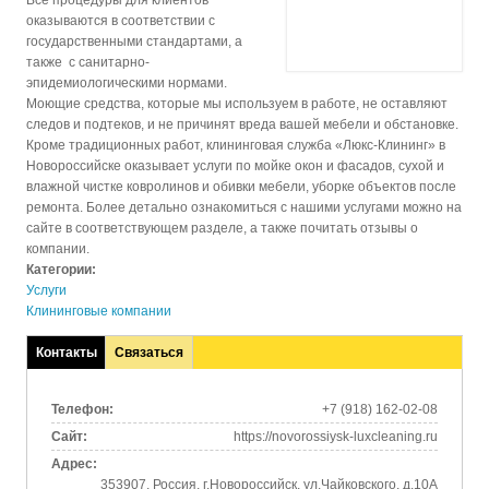
Все процедуры для клиентов
оказываются в соответствии с
государственными стандартами, а
также с санитарно-
эпидемиологическими нормами.
Моющие средства, которые мы используем в работе, не оставляют
следов и подтеков, и не причинят вреда вашей мебели и обстановке.
Кроме традиционных работ, клининговая служба «Люкс-Клининг» в
Новороссийске оказывает услуги по мойке окон и фасадов, сухой и
влажной чистке ковролинов и обивки мебели, уборке объектов после
ремонта. Более детально ознакомиться с нашими услугами можно на
сайте в соответствующем разделе, а также почитать отзывы о
компании.
Категории:
Услуги
Клининговые компании
Контакты
Связаться
(активная
вкладка)
Телефон:
+7 (918) 162-02-08
Сайт:
https://novorossiysk-luxcleaning.ru
Адрес:
353907, Россия, г.Новороссийск, ул.Чайковского, д.10А