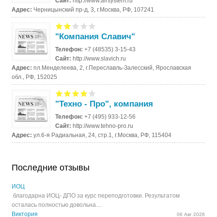
Сайт:
http://www.airsystem.ru
Адрес:
Черницынский пр-д, 3, г.Москва, РФ, 107241
"Компания Славич"
Телефон:
+7 (48535) 3-15-43
Сайт:
http://www.slavich.ru
Адрес:
пл.Менделеева, 2, г.Переславль-Залесский, Ярославская
обл., РФ, 152025
"Техно - Про", компания
Телефон:
+7 (495) 933-12-56
Сайт:
http://www.tehno-pro.ru
Адрес:
ул.6-я Радиальная, 24, стр.1, г.Москва, РФ, 115404
Последние отзывы
ИОЦ
благодарна ИОЦ- ДПО за курс переподготовки. Результатом
осталась полностью довольна....
Виктория
06 Авг 2026