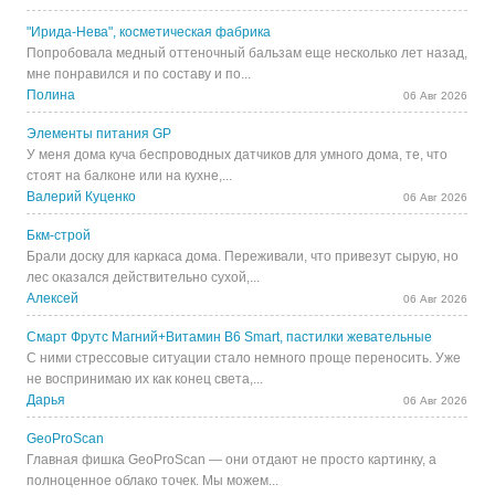
"Ирида-Нева", косметическая фабрика
Попробовала медный оттеночный бальзам еще несколько лет назад,
мне понравился и по составу и по...
Полина
06 Авг 2026
Элементы питания GP
У меня дома куча беспроводных датчиков для умного дома, те, что
стоят на балконе или на кухне,...
Валерий Куценко
06 Авг 2026
Бкм-строй
Брали доску для каркаса дома. Переживали, что привезут сырую, но
лес оказался действительно сухой,...
Алексей
06 Авг 2026
Смарт Фрутс Магний+Витамин В6 Smart, пастилки жевательные
С ними стрессовые ситуации стало немного проще переносить. Уже
не воспринимаю их как конец света,...
Дарья
06 Авг 2026
GeoProScan
Главная фишка GeoProScan — они отдают не просто картинку, а
полноценное облако точек. Мы можем...