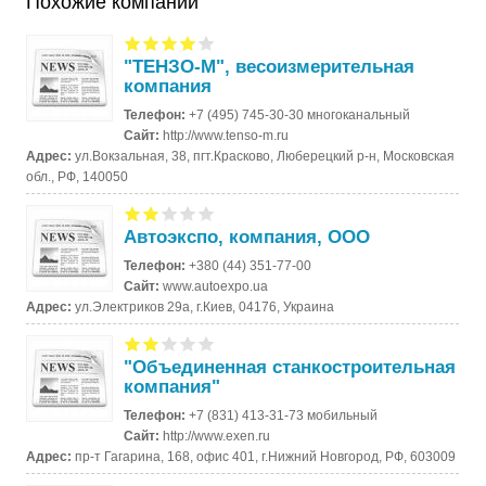
Похожие компании
"ТЕНЗО-М", весоизмерительная
компания
Телефон:
+7 (495) 745-30-30 многоканальный
Сайт:
http://www.tenso-m.ru
Адрес:
ул.Вокзальная, 38, пгт.Красково, Люберецкий р-н, Московская
обл., РФ, 140050
Автоэкспо, компания, ООО
Телефон:
+380 (44) 351-77-00
Сайт:
www.autoexpo.ua
Адрес:
ул.Электриков 29а, г.Киев, 04176, Украина
"Объединенная станкостроительная
компания"
Телефон:
+7 (831) 413-31-73 мобильный
Сайт:
http://www.exen.ru
Адрес:
пр-т Гагарина, 168, офис 401, г.Нижний Новгород, РФ, 603009