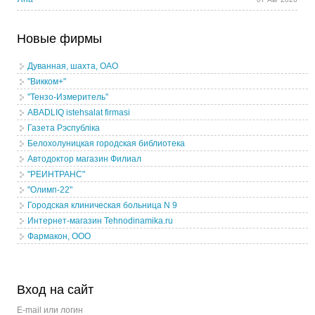
Новые фирмы
Дуванная, шахта, ОАО
"Викком+"
"Тензо-Измеритель"
ABADLIQ istehsalat firmasi
Газета Рэспублiка
Белохолуницкая городская библиотека
Автодоктор магазин Филиал
"РЕИНТРАНС"
"Олимп-22"
Городская клиническая больница N 9
Интернет-магазин Tehnodinamika.ru
Фармакон, ООО
Вход на сайт
E-mail или логин