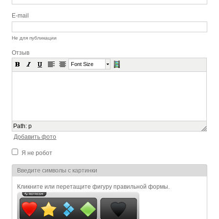
E-mail
Не для публикации
Отзыв
Font Size
Path
:
p
Добавить фото
Я не робот
Я спамер
Введите символы с картинки
Кликните или перетащите фигуру правильной формы.