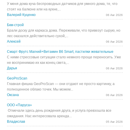
У меня дома куча беспроводных датчиков для умного дома, те, что
стоят на балконе или на кухне,...
Валерий Куценко
06 Авг 2026
Бкм-строй
Брали доску для каркаса дома. Переживали, что привезут сырую, но
лес оказался действительно сухой,...
Алексей
06 Авг 2026
Смарт Фрутс Магний+Витамин В6 Smart, пастилки жевательные
С ними стрессовые ситуации стало немного проще переносить. Уже
не воспринимаю их как конец света,...
Дарья
06 Авг 2026
GeoProScan
Главная фишка GeoProScan — они отдают не просто картинку, а
полноценное облако точек. Мы можем...
Оксана
06 Авг 2026
ООО «Паруса»
Отмечали здесь день рождения друга, и услуга превзошла все
ожидания. Нас интересовала аренда...
Владислав
05 Авг 2026