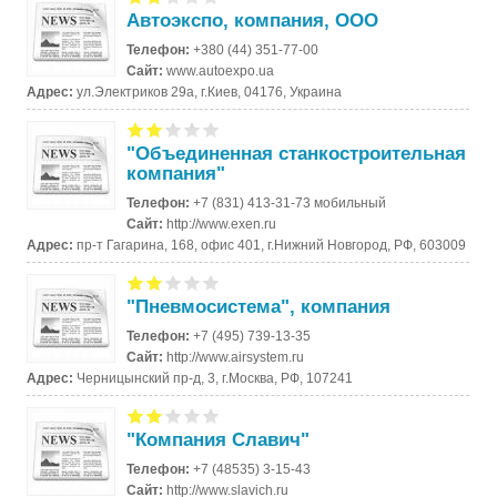
Автоэкспо, компания, ООО
Телефон:
+380 (44) 351-77-00
Сайт:
www.autoexpo.ua
Адрес:
ул.Электриков 29а, г.Киев, 04176, Украина
"Объединенная станкостроительная
компания"
Телефон:
+7 (831) 413-31-73 мобильный
Сайт:
http://www.exen.ru
Адрес:
пр-т Гагарина, 168, офис 401, г.Нижний Новгород, РФ, 603009
"Пневмосистема", компания
Телефон:
+7 (495) 739-13-35
Сайт:
http://www.airsystem.ru
Адрес:
Черницынский пр-д, 3, г.Москва, РФ, 107241
"Компания Славич"
Телефон:
+7 (48535) 3-15-43
Сайт:
http://www.slavich.ru