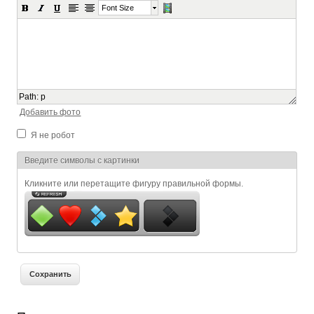
Font Size
Path
:
p
Добавить фото
Я не робот
Я спамер
Введите символы с картинки
Кликните или перетащите фигуру правильной формы.