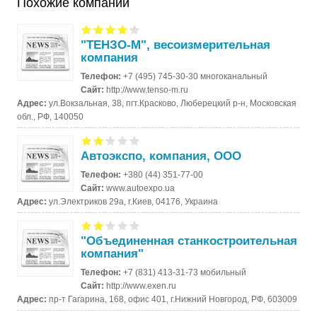
Похожие компании
"ТЕНЗО-М", весоизмерительная
компания
Телефон:
+7 (495) 745-30-30 многоканальный
Сайт:
http://www.tenso-m.ru
Адрес:
ул.Вокзальная, 38, пгт.Красково, Люберецкий р-н, Московская
обл., РФ, 140050
Автоэкспо, компания, ООО
Телефон:
+380 (44) 351-77-00
Сайт:
www.autoexpo.ua
Адрес:
ул.Электриков 29а, г.Киев, 04176, Украина
"Объединенная станкостроительная
компания"
Телефон:
+7 (831) 413-31-73 мобильный
Сайт:
http://www.exen.ru
Адрес:
пр-т Гагарина, 168, офис 401, г.Нижний Новгород, РФ, 603009