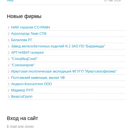
Яна
07 Авг 2026
Новые фирмы
НИИ терапии СО РАМН
Агроплугар-Темп СПК
Билалова Р.Г.
Завод железобетонных изделий N 2 ЗАО ПО "Баррикада"
АРТ-НАВАТ галерея
"СпецМедСнаб"
"Союзнихром"
Иркутская геологическая экспедиция ФГУГП "Иркутскгеофизика"
Полтавский каменщик, малая ЧФ
Андиол-Консалтинг ООО
Мадикор РУП
ВиартаГрупп
Вход на сайт
E-mail или логин