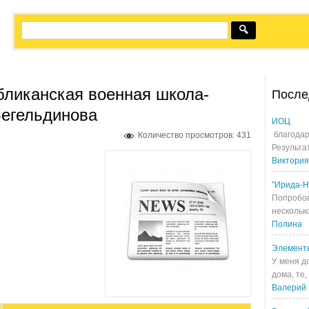
бликанская военная школа-
После
Бегельдинова
ИОЦ
благодар
Количество просмотров: 431
Результа
Виктория
"Ирида-Н
Попробов
несколько
Полина
Элемент
У меня д
дома, те,
Валерий 