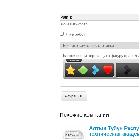
Path
:
p
Добавить фото
Я не робот
Я спамер
Введите символы с картинки
Кликните или перетащите фигуру правил
Похожие компании
Алтын Туйун Респу
техническая акаде