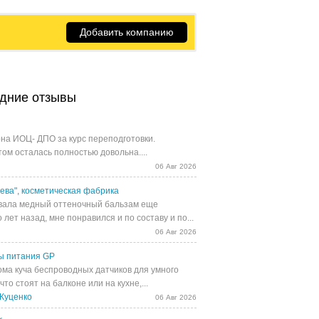
Добавить компанию
дние отзывы
на ИОЦ- ДПО за курс переподготовки.
том осталась полностью довольна....
06 Авг 2026
ева", косметическая фабрика
ала медный оттеночный бальзам еще
 лет назад, мне понравился и по составу и по...
06 Авг 2026
ы питания GP
ома куча беспроводных датчиков для умного
 что стоят на балконе или на кухне,...
Куценко
06 Авг 2026