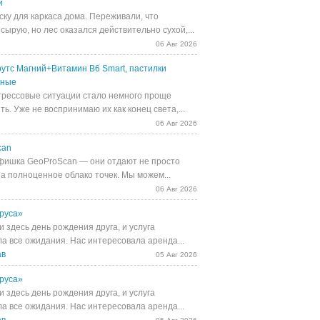
й
ску для каркаса дома. Переживали, что
сырую, но лес оказался действительно сухой,...
06 Авг 2026
утс Магний+Витамин В6 Smart, пастилки
ьные
трессовые ситуации стало немного проще
ь. Уже не воспринимаю их как конец света,...
06 Авг 2026
can
фишка GeoProScan — они отдают не просто
 а полноценное облако точек. Мы можем...
06 Авг 2026
руса»
 здесь день рождения друга, и услуга
а все ожидания. Нас интересовала аренда...
ав
05 Авг 2026
руса»
 здесь день рождения друга, и услуга
а все ожидания. Нас интересовала аренда...