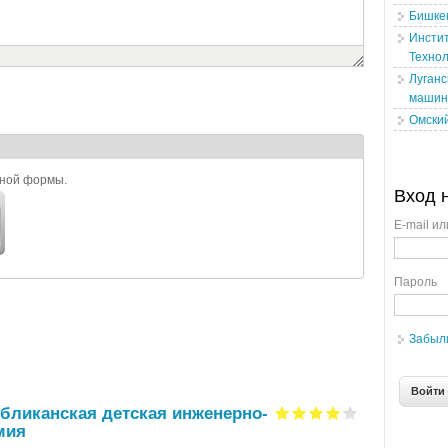
Бишкек
Инсти
Техно
Луганс
машин
Омский
ьной формы.
Вход 
E-mail ил
Пароль
Забыл
бликанская детская инженерно-
мия