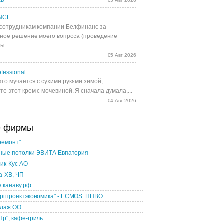
ав
05 Авг 2026
NCE
сотрудникам компании Белфинанс за
ное решение моего вопроса (проведение
ы...
05 Авг 2026
fessional
кто мучается с сухими руками зимой,
е этот крем с мочевиной. Я сначала думала,...
04 Авг 2026
е фирмы
ремонт"
ные потолки ЭВИТА Евпатория
ик-Кус АО
а-ХВ, ЧП
в канаву.рф
ргпроектэкономика" - ECMOS. НПВО
олаж ОО
Яр", кафе-гриль