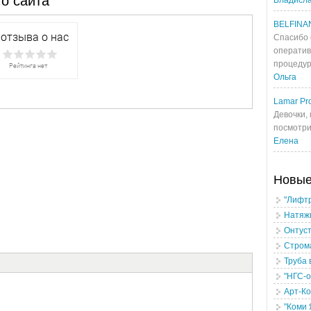
о сайта
Владисл
BELFINA
Спасибо 
оператив
процедур
Ольга
Lamar Pro
Девочки, 
посмотрит
Елена
Новы
"Лифт
Натяж
Онтуст
Стром
Труба 
"НГС-о
Арт-К
"Коми 