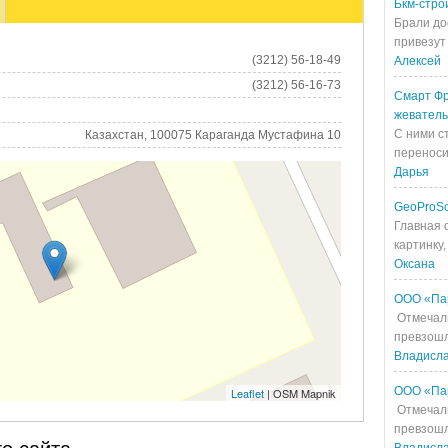
Бкм-стро
Брали до
привезут 
(3212) 56-18-49
Алексей
(3212) 56-16-73
Смарт Фр
жевател
С ними с
Казахстан, 100075 Караганда Мустафина 10
переносит
Дарья
GeoProS
Главная 
картинку,
Оксана
ООО «Па
Отмечали
превзошл
Владисл
ООО «Па
Leaflet
| OSM Mapnik
Отмечали
превзошл