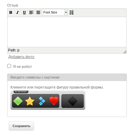
Отзыв
Font Size
Path
:
p
Добавить фото
Я не робот
Я спамер
Введите символы с картинки
Кликните или перетащите фигуру правильной формы.