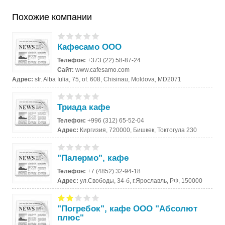
Похожие компании
Кафесамо ООО
Телефон:
+373 (22) 58-87-24
Сайт:
www.cafesamo.com
Адрес:
str. Alba Iulia, 75, of. 608, Chisinau, Moldova, MD2071
Триада кафе
Телефон:
+996 (312) 65-52-04
Адрес:
Киргизия, 720000, Бишкек, Токтогула 230
"Палермо", кафе
Телефон:
+7 (4852) 32-94-18
Адрес:
ул.Свободы, 34-б, г.Ярославль, РФ, 150000
"Погребок", кафе ООО "Абсолют
плюс"