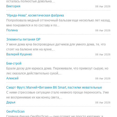
осталась полностью довольна....
Виктория
06 Авг 2026
"Ирида-Нева", косметическая фабрика
Попробовала медный оттеночный бальзам еще несколько лет назад,
мне понравился и по составу и по...
Полина
06 Авг 2026
Элементы питания GP
У меня дома куча беспроводных датчиков для умного дома, те, что
стоят на балконе или на кухне,...
Валерий Куценко
06 Авг 2026
Бкм-строй
Брали доску для каркаса дома. Переживали, что привезут сырую, но
лес оказался действительно сухой,...
Алексей
06 Авг 2026
Смарт Фрутс Магний+Витамин В6 Smart, пастилки жевательные
С ними стрессовые ситуации стало немного проще переносить. Уже
не воспринимаю их как конец света,...
Дарья
06 Авг 2026
GeoProScan
Главная фишка GeoProScan — они отдают не просто картинку, а