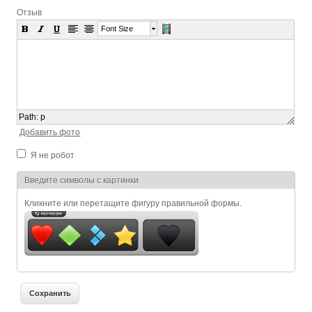
Отзыв
Font Size
Path
:
p
Добавить фото
Я не робот
Я спамер
Введите символы с картинки
Кликните или перетащите фигуру правильной формы.