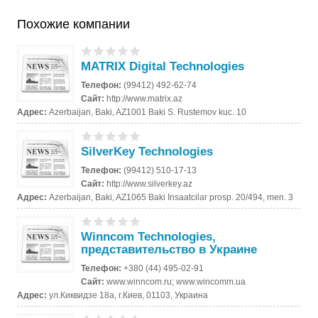
Похожие компании
MATRIX Digital Technologies
Телефон:
(99412) 492-62-74
Сайт:
http://www.matrix.az
Адрес:
Azerbaijan, Baki, AZ1001 Baki S. Rustemov kuc. 10
SilverKey Technologies
Телефон:
(99412) 510-17-13
Сайт:
http://www.silverkey.az
Адрес:
Azerbaijan, Baki, AZ1065 Baki Insaatcilar prosp. 20/494, men. 3
Winncom Technologies,
представительство в Украине
Телефон:
+380 (44) 495-02-91
Сайт:
www.winncom.ru; www.wincomm.ua
Адрес:
ул.Киквидзе 18а, г.Киев, 01103, Украина