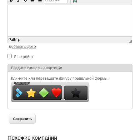
Path
:
p
Добавить фото
Я не робот
Я спамер
Введите символы с картинки
Кликните или перетащите фигуру правильной формы.
Похожие компании