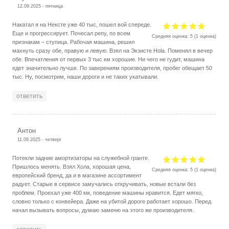
12.09.2025 - пятница
Накатал я на Нексте уже 40 тыс, пошел вой спереде.
Еще и прогрессирует. Почесал репу, по всем
Средняя оценка:
5
(
1
оценка)
признакам – ступица. Рабочая машина, решил
махнуть сразу обе, правую и левую. Взял на Экзисте Hola. Поменял в вечер
обе. Впечатления от первых 3 тыс км хорошие. Ни чего не гудит, машина
едет значительно лучше. По заверениям производителя, пробег обещает 50
тыс. Ну, посмотрим, наши дороги и не таких укатывали.
ответить
Антон
11.09.2025 - четверг
Потекли задние амортизаторы на служебной гранте.
Пришлось менять. Взял Хола, хорошая цена,
Средняя оценка:
5
(
1
оценка)
европейский бренд, да и в магазине ассортимент
радует. Старые в сервисе замучались откручивать, новые встали без
проблем. Проехал уже 400 км, поведение машины нравится. Едет мягко,
словно только с конвейера. Даже на убитой дороге работает хорошо. Перед
начал вызывать вопросы, думаю заменю на этого же производителя.