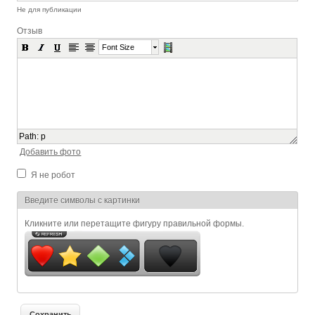
Не для публикации
Отзыв
Font Size
Path
:
p
Добавить фото
Я не робот
Я спамер
Введите символы с картинки
Кликните или перетащите фигуру правильной формы.