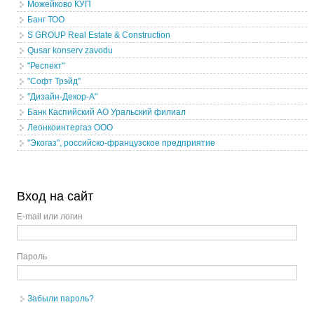
Можейково КУП
Банг ТОО
S GROUP Real Estate & Construction
Qusar konserv zavodu
"Респект"
"Софт Трэйд"
"Дизайн-Декор-А"
Банк Каспийский АО Уральский филиал
Леонкоинтергаз ООО
"Экогаз", российско-французское предприятие
Вход на сайт
E-mail или логин
Пароль
Забыли пароль?