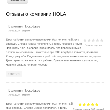
Отзывы о компании HOLA
Валентин Прокофьев
30.09.2025 - вторник
Езжу на Крете, и в последнее время был непонятный звук
спереди. Сперва изрека появлялся, а тепрь перерос в хруст.
Голосов еще нет
Пришлось гнать в сервис, выяснилось, что пердний шрус в
плачевном состоянии. В магазине при СТО подобрал запчасти, поставли
Хола, сразу оба. По деньгам, с работой, получилось относительн не дорого.
Дали гарантию на запчасти и работы. Превое впечатление - шум пропал,
машина слушается руля хорошо.
ответить
Валентин Прокофьев
30.09.2025 - вторник
Езжу на Крете, и в последнее время был непонятный
звук спереди. Сперва изрека появлялся, а тепрь
Средняя оценка:
5
(
1
оценка)