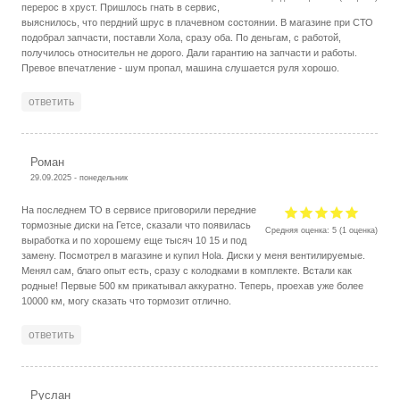
перерос в хруст. Пришлось гнать в сервис,
выяснилось, что пердний шрус в плачевном состоянии. В магазине при СТО
подобрал запчасти, поставли Хола, сразу оба. По деньгам, с работой,
получилось относительн не дорого. Дали гарантию на запчасти и работы.
Превое впечатление - шум пропал, машина слушается руля хорошо.
ответить
Роман
29.09.2025 - понедельник
На последнем ТО в сервисе приговорили передние
тормозные диски на Гетсе, сказали что появилась
Средняя оценка:
5
(
1
оценка)
выработка и по хорошему еще тысяч 10 15 и под
замену. Посмотрел в магазине и купил Hola. Диски у меня вентилируемые.
Менял сам, благо опыт есть, сразу с колодками в комплекте. Встали как
родные! Первые 500 км прикатывал аккуратно. Теперь, проехав уже более
10000 км, могу сказать что тормозит отлично.
ответить
Руслан