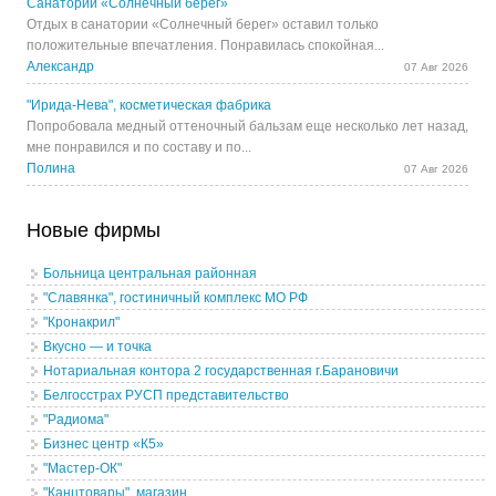
Санаторий «Солнечный берег»
Отдых в санатории «Солнечный берег» оставил только
положительные впечатления. Понравилась спокойная...
Александр
07 Авг 2026
"Ирида-Нева", косметическая фабрика
Попробовала медный оттеночный бальзам еще несколько лет назад,
мне понравился и по составу и по...
Полина
07 Авг 2026
Новые фирмы
Больница центральная районная
"Славянка", гостиничный комплекс МО РФ
"Кронакрил"
Вкусно — и точка
Нотариальная контора 2 государственная г.Барановичи
Белгосстрах РУСП представительство
"Радиома"
Бизнес центр «К5»
"Мастер-ОК"
"Канцтовары", магазин