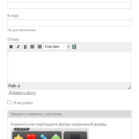
E-mail
Не для публикации
Отзыв
Font Size
Path
:
p
Добавить фото
Я не робот
Я спамер
Введите символы с картинки
Кликните или перетащите фигуру правильной формы.