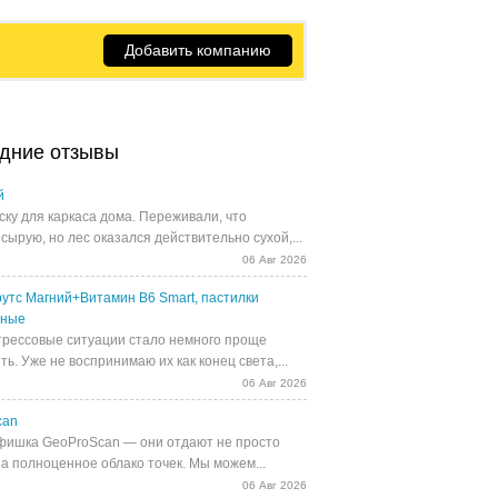
Добавить компанию
дние отзывы
й
ску для каркаса дома. Переживали, что
сырую, но лес оказался действительно сухой,...
06 Авг 2026
утс Магний+Витамин В6 Smart, пастилки
ьные
трессовые ситуации стало немного проще
ь. Уже не воспринимаю их как конец света,...
06 Авг 2026
can
фишка GeoProScan — они отдают не просто
 а полноценное облако точек. Мы можем...
06 Авг 2026