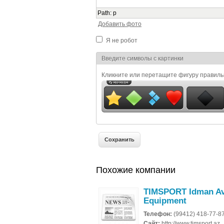
Path
:
p
Добавить фото
Я не робот
Я спамер
Введите символы с картинки
Кликните или перетащите фигуру правил
Похожие компании
TIMSPORT Idman Av
Equipment
Телефон:
(99412) 418-77-8
Сайт:
http://www.timsport.az