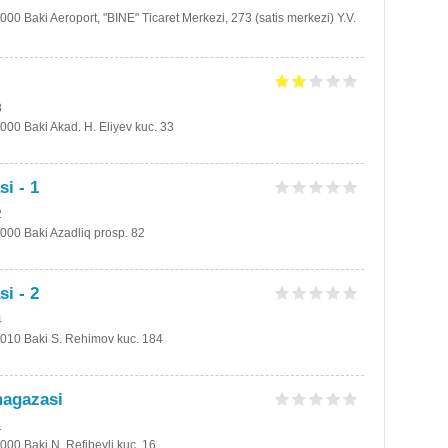
000 Baki Aeroport, "BINE" Ticaret Merkezi, 273 (satis merkezi) Y.V.
8
000 Baki Akad. H. Eliyev kuc. 33
i - 1
2
1000 Baki Azadliq prosp. 82
i - 2
4
1010 Baki S. Rehimov kuc. 184
magazasi
1
000 Baki N. Refibeyli kuc. 16