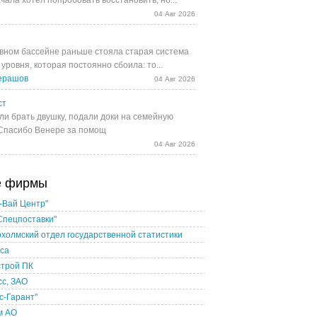
чала хотел попробовать восстановить, но...
04 Авг 2026
вном бассейне раньше стояла старая система
уровня, которая постоянно сбоила: то...
ерашов
04 Авг 2026
ст
и брать двушку, подали доки на семейную
 Спасибо Венере за помощ
04 Авг 2026
е фирмы
-Вай Центр"
Спецпоставки"
холмский отдел государственной статистики
ica
строй ПК
с, ЗАО
с-Гарант"
м АО