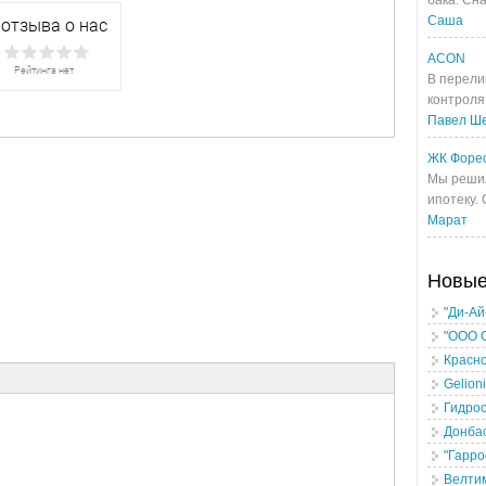
бака. Сна
Саша
ACON
В перели
контроля 
Павел Ш
ЖК Форе
Мы решил
ипотеку.
Марат
Новы
"Ди-Ай
"ООО 
Красно
Gelion
Гидро
Донбас
"Гарро
Велти