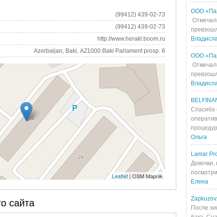
ООО «Па
(99412) 439-02-73
Отмечали
(99412) 439-02-73
превзошл
http://www.herakl.boom.ru
Владисл
Azerbaijan, Baki, AZ1000 Baki Parlament prosp. 6
ООО «Па
Отмечали
превзошл
Владисл
BELFINA
Спасибо 
оператив
процедур
Ольга
Lamar Pro
Девочки, 
посмотрит
Leaflet
| OSM Mapnik
Елена
Zapkuzov
о сайта
После зи