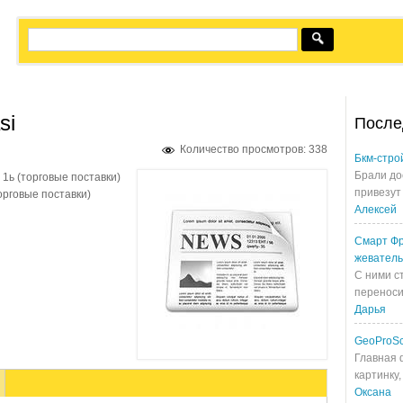
si
После
Количество просмотров: 338
Бкм-стро
Брали до
1ь (торговые поставки)
привезут 
орговые поставки)
Алексей
Смарт Фр
жевател
С ними с
переносит
Дарья
GeoProS
Главная 
картинку,
Оксана