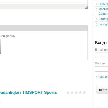
Павил
Москов
Сафон
Стилб
Городс
ьной формы.
Вход 
E-mail ил
Пароль
Забыл
adanliqlari TIMSPORT Sports
7