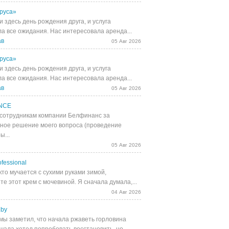
руса»
 здесь день рождения друга, и услуга
а все ожидания. Нас интересовала аренда...
ав
05 Авг 2026
руса»
 здесь день рождения друга, и услуга
а все ожидания. Нас интересовала аренда...
ав
05 Авг 2026
NCE
сотрудникам компании Белфинанс за
ное решение моего вопроса (проведение
ы...
05 Авг 2026
fessional
кто мучается с сухими руками зимой,
е этот крем с мочевиной. Я сначала думала,...
04 Авг 2026
.by
мы заметил, что начала ржаветь горловина