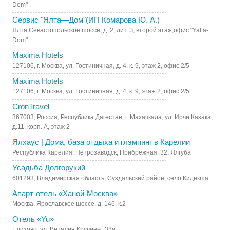
Dom"
Сервис "Ялта—Дом"(ИП Комарова Ю. А.)
Ялта Севастопольское шоссе, д. 2, лит. З, второй этаж,офис "Yalta-
Dom"
Maxima Hotels
127106, г. Москва, ул. Гостиничная, д. 4, к. 9, этаж 2, офис 2/5
Maxima Hotels
127106, г. Москва, ул. Гостиничная, д. 4, к. 9, этаж 2, офис 2/5
CronTravel
367003, Россия, Республика Дагестан, г. Махачкала, ул. Ирчи Казака,
д.11, корп. А, этаж 2
Ялхаус | Дома, база отдыха и глэмпинг в Карелии
Республика Карелия, Петрозаводск, Прибрежная, 32, Ялгуба
Усадьба Долгорукий
601293, Владимирская область, Суздальский район, село Кидекша
Апарт-отель «Ханой-Москва»
Москва, Ярославское шоссе, д. 146, к.2
Отель «Yu»
Елизово, ул. Виталия Кручины, 38а