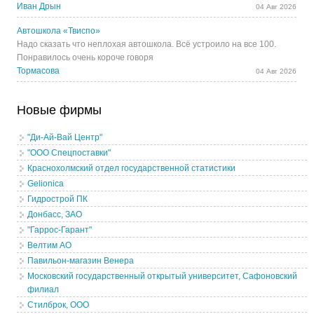
Иван Дрын
04 Авг 2026
Автошкола «Твиспо»
Надо сказать что неплохая автошкола. Всё устроило на все 100.
Понравилось очень короче говоря
Тормасова
04 Авг 2026
Новые фирмы
"Ди-Ай-Вай Центр"
"ООО Спецпоставки"
Краснохолмский отдел государственной статистики
Gelionica
Гидрострой ПК
Донбасс, ЗАО
"Гаррос-Гарант"
Велтим АО
Павильон-магазин Венера
Московский государственный открытый университет, Сафоновский
филиал
Стилброк, ООО