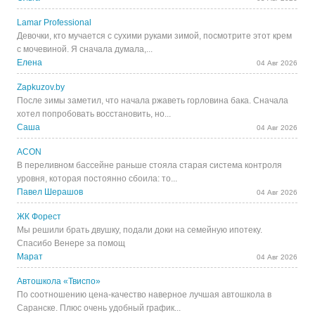
Lamar Professional
Девочки, кто мучается с сухими руками зимой, посмотрите этот крем
с мочевиной. Я сначала думала,...
Елена
04 Авг 2026
Zapkuzov.by
После зимы заметил, что начала ржаветь горловина бака. Сначала
хотел попробовать восстановить, но...
Саша
04 Авг 2026
ACON
В переливном бассейне раньше стояла старая система контроля
уровня, которая постоянно сбоила: то...
Павел Шерашов
04 Авг 2026
ЖК Форест
Мы решили брать двушку, подали доки на семейную ипотеку.
Спасибо Венере за помощ
Марат
04 Авг 2026
Автошкола «Твиспо»
По соотношению цена-качество наверное лучшая автошкола в
Саранске. Плюс очень удобный график...