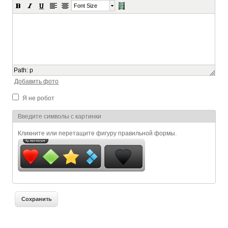
Font Size
Path
:
p
Добавить фото
Я не робот
Я спамер
Введите символы с картинки
Кликните или перетащите фигуру правильной формы.