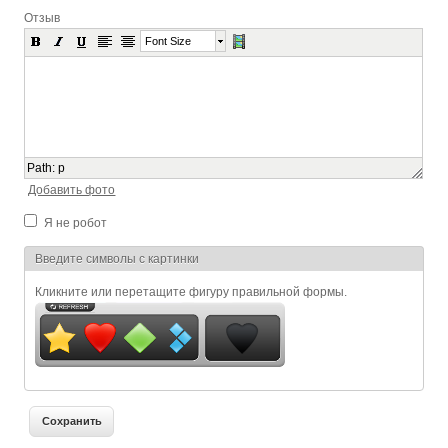
Отзыв
Font Size
Path
:
p
Добавить фото
Я не робот
Я спамер
Введите символы с картинки
Кликните или перетащите фигуру правильной формы.