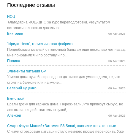
Последние отзывы
ИОЦ
благодарна ИОЦ- ДПО за курс переподготовки. Результатом
осталась полностью довольна....
Виктория
06 Авг 2026
"Ирида-Нева", косметическая фабрика
Попробовала медный оттеночный бальзам еще несколько лет назад,
мне понравился и по составу и по...
Полина
06 Авг 2026
Элементы питания GP
У меня дома куча беспроводных датчиков для умного дома, те, что
стоят на балконе или на кухне,...
Валерий Куценко
06 Авг 2026
Бкм-строй
Брали доску для каркаса дома. Переживали, что привезут сырую, но
лес оказался действительно сухой,...
Алексей
06 Авг 2026
Смарт Фрутс Магний+Витамин В6 Smart, пастилки жевательные
С ними стрессовые ситуации стало немного проще переносить. Уже