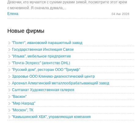
Девочки, кто мучается с сухими руками зимой, посмотрите этот крем
с мочевиной. Я сначала думала,...
Елена
04 Авг 2026
Новые фирмы
"Полет", ивановский парашютный завод
Государственная Инспекция Связи
"Ильма", мебельное предприятие
"Почта-Эспресс" (агентство DHL)
"Русский дом", ресторан ООО "Триумф"
Здоровье ООО Клинико-диагностический центр
Арсенал Алматинский металлообрабатывающий завод
Салтанат Художественная галерея
"Васкон"
"Мир Наград"
"Москон", ТК
"Камышинский ХБК", управляющая компания