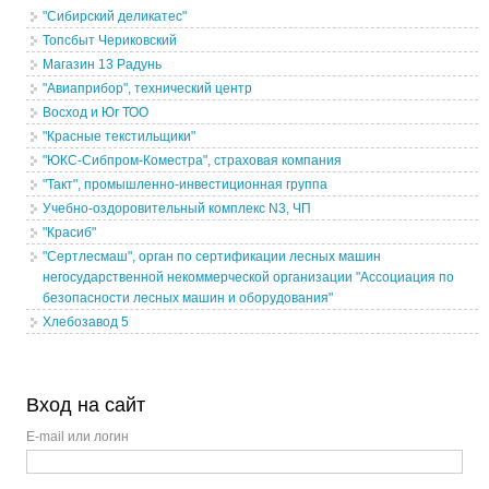
"Сибирский деликатес"
Топсбыт Чериковский
Магазин 13 Радунь
"Авиаприбор", технический центр
Восход и Юг ТОО
"Красные текстильщики"
"ЮКС-Сибпром-Коместра", страховая компания
"Такт", промышленно-инвестиционная группа
Учебно-оздоровительный комплекс N3, ЧП
"Красиб"
"Сертлесмаш", орган по сертификации лесных машин
негосударственной некоммерческой организации "Ассоциация по
безопасности лесных машин и оборудования"
Хлебозавод 5
Вход на сайт
E-mail или логин