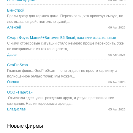
Валерий Куценко
06 Авг 2026
Бкм-строй
Брали доску для каркаса дома. Переживали, что привезут сырую, но
лес оказался действительно сухой,...
Алексей
06 Авг 2026
Смарт Фрутс Магний+Витамин В6 Smart, пастилки жевательные
С ними стрессовые ситуации стало немного проще переносить. Уже
не воспринимаю их как конец света,...
Дарья
06 Авг 2026
GeoProScan
Главная фишка GeoProScan — они отдают не просто картинку, а
полноценное облако точек. Мы можем...
Оксана
06 Авг 2026
ООО «Паруса»
Отмечали здесь день рождения друга, и услуга превзошла все
ожидания. Нас интересовала аренда...
Владислав
05 Авг 2026
Новые фирмы