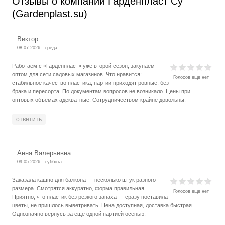
Отзывы о компании Гарденпласт Су
(Gardenplast.su)
Виктор
08.07.2026 - среда
Работаем с «Гарденпласт» уже второй сезон, закупаем
оптом для сети садовых магазинов. Что нравится:
Голосов еще нет
стабильное качество пластика, партии приходят ровные, без
брака и пересорта. По документам вопросов не возникало. Цены при
оптовых объёмах адекватные. Сотрудничеством крайне довольны.
ответить
Анна Валерьевна
09.05.2026 - суббота
Заказала кашпо для балкона — несколько штук разного
размера. Смотрятся аккуратно, форма правильная.
Голосов еще нет
Приятно, что пластик без резкого запаха — сразу поставила
цветы, не пришлось выветривать. Цена доступная, доставка быстрая.
Однозначно вернусь за ещё одной партией осенью.