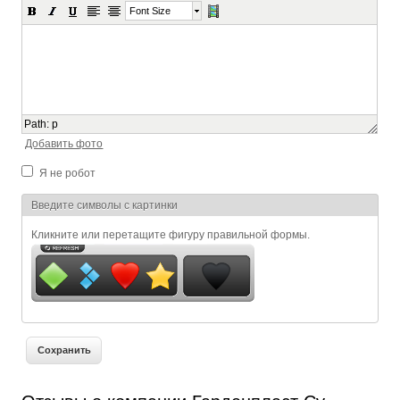
Font Size
Path
:
p
Добавить фото
Я не робот
Я спамер
Введите символы с картинки
Кликните или перетащите фигуру правильной формы.