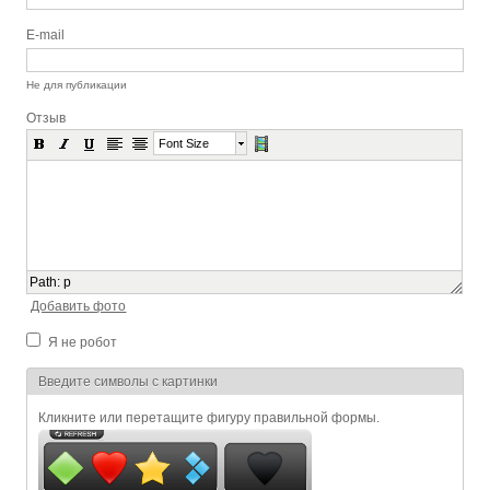
E-mail
Не для публикации
Отзыв
Font Size
Path
:
p
Добавить фото
Я не робот
Я спамер
Введите символы с картинки
Кликните или перетащите фигуру правильной формы.