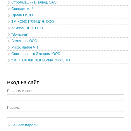
Строммашина, завод, ОАО
Спецавтохаб
Орлан ОсОО
ТМ-КОНСТРУКЦИЯ, ООО
Компэл, НПП, ООО
"Вэлдинд"
Велетень, ООО
РиКо, малое ЧП
Совтрансавто Экспресс ООО
"НЕФТЬКОМПЛЕКТАРМАТУРА", ПО
Вход на сайт
E-mail или логин
Пароль
Забыли пароль?