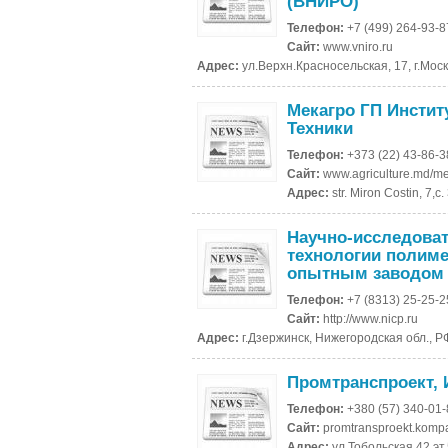
(ВНИРО)
Телефон:
+7 (499) 264-93-8
Сайт:
www.vniro.ru
Адрес:
ул.Верхн.Красносельская, 17, г.Мос
Мекагро ГП Инстит
Техники
Телефон:
+373 (22) 43-86-3
Сайт:
www.agriculture.md/m
Адрес:
str. Miron Costin, 7,
Научно-исследоват
технологии полиме
опытным заводом
Телефон:
+7 (8313) 25-25-2
Сайт:
http://www.nicp.ru
Адрес:
г.Дзержинск, Нижегородская обл., Р
Промтранспроект, 
Телефон:
+380 (57) 340-01
Сайт:
promtransproekt.komp
Адрес:
ул.Тобольская 42 эт.