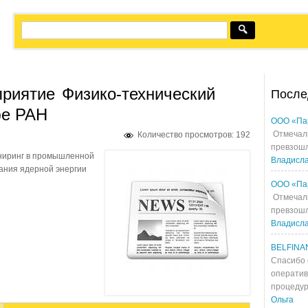
приятие
Физико-технический
После
фе РАН
ООО «Па
Отмечали
Количество просмотров: 192
превзошл
иниринг в промышленной
Владисл
вания ядерной энергии
ООО «Па
Отмечали
превзошл
Владисл
BELFINA
Спасибо 
оператив
процедур
Ольга