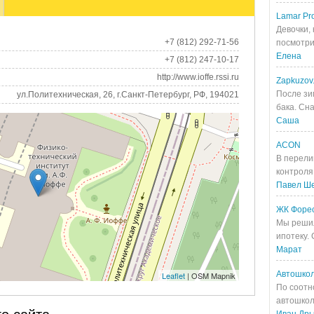
Lamar Pro
Девочки, 
+7 (812) 292-71-56
посмотрит
Елена
+7 (812) 247-10-17
http://www.ioffe.rssi.ru
Zapkuzov
После зи
ул.Политехническая, 26, г.Санкт-Петербург, РФ, 194021
бака. Сна
Саша
ACON
В перели
контроля 
Павел Ш
ЖК Форе
Мы решил
ипотеку.
Марат
Автошкол
Leaflet
| OSM Mapnik
По соотн
автошкол