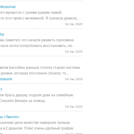
fessional
кто мучается с сухими руками зимой,
е этот крем с мочевиной. Я сначала думала,...
04 Авг 2026
.by
мы заметил, что начала ржаветь горловина
чала хотел попробовать восстановить, но...
04 Авг 2026
вном бассейне раньше стояла старая система
уровня, которая постоянно сбоила: то...
ерашов
04 Авг 2026
ст
и брать двушку, подали доки на семейную
 Спасибо Венере за помощ
04 Авг 2026
а «Твиспо»
ошению цена-качество наверное лучшая
а в Саранске. Плюс очень удобный график...