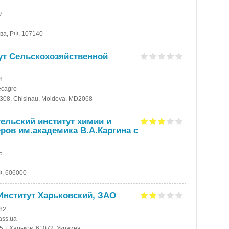
7
ква, РФ, 107140
ут Сельскохозяйственной
8
ecagro
c. 308, Chisinau, Moldova, MD2068
ельский институт химии и
ров им.академика В.А.Каргина с
5
Ф, 606000
Институт Харьковский, ЗАО
-82
ass.ua
5, г.Харьков, 61072, Украина