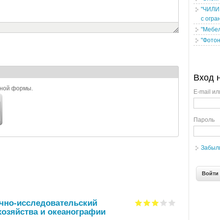
"ЧИЛИ
с огра
"Мебел
"Фотон
Вход 
ьной формы.
E-mail ил
Пароль
Забыл
чно-исследовательский
хозяйства и океанографии