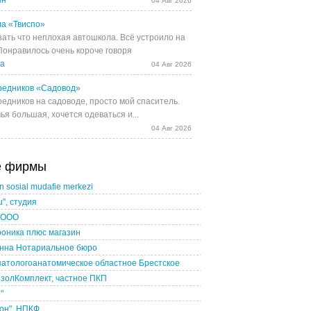
ын
04 Авг 2026
а «Твиспо»
зать что неплохая автошкола. Всё устроило на
 Понравилось очень короче говоря
ва
04 Авг 2026
редников «Садовод»
редников на садоводе, просто мой спаситель.
ья большая, хочется одеваться и...
04 Авг 2026
е фирмы
in sosial mudafie merkezi
u", студия
 ООО
оника плюс магазин
Анна Нотариальное бюро
атологоанатомическое областное Брестское
золКомплект, частное ПКП
"
он", НПКФ