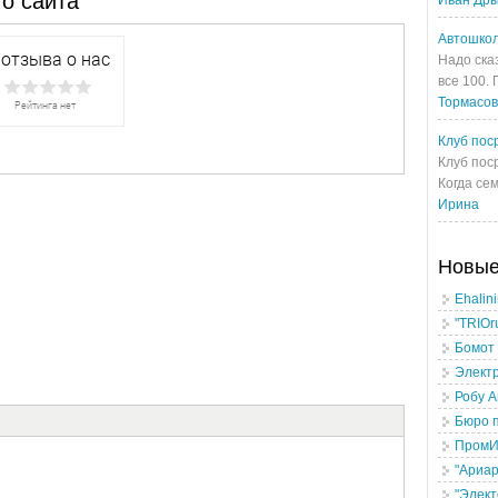
о сайта
Иван Др
Автошкол
Надо ска
все 100.
Тормасо
Клуб пос
Клуб пос
Когда сем
Ирина
Новы
Ehalin
"TRIOr
Бомот
Электр
Робу 
Бюро п
ПромИ
"Ариар
"Элект