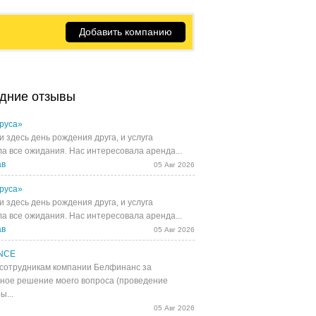
Добавить компанию
дние отзывы
руса»
 здесь день рождения друга, и услуга
а все ожидания. Нас интересовала аренда...
ав
05 Авг 2026
руса»
 здесь день рождения друга, и услуга
а все ожидания. Нас интересовала аренда...
ав
05 Авг 2026
NCE
сотрудникам компании Белфинанс за
ное решение моего вопроса (проведение
ы...
05 Авг 2026