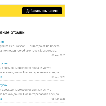
Добавить компанию
дние отзывы
can
фишка GeoProScan — они отдают не просто
 а полноценное облако точек. Мы можем...
06 Авг 2026
руса»
 здесь день рождения друга, и услуга
а все ожидания. Нас интересовала аренда...
ав
05 Авг 2026
руса»
 здесь день рождения друга, и услуга
а все ожидания. Нас интересовала аренда...
ав
05 Авг 2026