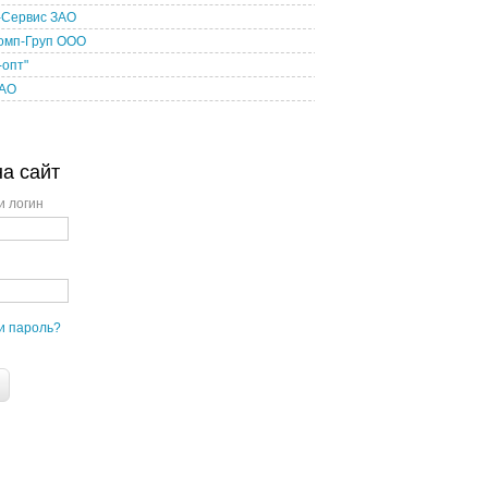
-Сервис ЗАО
омп-Груп ООО
-опт"
ЗАО
на сайт
и логин
и пароль?