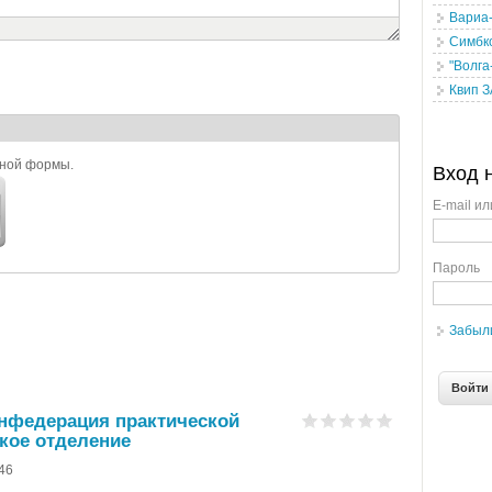
Вариа
Симбк
"Волга
Квип 
ьной формы.
Вход 
E-mail ил
Пароль
Забыл
нфедерация практической
кое отделение
-46