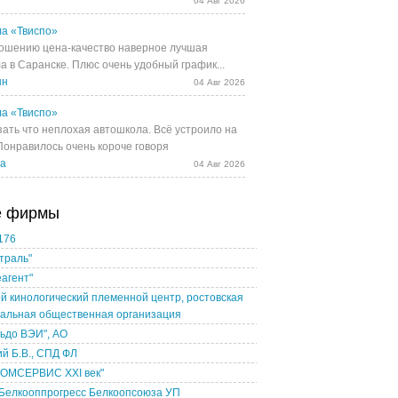
04 Авг 2026
а «Твиспо»
ошению цена-качество наверное лучшая
а в Саранске. Плюс очень удобный график...
ын
04 Авг 2026
а «Твиспо»
зать что неплохая автошкола. Всё устроило на
 Понравилось очень короче говоря
ва
04 Авг 2026
е фирмы
176
траль"
агент"
й кинологический племенной центр, ростовская
нальная общественная организация
ьдо ВЭИ", АО
ий Б.В., СПД ФЛ
ОМСЕРВИС XXI век"
 Белкооппрогресс Белкоопсоюза УП