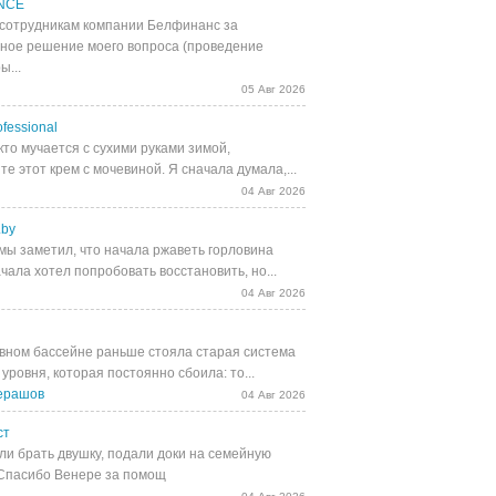
NCE
сотрудникам компании Белфинанс за
ное решение моего вопроса (проведение
ы...
05 Авг 2026
fessional
кто мучается с сухими руками зимой,
е этот крем с мочевиной. Я сначала думала,...
04 Авг 2026
.by
мы заметил, что начала ржаветь горловина
чала хотел попробовать восстановить, но...
04 Авг 2026
вном бассейне раньше стояла старая система
уровня, которая постоянно сбоила: то...
ерашов
04 Авг 2026
ст
и брать двушку, подали доки на семейную
 Спасибо Венере за помощ