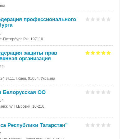
аина
дерация профессионального
бурга
0
кт-Петербург, РФ, 197110
дерация защиты прав
венная организация
-62
4 эт.11, г.Киев, 01054, Украина
 Белорусская ОО
-64
нск, ул.П.Бровки, 10-216,
са Республики Татарстан"
4