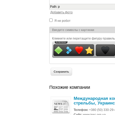
Path
:
p
Добавить фото
Я не робот
Я спамер
Введите символы с картинки
Кликните или перетащите фигуру правил
Похожие компании
Международная ко
стрельбы, Украинс
Телефон:
+380 (50) 330-29
Сайт:
www.ipsc.org.ua