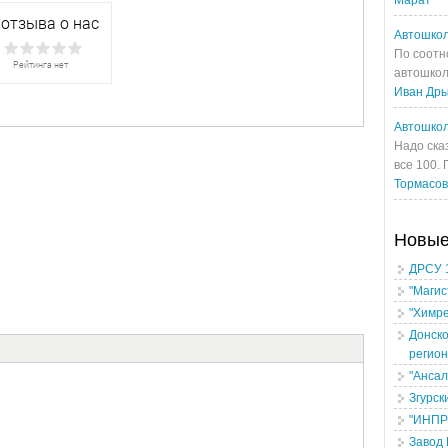
Марат
Автошкол
По соотн
автошкол
Иван Др
Автошкол
Надо ска
все 100.
Тормасо
Новы
ДРСУ 
"Магис
"Химре
Донско
регио
"Ансал
Згурск
"ИНПР
Завод