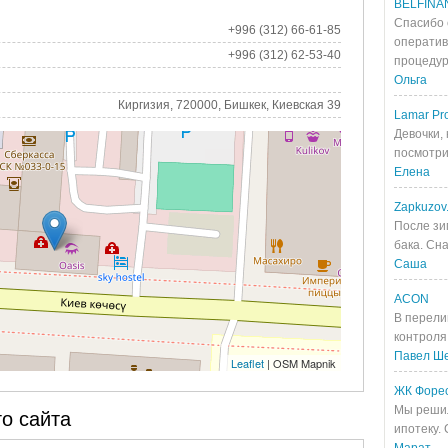
BELFINA
Спасибо 
+996 (312) 66-61-85
оператив
+996 (312) 62-53-40
процедур
Ольга
Киргизия, 720000, Бишкек, Киевская 39
Lamar Pro
Девочки, 
посмотрит
Елена
Zapkuzov
После зи
бака. Сна
Саша
ACON
В перели
контроля 
Павел Ш
Leaflet
| OSM Mapnik
ЖК Форе
Мы решил
о сайта
ипотеку.