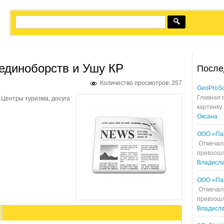
единоборств и Ушу КР
После
Количество просмотров: 357
GeoProS
Главная 
Центры туризма, досуга
картинку,
Оксана
ООО «Па
Отмечали
превзошл
Владисл
ООО «Па
Отмечали
превзошл
Владисл