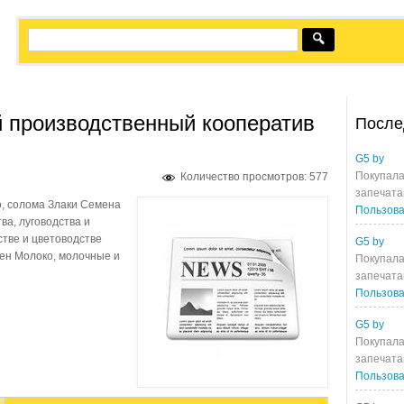
 производственный кооператив
После
G5 by
Покупала
Количество просмотров: 577
запечата
о, солома Злаки Семена
Пользова
ва, луговодства и
стве и цветоводстве
G5 by
оен Молоко, молочные и
Покупала
запечата
Пользова
G5 by
Покупала
запечата
Пользова