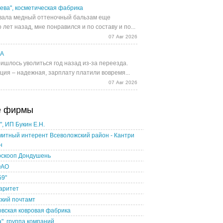
ева", косметическая фабрика
ала медный оттеночный бальзам еще
 лет назад, мне понравился и по составу и по...
07 Авг 2026
UA
ишлось уволиться год назад из-за переезда.
ция – надежная, зарплату платили вовремя...
07 Авг 2026
е фирмы
", ИП Букин Е.Н.
итный интерент Всеволожский район - Кантри
н
рскооп Дондушень
ОАО
59"
аритет
кий почтамт
вская ковровая фабрика
", группа компаний