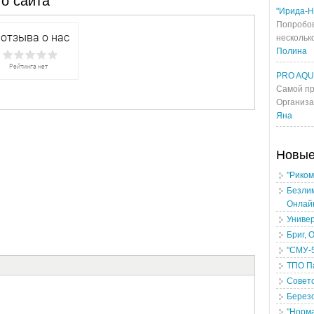
о сайта
"Ирида-Н
Попробов
несколько
Полина
PRO AQ
Самой пр
Организа
Яна
Новы
"Риком
Безлим
Онлай
Униве
Бриг, 
"СМУ-
ТПО П
Советс
Березо
"Норма