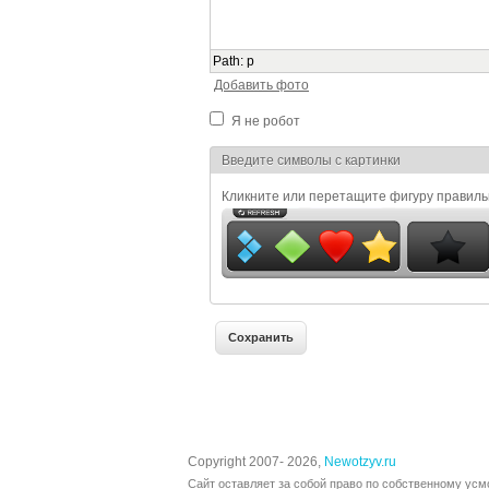
Path
:
p
Добавить фото
Я не робот
Я спамер
Введите символы с картинки
Кликните или перетащите фигуру правил
Copyright 2007- 2026,
Newotzyv.ru
Сайт оставляет за собой право по собственному усм