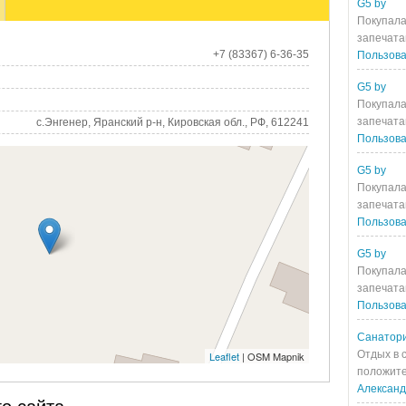
G5 by
Покупала
запечата
+7 (83367) 6-36-35
Пользова
G5 by
Покупала
запечата
с.Энгенер, Яранский р-н, Кировская обл., РФ, 612241
Пользова
G5 by
Покупала
запечата
Пользова
G5 by
Покупала
запечата
Пользова
Санатори
Отдых в 
Leaflet
| OSM Mapnik
положите
Алексан