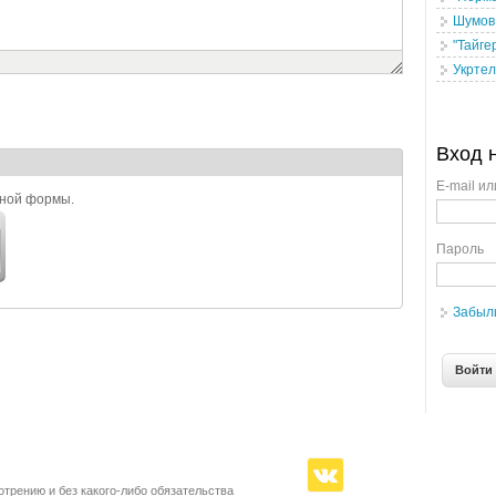
Шумов 
"Тайге
Укртел
Вход 
E-mail ил
ьной формы.
Пароль
Забыл
отрению и без какого-либо обязательства