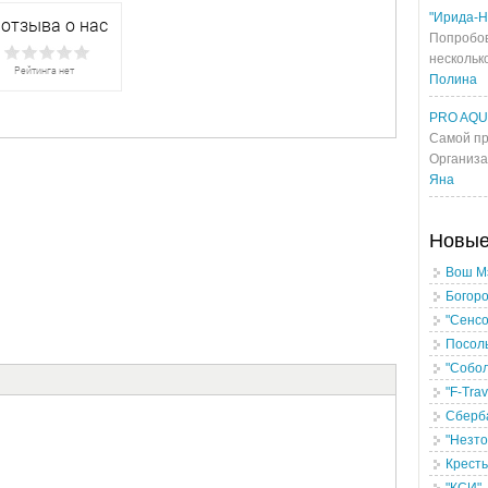
"Ирида-Н
Попробов
несколько
Полина
PRO AQ
Самой пр
Организа
Яна
Новы
Вош М
Богоро
"Сенсо
Посоль
"Собол
"F-Trav
Сберба
"Незто
Крест