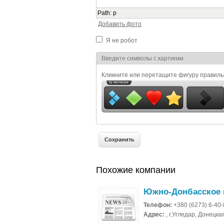
Path
:
p
Добавить фото
Я не робот
Я спамер
Введите символы с картинки
Кликните или перетащите фигуру правил
Похожие компании
Южно-Донбасское 
Телефон:
+380 (6273) 6-40
Адрес:
, г.Угледар, Донецка