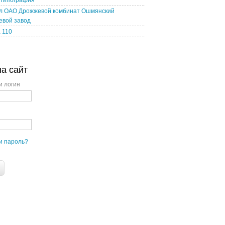
 типография
л ОАО Дрожжевой комбинат Ошмянский
евой завод
 110
на сайт
и логин
и пароль?