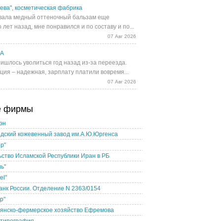
ева", косметическая фабрика
ала медный оттеночный бальзам еще
 лет назад, мне понравился и по составу и по...
07 Авг 2026
UA
ишлось уволиться год назад из-за переезда.
ция – надежная, зарплату платили вовремя...
07 Авг 2026
е фирмы
эн
дский кожевенный завод им.А.Ю.Юргенса
р"
ство Исламской Республики Иран в РБ
ь"
el"
нк России. Отделение N 2363/0154
р"
ьянско-фермерское хозяйство Ефремова