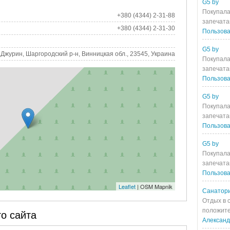
G5 by
Покупала
+380 (4344) 2-31-88
запечата
+380 (4344) 2-31-30
Пользова
G5 by
.Джурин, Шаргородский р-н, Винницкая обл., 23545, Украина
Покупала
запечата
Пользова
G5 by
Покупала
запечата
Пользова
G5 by
Покупала
запечата
Пользова
Leaflet
| OSM Mapnik
Санатори
Отдых в 
положите
о сайта
Алексан