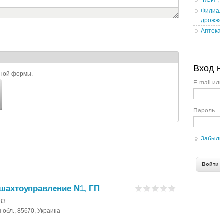
"КСИ",
Филиа
дрожж
Аптека
Вход 
ьной формы.
E-mail ил
Пароль
Забыл
шахтоуправление N1, ГП
-83
я обл., 85670, Украина