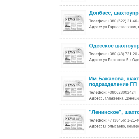
Донбасс, шахтоуп
Телефон:
+380 (622) 21-46
Адрес:
ул.Горностаевская, 
Одесское шахтоуп
Телефон:
+380 (48) 721-20
Адрес:
ул.Бирюкова 5, г.Од
Им.Бажанова, шах
подразделение ГП
Телефон:
+380623002424
Адрес:
, г.Макеевка, Донецк
"Ленинское", шахт
Телефон:
+7 (38456) 1-21-4
Адрес:
г.Полысаево, Кемеро