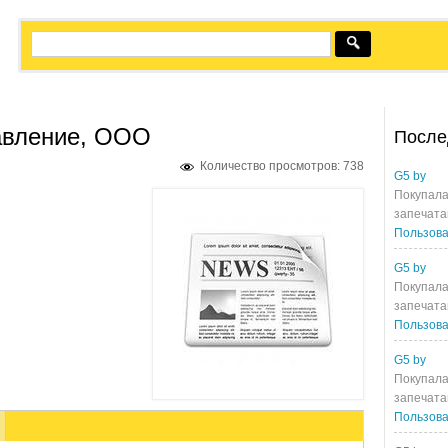
авление, ООО
После
Количество просмотров: 738
G5 by
Покупала
запечата
Пользова
G5 by
Покупала
запечата
Пользова
G5 by
Покупала
запечата
Пользова