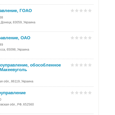
равление, ГОАО
-38
г.Донецк, 83059, Украина
равление, ОАО
-49
есса, 65098, Украина
тоуправление, обособленное
 Макеевуголь
ая обл., 86119, Украина
оуправление
0
вская обл., РФ, 652560